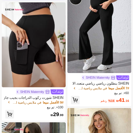
SHEIN Maternity
SHEIN بنطلون رياضي رياضي متعدد الا
ستخدامات للحوامل لتقوية الجسم و التخ
7# الأفضل مبيعا
في ملابس رياضية للأمومة
سيس
SHEIN Maternity
60+. تم بيع
SHEIN شورت ركوب الدراجات بجيب جان
41
.16
₪
%16
مقدر
بي هاتف للحوامل
9# الأفضل مبيعا
في ملابس رياضية للأمومة
100+. تم بيع
29
₪
.00