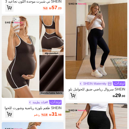
SHEIN تي شيرت موحدة اللون تجاعيد 3
قطع للأمومة
57
%3
₪
.23
SHEIN Maternity
SHEIN سروال رياضي ضيق للحوامل بلو
ن موحد وخصر عالي للاستخدام اليومي وا
29
₪
.00
للياقة البدنية
#فتاة نظيفة
SHEIN طقم بلوزة رياضية وشورت للحوا
مل بتصميم سلس، تصميم ظهر مفتوح، تب
31
.98
₪
%18
مقدر
اين لون الحواف البيضاء، أنيق وجذاب، متع
دد الاستخدامات، مريح