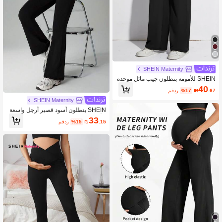
SHEIN Maternity
SHEIN للأمومة بنطلون جيب مائل موحدة
اللون
40
.67
₪
%17
مقدر
SHEIN Maternity
SHEIN بنطلون أسود قصير أرجل واسعة
للأمهات، بنطلون كاجوال رياضي للاستخدا
33
.15
₪
%15
مقدر
م اليومي أو ممارسة اليوجا