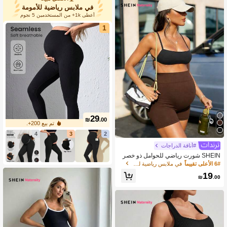
في ملابس رياضية للأمومة
أعطى 1k+ من المستخدمين 5 نجوم
1
29
₪
.00
تم بيع 200+.
4
3
2
#أناقة الدراجات
SHEIN شورت رياضي للحوامل ذو خصر
عالي رافع للون الأحادي
6# الأعلى تقييماً
في ملابس رياضية للأمومة
19
₪
.00