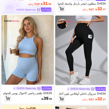
31
SHEIN بنطلون ليقنز بأرجل واسعة للحوا
.98
₪
%18
مقدر
مل
32
.37
₪
%17
مقدر
SHEIN Maternity
SHEIN Maternity
SHEIN Maternity
SHEIN طقم رياضي كاجوال يومي للحوام
SHEIN سروال داخلي أوقلاس بلون أحاد
ل بلون موحد من توب وشورت
ي بسيط لنساء الحمل للاستخدام اليومي
39
32
₪
.00
.37
₪
%17
مقدر
الأفضل مبيعا