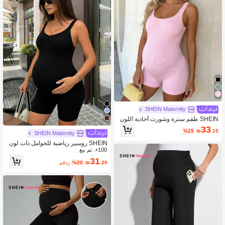
SHEIN Maternity
SHEIN طقم سترة وشورت أحادية اللون
للحوامل
33
%15
₪
.15
SHEIN Maternity
SHEIN رومبير رياضية للحوامل ذات لون
100+. تم بيع
أحادي مرنة وقابلة للتنفس
31
.20
₪
%20
مقدر