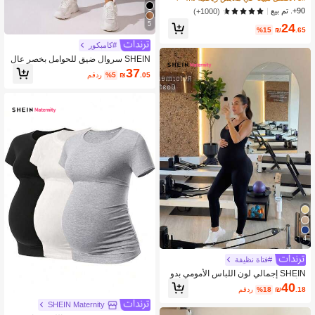
ة
90+. تم بيع
(1000+)
5
24
%15
₪
.65
#كامبكور
SHEIN سروال ضيق للحوامل بخصر عال
ي، داعم للبطن واسع
37
.05
₪
%5
مقدر
4
#فتاة نظيفة
SHEIN إجمالي لون اللباس الأمومي بدو
ن أكمام قطعة موحدة للياقة البدنية اليومي
40
.18
₪
%18
مقدر
ة
SHEIN Maternity