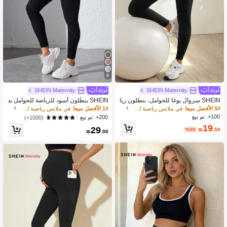
8
SHEIN Maternity
SHEIN Maternity
SHEIN سروال يوغا للحوامل، بنطلون ريا
SHEIN بنطلون أسود للرياضة للحوامل بد
ضي ضيق عالي المطاطية
ون درزات
5# الأفضل مبيعا
في ملابس رياضية للأمومة
1# الأفضل مبيعا
في ملابس رياضية للأمومة
100+. تم بيع
200+. تم بيع
(1000+)
19
29
%50
₪
.50
₪
.00