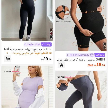
#فتاة نظيفة
SHEIN جمبسوت رياضية بتصميم بلا أكما
م وتريم بألوان متباينة للحوامل
2# الأعلى تقييماً
في ملابس رياضية للأمومة
SHEIN Maternity
29
SHEIN رومبير رياضية كاجوال ظهر مرن
₪
.00
للحوامل
15
%48
₪
.08