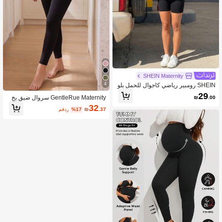
SHEIN Maternity
4
SHEIN رومبير رياضي كاجوال للحمل بلو
ن موحد للارتداء اليومي
29
GentleRue Maternity سروال ضيق بخ
₪
.00
صر عالي بلون واحد للحوامل
32
.37
₪
%17
مقدر