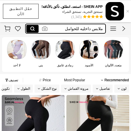
شورتات نسائيه
SHEIN APP - استعد، انطلق، تألق بالأناقة!
حمّل التطبيق
×
سراويل حمل
تستحق التجربة، تستحق الشراء
الآن
(1,345)
ملابس داخليه للحوامل
بطن حمل
بجامات حمل
شورتات نسائيه
سراويل حمل
متعدد الألوان
الأسود
رمادي غامق
بني
لا أحد
عا
Recommended
Most Popular
Price
تصنيف
لون
تفاصيل
مرونة القماش
نوع الشكل
الطول
تكوين