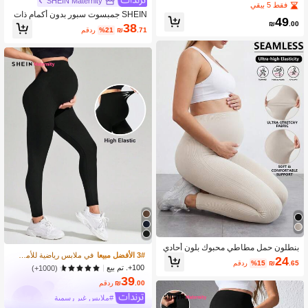
SHEIN Maternity
ي بأكمام قصيرة وبنطال طويل
فقط 5 بيقي
SHEIN جمبسوت سبور بدون أكمام ذات
49
طبقتين، ملابس حمل مريحة وملائمة للص
₪
.00
38
.71
₪
%21
مقدر
يف
بنطلون حمل مطاطي محبوك بلون أحادي
3# الأفضل مبيعا
في ملابس رياضية للأمومة
ذو قصة مقلوبة للصيف
24
.65
₪
%15
مقدر
100+. تم بيع
(1000+)
39
.00
₪
مقدر
#ملابس غير رسمية