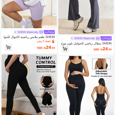
SHEIN Maternity
SHEIN طقم ملابس رياضية كاجوال للحوا
SHEIN Maternity
مل يتكون من ملابس علوية بياقة دائرية وأ
فقط 5 بيقي
SHEIN بنطال رياضي للحوامل بلون موح
كمام قصيرة وشورت بخصر قابل للتعديل
24
د بقصة ضيقة وواسعة من الأسفل
24
%50
₪
.50
%50
₪
.50