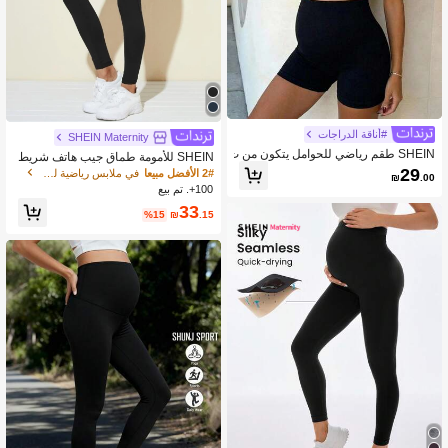
#أناقة الدراجات
SHEIN Maternity
SHEIN طقم رياضي للحوامل يتكون من ت
SHEIN للأمومة طماق جيب هاتف شريط
وب قصير مع حزام الخصر وشورت ذو خص
منسوج شريط خصر واسع
29
2# الأفضل مبيعا
في ملابس رياضية للأمومة
₪
.00
ر عالي
100+. تم بيع
33
%15
₪
.15