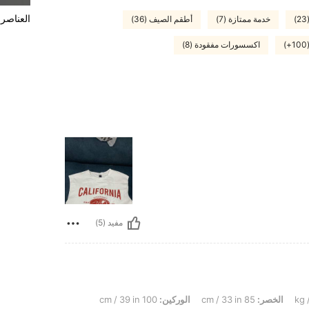
العناصر 
خدمة ممتازة (7)
أطقم الصيف (36)
)
اكسسورات مفقودة (8)
مفيد (5)
الخصر:
85 cm / 33 in
الوركين:
100 cm / 39 in