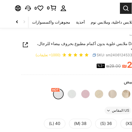
0
0
لابس داخلية، وملابس نوم
أحذية
مجوهرات واكسسوارات
الصحة & الجمال
Daypath ملابس علوية بدون أكمام مطبوع بحروف بيضاء للرجال،
SKU: sm240612453
(1000+ تعليقات)
₪
%3-
₪29.00
PRICE AND AVAILABIL
بيض
US المقاس
40 (L)
38 (M)
36 (S)