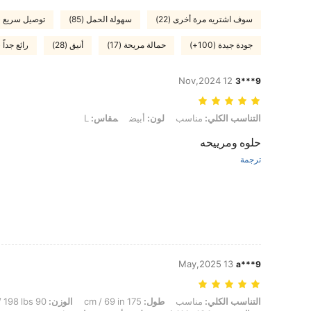
سوف اشتريه مرة أخرى (22)
سهولة الحمل (85)
توصيل سريع (23)
جودة جيدة (100+)
حمالة مريحة (17)
أنيق (28)
رائع جداً (100+
12 Nov,2024
9***3
التناسب الكلي: مناسب, لون: أبيض, مقاس: L
التناسب الكلي:
مناسب
لون:
أبيض
مقاس:
L
حلوه ومرييحه
ترجمة
13 May,2025
a***9
التناسب الكلي: مناسب, طول: 175 cm / 69 in, الوزن: 90 kg / 198 lbs, الخصر: 85 cm / 33 in, الوركين: 100 cm / 39 in, تمثال نصفي: 104 cm / 41 in, لون: أبيض, مقاس: L
التناسب الكلي:
مناسب
طول:
175 cm / 69 in
الوزن:
90 kg / 198 lbs