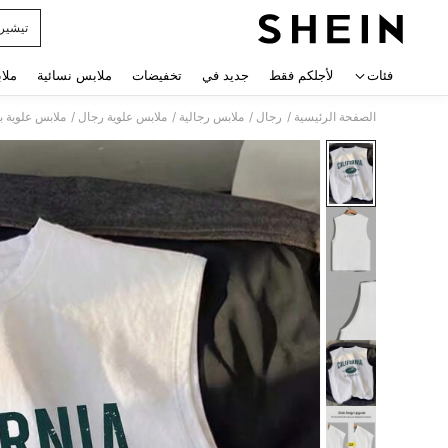
تيشير
 navigate search
فئات
لأجلكم فقط
جديد في
تخفيضات
ملابس نسائية
ملا
/
/
/
/
الصفحة الرئيسية
رجال
ملابس رجالية
ملابس علوية رجال
ملابس علوية ب