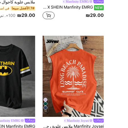
Manfinity EMRG
BATMAN X SHEIN Manfinity EMRG تي شيرت رجالي بأكمام قصيرة مطبوع عليه خطوط وحروف، كاجوال متعدد الاستخدامات للارتداء اليومي
NEW
7# الأفضل مبيعا
₪29.00
₪29.00
100+. تم بيع
12
anfinity EMRG
Manfinity Joysei
Manfinity Joysei ملابس علوية رجالية بطبعة حروف وشجرة جوز الهند للارتداء اليومي الكاجوال