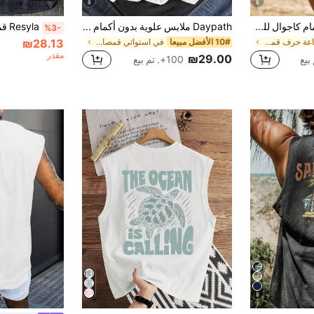
8
8
ملابس علوية بدون أكمام كاجوال للرجال بطبعة شجرة جوز الهند والحروف، ملابس شاطئ
Daypath ملابس علوية بدون أكمام للرجال بياقة دائرية مطبوع عليه حرف شجرة جوز الهند، باللونين الكحلي والأبيض، صيفي، كاجوال، شاطئ، عطلة، ملابس شارع متعددة الاستخدامات
%3-
₪28.13
في طباعة حرف قمصان رجالية بدون أكمام
10# الأفضل مبيعا
في استوائي قمصان رجالية بدون أكمام
مقدر
₪29.00
100+. تم بيع
8