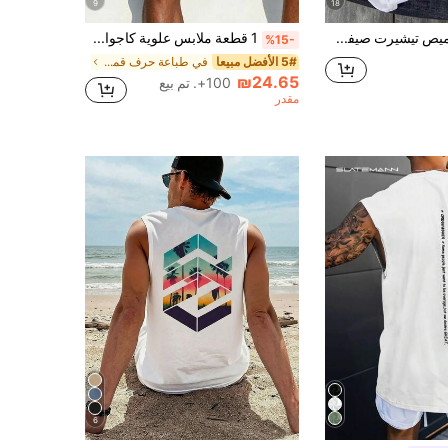
9
18
Resyla قميص تيشيرت صيفي بأكمام قصيرة بطباعة حرفية لرجال
1 قطعة ملابس علوية كاجوال رجالي بطبعة أشجار جوز الهند بياقة دائرية، صيفي
%15-
5# الأفضل مبيعا
في طباعة حرف قمصان رجالية بدون أكمام
₪24.65
100+. تم بيع
مقدر
6