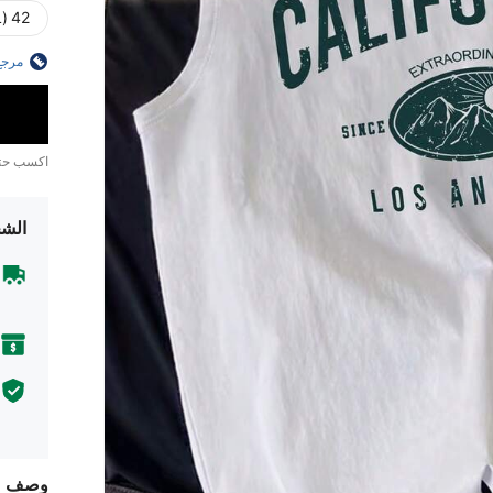
42 (XL)
مرجع
اكسب ح
الشح
وصف