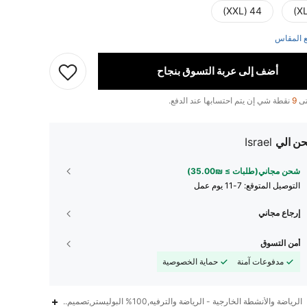
44 (XXL)
 المقاس
أضف إلى عربة التسوق بنجاح
تى
9
نقطة شي إن يتم احتسابها عند الدفع.
ن الي
Israel
شحن مجاني(طلبات ≥ ₪35.00)
التوصيل المتوقع:
7-11 يوم عمل
إرجاع مجاني
أمن التسوق
مدفوعات آمنة
حماية الخصوصية
الرياضة والأنشطة الخارجية - الرياضة والترفيه,100% البوليستر,تصميم الهندسة,رسم