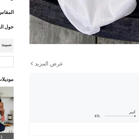
المقاس
حول ال
عرض المزيد
موديلا
كبير
4%
13 المن