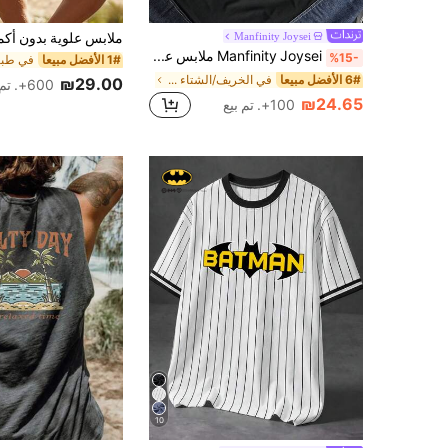
Manfinity Joysei
Manfinity Joysei ملابس علوية بدون أكمام رجالي كاجوال بطبعة الليمون من White Label، مناسب للارتداء في الصيف والعطلات
%15-
1# الأفضل مبيعا
6# الأفضل مبيعا
في الخريف/الشتاء قمصان رجالية
₪29.00
600+. تم بيع
₪24.65
100+. تم بيع
10