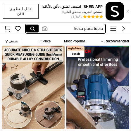
SHEIN APP - استعد، انطلق، تألق بالأناقة!
حمّل التطبيق
×
tool holder
تستحق التجربة، تستحق الشراء
الآن
(1,345)
工具ホルダー
fresa para tupia
معدات وأدوات صناعية
Recommended
Most Popular
Price
تصنيف
tools holder
tool holder
工具ホルダー