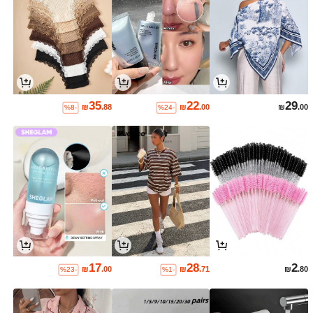
35
22
29
₪
.88
₪
.00
₪
.00
%8-
%24-
17
28
2
₪
.00
₪
.71
₪
.80
%23-
%1-