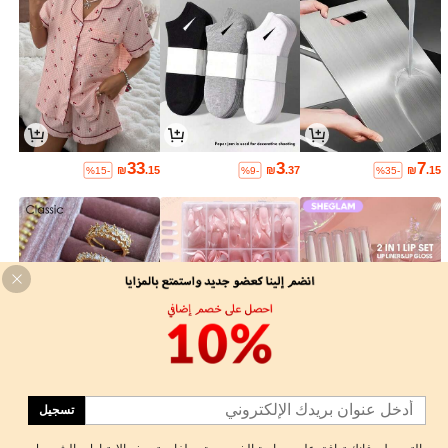
33
3
7
₪
.15
₪
.37
₪
.15
%15-
%9-
%35-
18
8
7
₪
.91
₪
.11
₪
.65
%5-
%26-
%60-
تسجيل
1