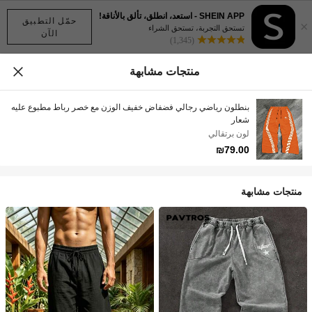
SHEIN APP - استعد، انطلق، تألق بالأناقة!
حمّل التطبيق
×
تستحق التجربة، تستحق الشراء
الآن
(1,345)
منتجات مشابهة
بنطلون رياضي رجالي فضفاض خفيف الوزن مع خصر رباط مطبوع عليه
شعار
لون برتقالي
₪79.00
منتجات مشابهة