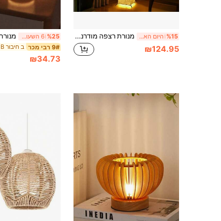
מנורת רצפה מודרנית בעיצוב פשוט 50 אינץ' עם תאורה רכה, שלט רחוק 3 צבעים, מנורת LED עם אהיל בד Tyvek, בהירות מתכווננת לסלון, חדר שינה, חדר משחקים
%15
היום האחרון
%25
6 השעות האחרונות
9# רבי מכר
₪124.95
₪34.73