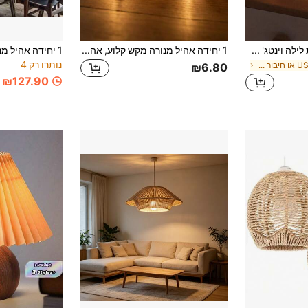
מנורת לילה וינטג' מבד 1 יחידות, אור חם עם בסיס עץ, מנורת שולחן LED רומנטית ונעימה יצירתית לחדר שינה, ליד המיטה, לסלון
1 יחידה אהיל מנורה מקש קלוע, אהיל מנורה קטן וינטג' מקש להחלפה, גובה 5.7 אינץ', קוטר 5.5 אינץ', מתאים להחלפת בסיס מנורה E26E27, מנורת שולחן לחדר השינה, מנורת רצפה, תאורה תלויה, מעמד תצוגה, עיצוב בית יוקרתי, גוף תאורה לקיר, אהיל מנורה, מתאים לקישוט הלווין (אהיל בלבד)
נותרו רק 4
ב חיבור USB או חיבור חשמל DC אחר מנורות שולחן
₪6.80
₪127.90