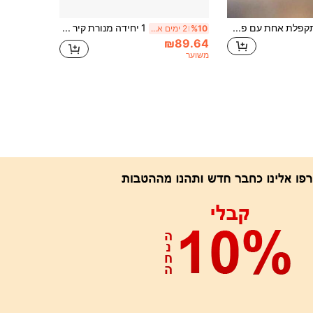
מנורת שולחן מתקפלת אחת עם פס, מנורת לילה מודרנית עם אהיל בצבע קפה, אור LED חם, מתאים לחדר שינה, סלון, חדר עבודה ביתי, קישוט החדר, עיצוב הבית.
1 יחידה מנורת קיר ארוגה בנייר וינטג', עיצוב בית חווה כפרי בסגנון דרום מזרח אסיה, פמוט קיר יצירתי מעץ וקש עם מתג שרשרת משיכה (גוף מנורה בלבד, נורה לא כלול)
%10
2 ימים אחרונים
₪89.64
משוער
אפליקציה