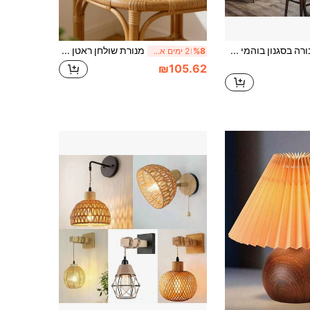
1 יחידה אהיל מנורה בסגנון בוהמי מחבל נייר, אהיל תאורה תלויה כפרי, אהיל מנורה עליון בסלסלת חבל נייר קלוע, אהיל תאורה תלויה DIY, מתאים לסלון, אי מטבח, עיטור חדר אוכל, אהיל מנורה ייחודי לעיצוב הבית (כבל תאורה ובית נורה לא כלולים)
מנורת שולחן ראטן אחת, מנורת קפלים בעבודת יד בסגנון רטרו, מנורת לילה מעץ מלא נורדית, מתאימה לבית מגורים, פינת אוכל, קמפינג, מנורת מגע מינימליסטית עם אור חם, מנורת לילה עם אווירה
%8
2 ימים אחרונים
₪105.62