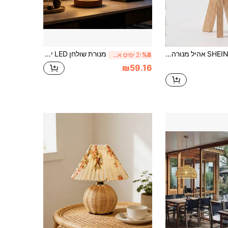
SHEIN אהיל מנורה מינימליסטי מפשתן 1Pc עם בסיס עץ, מנורת שולחן LED מופעלת ב-USB, מתאימה לחדר שינה, משרד וקריאה בחדר מעונות, אהיל מנורה מפשתן
מנורת שולחן LED יצירתית מינימליסטית עם תאורת USB, 3 צבעים ניתנים לכיוון, אור רך, כיסוי מנורה מפלסטיק ABS, בסיס עץ, מתאימה לחדר שינה, סלון, תאורת שולחן
%8
2 ימים אחרונים
₪59.16