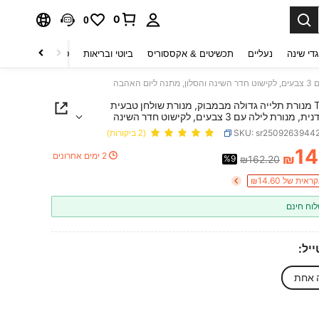
0
0
די שינה
נעליים
תכשיטים & אקססוריס
ביוטי ובריאות
טקסטיל לבית
ט
Teckwe מנורת תלייה גדולה מבמבוק, מנורת שולחן טבעית
קלועה ידנית, מנורת לילה עם 3 צבעים, לקישוט חדר השינה
 מתנה ליום האהבה
SKU: sr2509263944
(2 ביקורות)
14
2 ימים אחרונים
₪
%9
₪162.20
PRICE AND AVAILABIL
ית של ₪14.60
וח חינם
יל:
 אחת