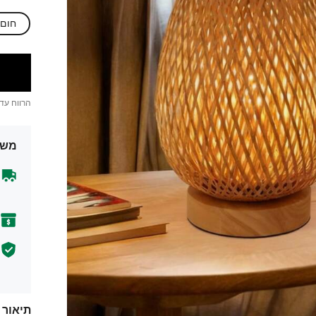
חום
הרווח עד
משל
תיאור