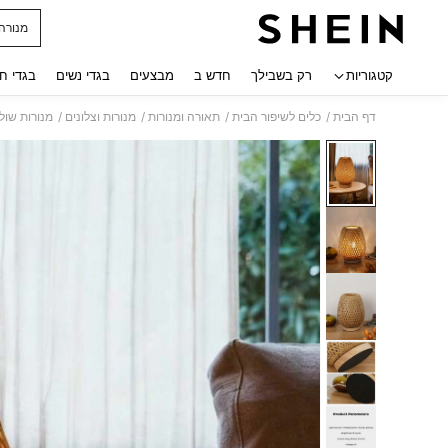
מנורה
 navigate search
קטגוריות
רק בשבילך
חדש ב
מבצעים
בגדי נשים
בגדי ח
/
/
/
/
דף הבית
כלים לשיפור הבית
תאורה ומנורות
מנורות וצלונים
מנורות שול