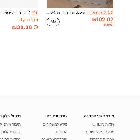
Teckwe מנורת לילה וינטג' דלוקה בחיבור חשמלי עם זכוכית מקריפה של דלעת, מנורת שולח צד מודרנית חמודה בצבע זהב פליז, תאורה לחדר השינה, פיתח הבית, המשרד, שולחן העבודה והסלון
%7
2 ימים אחרונים
%1
₪102.02
נותרו רק 9
משוער
₪38.36
מידע לגבי החברה
עזרה תמיכה
טיפול בלקוח
אודות SHEIN
מידע למשלוחים
תיצור איתנו ק
מפעיל בלוגר אופנה
החזרות
צורת תשלום
אחריות חברתית
איך לבצע הזמנה
נקודות הבונוס של