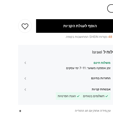
הוסף לעגלת הקניות
48
נקודות SHEIN המחושבות בקופה.
וח ל
Israel
משלוח חינם
זמן אספקה ​​משוער:
7-11 ימי עסקים
החזרות בחינם
אבטחת קניות
תשלומים בטוחים
הגנת הפרטיות
עץ,מידה אחת,יום חג ההודיה
45K
1.5K
4.82