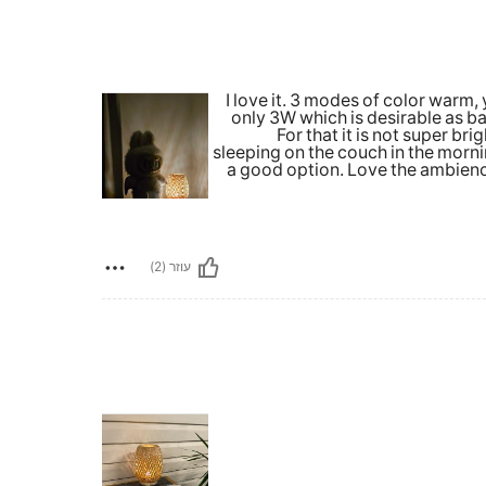
I love it. 3 modes of color warm,
only 3W which is desirable as 
For that it is not super bri
sleeping on the couch in the mornin
a good option. Love the ambienc
עוזר (2)