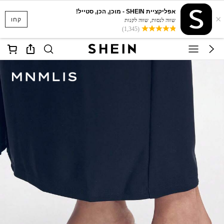
אפליקציית SHEIN - מוכן, הכן, סטייל!
×
קחו
שווה לנסות, שווה לקנות
(1,345)