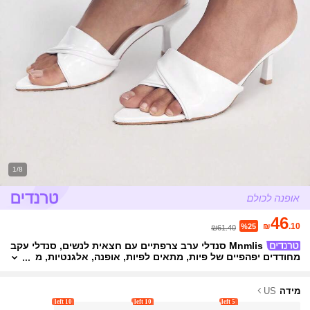
1/8
46
₪
.10
%25
₪61.40
Mnmlis סנדלי ערב צרפתיים עם חצאית לנשים, סנדלי עקב
מחודדים יפהפיים של פיות, מתאים לפיות, אופנה, אלגנטיות, מ
סיבת ערב
מידה
US
10 left
10 left
5 left