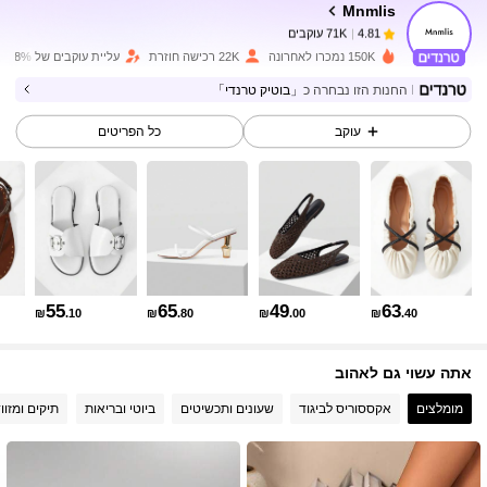
Mnmlis
71K עוקבים
4.81
150K נמכרו לאחרונה
22K רכישה חוזרת
עליית עוקבים של 18%
החנות הזו נבחרה כ
「בוטיק טרנדי」
71K עוקבים
4.81
עוקב
כל הפריטים
71K עוקבים
4.81
71K עוקבים
4.81
55
65
49
63
₪
.10
₪
.80
₪
.00
₪
.40
71K עוקבים
4.81
אתה עשוי גם לאהוב
71K עוקבים
4.81
מומלצים
אקססוריס לביגוד
שעונים ותכשיטים
ביוטי ובריאות
תיקים ומזוו
71K עוקבים
4.81