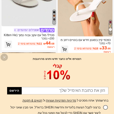
13
#סנדלים יומיומיים
33
סנדלי מול עם עקב גבוה נמוך (Kitten He
200+ נמכר
els) לנשים, סגנון קוריאני אלגנטי, עם רצו
כפכפי קיץ בסגנון חדש עם בוטיים רחב מ
עות ובול רבוע, אביב/קיץ 2026
44
70+ נמכר
רובע, סנדלי תונג עם עקב דק, נעלי בית ר
.68
₪
%11
2 ימים אחרונים
ב-שימושיות לחוץ עם עקב דק לנשים
33
משוער
.66
₪
%10
2 ימים אחרונים
משוער
הירשם
בהרשמתך אתה מסכים ל
מדיניות הפרטיות ועוגיות
ול
תנאים & תקנות
.
ברצוני לקבל הצעות בלעדיות וחדשות SHEIN בדוא"ל. אני מבין שאני יכול
הוסף לעגלת הקניות
%25 הנחה!
ליצור קשר עם SHEIN כדי לבטל את המנוי בכל עת.