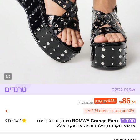
1/5
86
%13-
עם קופון
₪
.74
₪99.70
13% הנחה עבור הזמנות ₪42.76+
ROMWE Grunge Punk נשים, סנדלים עם
)
9
(
4.77
אבזמי דוקרנים, פלטפורמה עם עקב צולע.