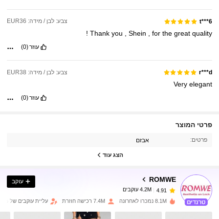
.
on
their
website
צבע: לבן / מידה: EUR36
t***6
!
Thank
you
,
Shein
,
for
the
great
quality
עוזר
(0)
צבע: לבן / מידה: EUR38
r***d
Very
elegant
עוזר
(0)
פרטי המוצר
4.2M עוקבים
4.91
פרטים:
אבזם
הצג עוד
4.2M עוקבים
4.91
ROMWE
עוקב
4.2M עוקבים
4.91
D***z
שילם
לפני יום אחד
8.1M נמכרו לאחרונה
7.4M רכישה חוזרת
עליית עוקבים של 14%
4.2M עוקבים
4.91