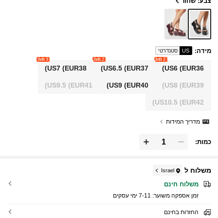
צבע: שחור
מידה
:
US
סטנדרטי
3 left
2 left
2 left
US7
(EUR38)
US6.5
(EUR37)
US6
(EUR36)
US9.5
(EUR41)
US9
(EUR40)
US8
(EUR39)
US10.5
(EUR42)
מדריך המידות
כמות:
משלוח ל
Israel
משלוח חינם
זמן אספקה ​​משוער:
7-11 ימי עסקים
החזרות בחינם