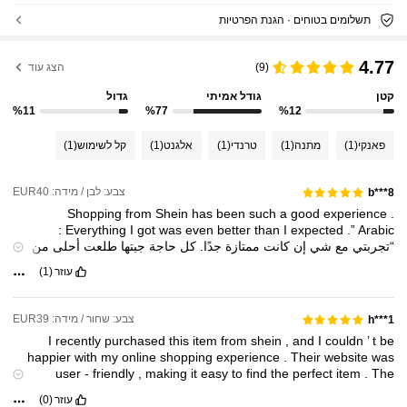
תשלומים בטוחים · הגנת הפרטיות
4.77
(9)
הצג עוד
קטן
גודל אמיתי
גדול
%11
%77
%12
פאנקי
(1)
מתנה
(1)
טרנדי
(1)
אלגנט
(1)
קל לשימוש
(1)
צבע: לבן / מידה: EUR40
b***8
Shopping
from
Shein
has
been
such
a
good
experience
.
:
Everything
I
got
was
even
better
than
I
expected
.”
Arabic
“تجربتي
مع
شي
إن
كانت
ممتازة
جدًا.
كل
حاجة
جبتها
طلعت
أحلى
من
اللي
كنت
متوقعة.”
עוזר
(1)
צבע: שחור / מידה: EUR39
h***1
I
recently
purchased
this
item
from
shein
,
and
I
couldn
’
t
be
happier
with
my
online
shopping
experience
.
Their
website
was
user
-
friendly
,
making
it
easy
to
find
the
perfect
item
.
The
checkout
process
was
smooth
,
and
I
received
my
order
promptly
עוזר
(0)
.
All
The
items
arrived
in
excellent
condition
,
exactly
as
described