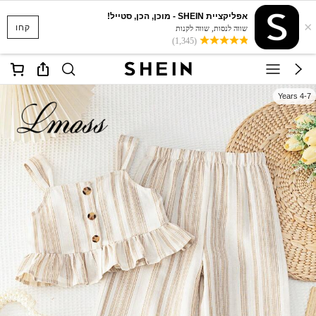
אפליקציית SHEIN - מוכן, הכן, סטייל!
×
קחו
שווה לנסות, שווה לקנות
(1,345)
4-7 Years