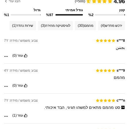
4.96
(500+)
הצג עוד
קטן
גודל אמיתי
גדול
%1
%97
%2
ירכש מחדש
(4)
מהמם
(30)
לוגיסטיקה מהירה
(3)
שירות נהדר
(1)
צבע: משמש / מידה: 7Y
s***8
بجننن
עוזר
(0)
צבע: משמש / מידה: 4Y
s***9
מהמם
עוזר
(0)
צבע: משמש / מידה: 7Y
c***n
סט
מהמם
מתאים
למשהו
חגיגי,
הבד
איכותי.
עוזר
(1)