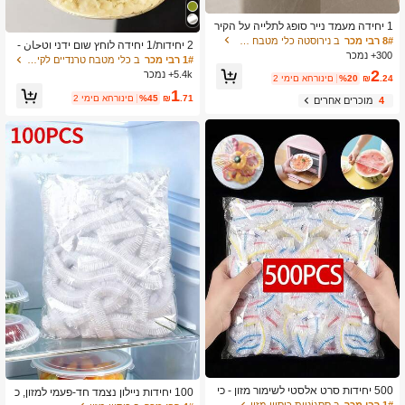
1 יחידה מעמד נייר סופג לתלייה על הקיר
ודבק עצמי, להתקנה מתחת לארונות עם
8# רבי מכר
ב נירוסטה כלי מטבח אחרים
2 יחידות/1 יחידה לוחץ שום ידני וטحان -
מתקן לחלוקת ניילון נצמד, מדף אחסון ח
300+ נמכר
כלי מטבח רב-תכליתי, ניתן להשתמש לקי
1# רבי מכר
ב כלי מטבח טרנדיים לקיץ ולחוץ כלי מטבח אחרים
סכוני במקום חזק ומעוצב, אביזר רב-שימו
צוץ, פריסה וטחינה, מתאים לבית, מסעד
2
5.4k+ נמכר
שי למטבח ביתי, חדר רחצה ועיצוב מטב
.24
₪
%20
2 ימים אחרונים
ה, חוץ, נסיעות ושימוש במשאבת מזון, עי
ח של קראון
1
צוב נייד ידני, פלסטיק וטحان שיני שום, צי
.71
₪
%45
2 ימים אחרונים
4
מוכרים אחרים
וד מטבח, ציוד בישול, חיוניות לנסיעות וחו
ץ, קל לנשיאה, עיצוב בית, עונת החזרה ל
לימודים, מתנה לנשים, מתנה לגברים
500 יחידות סרט אלסטי לשימור מזון - כי
100 יחידות ניילון נצמד חד-פעמי למזון, כ
סויי צלחת שקופים נמתחים, רב-פעמיים,
יסוי לראש מקלחת, שקיות כיוץ חד-פעמיו