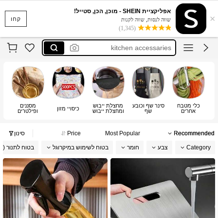
ادوات المطبخ
אפליקציית SHEIN - מוכן, הכן, סטייל!
×
اواني المطبخ بارخص ثمن
קחו
שווה לנסות, שווה לקנות
(1,345)
kitchen accessaries
ادوات مطبخ
kitchen stuff
ادوات المطبخ
اواني المطبخ بارخص ثمن
כלי מטבח
סינר שף וכובע
מחצלת ייבוש
מסננים
מש
כיסויי מזון
אחרים
שף
ומחצלת ייבוש
ופילטרים
ו
לכלים
Recommended
Most Popular
Price
סינון
Category
צבע
חומר
בטוח לשימוש במיקרוגל
בטוח לתנור (-4 ~ 220 מעלות צלזיוס)