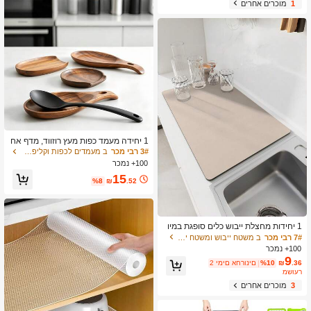
1
מוכרים אחרים
1 יחידה מעמד כפות מעץ רוזווד, מדף אח
סון לכלי בישול, מארגן כלי מטבח מעץ עמ
3# רבי מכר
ב מעמדים לכפות וקליפסים לסירים
יד לחום, מתאים לכיריים, כפות, מרית, מב
100+ נמכר
רשת, מגרד וכלי מטבח אחרים
15
%8
₪
.52
1 יחידות מחצלת ייבוש כלים סופגת במיו
חד, החלקה, ייבוש מהיר, מוצקה למטבח,
7# רבי מכר
ב משטח ייבוש ומשטח ייבוש כלים
לצד הכיור, סתיו חורף, חג המולד, היגיינ
100+ נמכר
ה, עיצוב הבית, מחצלת ייבוש כלים, מחצ
9
.36
₪
%10
2 ימים אחרונים
לת סופגת
משוער
3
מוכרים אחרים