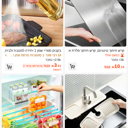
קרש חיתוך טיטניום, קרש חיתוך פלדת א
בקבוק ספריי שמן 1 יחידה למטבח ולבית,
ל חלד 304 למטבח לבשר, פירות וירקות,
למשבץ שמן זית ושמן בישול, עם התזת א
כמעט אזל!
1# רבי מכר
ב סַסגוֹנִיוּת מרסס שמן ומאגרי שמן
קרש חיתוך מתכת עמיד למטבח
טום, להפחתת שומן, בקבוק ספריי שמן ל
3k+ נמכר
2.6k+ נמכר
משבץ, בקבוק ספריי למילוי חוזר לבישול ב
3
10
.51
₪
%10
2 ימים אחרונים
חוץ, BBQ, למטבח, לאייר פרייר
%16
₪
.15
משוער