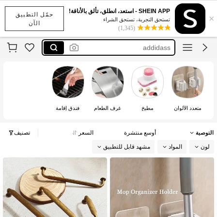
اديداس رجال
SHEIN APP - استعد، انطلق، تألق بالأناقة!
حمّل التطبيق
×
table
تستحق التجربة، تستحق الشراء
الآن
(1,345)
cute kitchen supplies
addidass
نايك
اديداس رجال
table
متعدد الألوان
مطبخ
غرف الطعام
فندق إقامة
التوصية
أوسع منتشرة
السعر
تصنيف
لون
المواد
مشهد قابل للتطبيق