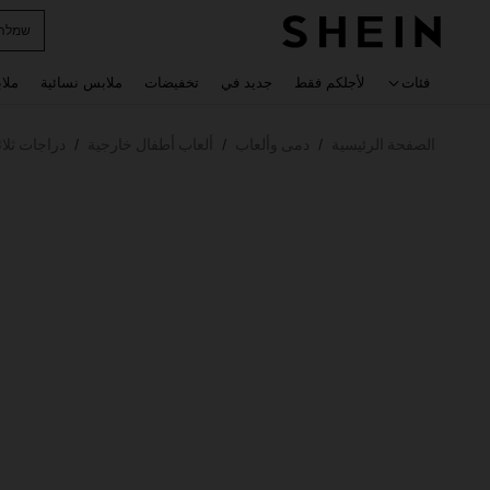
שמלה
 navigate search
فئات
لأجلكم فقط
جديد في
تخفيضات
ملابس نسائية
ملا
الصفحة الرئيسية
دمى وألعاب
ألعاب أطفال خارجية
دراجات ثلاث
/
/
/