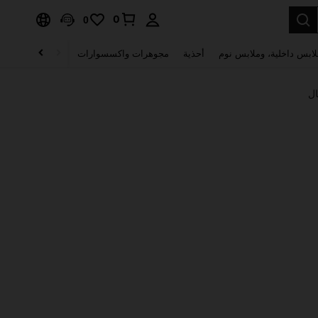
0
0
لابس داخلية، وملابس نوم
أحذية
مجوهرات واكسسوارات
الصحة & الجمال
ال