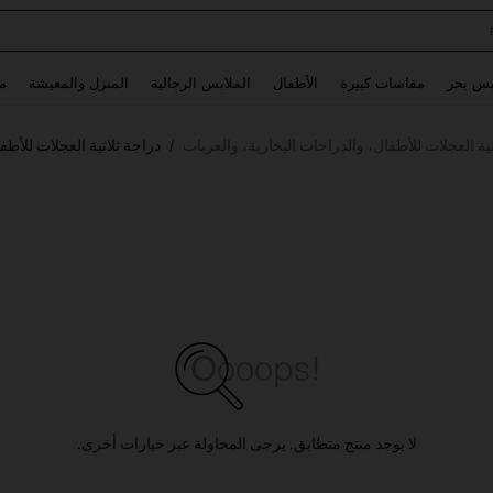
Use up and down arrow keys to البحث الأخير and البحث والعثور. Press Enter to select.
بس بحر
مقاسات كبيرة
الأطفال
الملابس الرجالية
المنزل والمعيشة
م
ية العجلات للأطفال، والدراجات البخارية، والعربات
دراجة ثلاثية العجلات للأطف
/
لا يوجد منتج متطابق. يرجى المحاولة عبر خيارات أخرى.