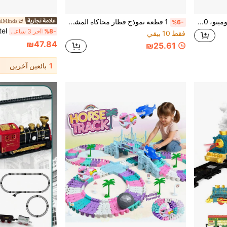
لعبة قطار الدومينو، 60 قطعة، قطار كهربائي تلقائي مع أضواء وأصوات، هدية عيد الميلاد وعيد الهالوين والعودة إلى المدرسة
1 قطعة نموذج قطار محاكاة المشهد، مصنوع من السبائك، مع صوت وضوء محاكى، بانطوغراف قابل للرفع، انزلاق عطالي، مناسب لألعاب الأطفال/محاكاة مشهد القطار/البناء DIY/هدايا أعياد الميلاد/مجموعة هواة القطارات
ulMinds
%6-
%8-
آخر 3 ساعة أيام
فقط 10 بيقي
₪47.84
₪25.61
1
بائعين آخرين