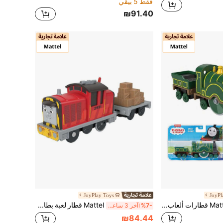
فقط 5 بيقي
₪91.40
JoyPlay Toys
JoyPl
Mattel قطارات ألعاب معدنية من سلسلة TrackMaster من توماس وأصدقائه، إدوارد/إميلي/توبي/جيمس/هنري، مصنوعة من سبيكة الزنك الأصلية، قابلة للدفع، مناسبة للأطفال في مرحلة ما قبل المدرسة 3+ سنوات
Mattel قطار لعبة بطارية توماس وأصدقاؤه ترك ماستر، مصنوع من سبيكة الزنك، متوافق مع قطارات أخرى، معدن مصبوب، مناسب للأطفال ما فوق 3 سنوات للعب التمثيلي
%7-
آخر 3 ساعة أيام
₪84.44