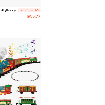
%5-
آخر 3 ساعة أيام
₪55.77