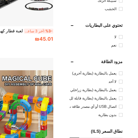
سبيكة الزنك
الخشب
تحتوي على البطاريات
%3-
آخر 3 ساعة أيام
لا
₪45.01
نعم
مزود الطاقة
يعمل بالبطارية (بطارية أخرى)
لا أحد
يعمل بالبطارية (بطارية زر/خلي
ة)
يعمل بالبطارية (بطارية قابلة لل
شحن)
اتصال USB أو أي مصدر طاقة ت
يار مستمر آخر
بدون بطارية
نطاق السعر (ILS)