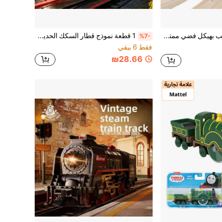
4 قطارات خشبية لعب بهيكل فضي ممتد وتصميم 8 عجلات، متوافقة مع أشهر علامات قضبان القطارات الخشبية
1 قطعة نموذج قطار السكك الحديدية السريعة برابط مغناطيسي، مصنوع من سبيكة، مع عربات برابط مغناطيسي، مساعدة القصور الذاتي، نموذج قطار السكك الحديدية السريعة، مناسب للعب الأطفال / مجموعة هواة القطارات / هدية عيد الميلاد / احتفالات العطلات
%7-
فقط 6 بيقي
₪28.66