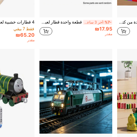
مجموعة واحدة من كتل بناء المسار DIY، لعبة قطار كهربائي، علامات المرور، لعبة قطار بناء STEM مناسبة للأطفال الصغار والأطفال، من 3-8 سنوات للأولاد والبنات، 51 قطعة/81 قطعة/123 قطعة، هدية يوم الطفل، موسم العودة إلى المدرسة، هالوين، هدية حفلة عيد الميلاد، قابلة للشحن عبر USB
قطعة واحدة قطار لعبة معدني سريع صغير، قطار لعبة من السبائك المعدنية للأطفال، قطارات تربوية، لوازم القطارات، سكك حديدية للقطارات، قطارات، قطار لعبة، طقم قطار، قطارات، طقم قطار، قطار لعبة، العودة للمدارس
%7-
آخر 3 ساعة أيام
₪17.95
فقط 7 بيقي
مقدر
₪65.20
مقدر