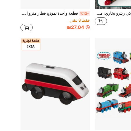
قطار كهربائي كلاسيكي ريترو بخاري، مجموعة قطار كهربائي وسكة حديد. مجموعة ألعاب قطار كلاسيكية مع مسارات سكة حديد وألعاب قطارات كهربائية بوظيفة البخار.
قطعة واحدة نموذج قطار مترو المدينة الواقعي: مع تأثيرات الصوت والضوء، أبواب قابلة للفتح، انزلاق بالقصور الذاتي؛ ألوان متعددة متاحة، ديكور مكتبي؛ هدية لعبة للأطفال
%13-
فقط 8 بيقي
₪27.04