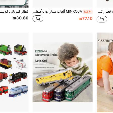
مجموعة سكة قطار كهربائي عتيقة - جرار بخاري كلاسيكي مع أضواء وأصوات، لعبة قطار، تجميع DIY محاكاة قطار، مناسبة للأولاد والبنات لإطلاق خيالهم، رائعة كهدايا عيد الميلاد وعيد الهالوين
MINKOJA ألعاب سيارات للأطفال من 4-6 سنوات، 194 قطعة مسار سيارات سباق للأطفال من 4-8 سنوات، شاحنة وحش هدية عيد ميلاد للأطفال من سنتين فأكثر، ألعاب سيارات للأطفال الصغار من 3 سنوات فأكثر للبنات والأولاد
%27-
₪30.80
₪77.10