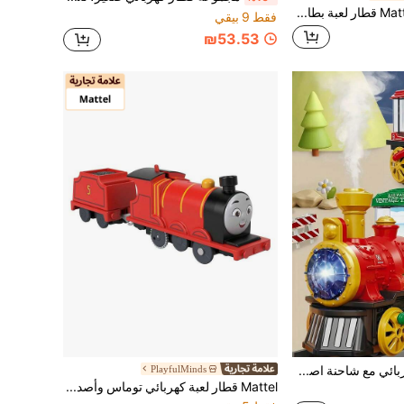
Mattel قطار لعبة بطارية توماس وأصدقاؤه ترك ماستر، مصنوع من سبيكة الزنك، متوافق مع قطارات أخرى، معدن مصبوب، مناسب للأطفال ما فوق 3 سنوات للعب الدور
فقط 9 بيقي
₪53.53
لعبة قطار بخاري كهربائي مع شاحنة اصطدام، يتميز بالدخان والأضواء والأصوات، قطار شاحنة عيد الميلاد دوار 360 درجة، مناسب لهدايا أعياد ميلاد الأولاد والبنات من عمر 3-6 سنوات
PlayfulMinds
Mattel قطار لعبة كهربائي توماس وأصدقاؤه ترك ماستر مع عربة بضائع، مصنوع من سبيكة الزنك، متوافق مع قطارات أخرى، معدن مصبوب، مناسب لأطفال ما قبل المدرسة 3+ سنوات للعب الدور