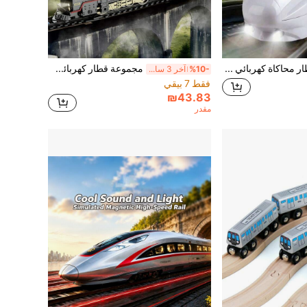
قطار محاكاة كهربائي متعدد الاتجاهات قابل للتجميع الحر للأطفال، يمكنه التحرك بحرية، تجنب العوائق تلقائيًا، رأس ثنائي الاتجاه مع أضواء رائعة، مجموعة ألعاب هدية للأولاد والبنات من عمر 3،4،5،6،7،8،9 سنوات، هدية عيد ميلاد مثالية (3 بطاريات AAA مطلوبة)
مجموعة قطار كهربائي للأطفال، قاطرة بخارية عتيقة مع أضواء وأصوات ودخان وصفارة، تتضمن مسارًا كاملاً وعربات شحن، ديكور رائع لشجرة عيد الميلاد، مناسب للأولاد والبنات من عمر 3 سنوات فما فوق
%10-
آخر 3 ساعة أيام
فقط 7 بيقي
₪43.83
مقدر