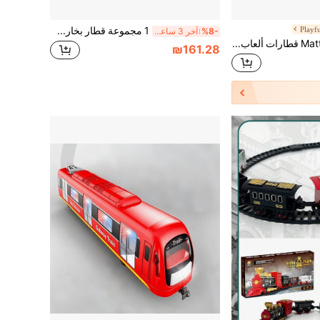
Playf
1 مجموعة قطار بخاري عتيق بطول 80 سم، أسود/أحمر + عربات، مفتاح يدوي + أقفال، ضباب/أضواء/صوت، USB، لعبة تعليمية للأولاد 6+ سنوات لعيد الميلاد/عيد الميلاد/هالوين
%8-
آخر 3 ساعة أيام
Mattel قطارات ألعاب ديكاست من سلسلة TrackMaster من توماس وأصدقائه، إدوارد/إميلي/شجاع/جيمس/هنري، مصنوعة من سبيكة الزنك الأصلية، قابلة للدفع، مناسبة للأطفال في مرحلة ما قبل المدرسة 3+ سنوات
₪161.28