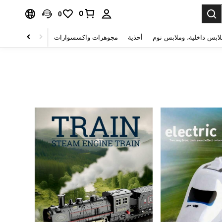
0
0
لابس داخلية، وملابس نوم
أحذية
مجوهرات واكسسوارات
الصحة & الجمال