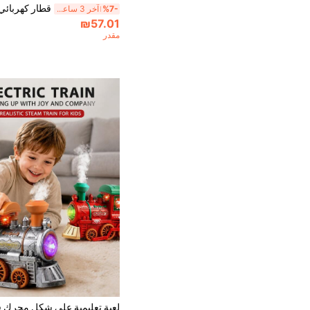
%7-
آخر 3 ساعة أيام
₪57.01
مقدر