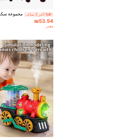
%8-
آخر 3 ساعة أيام
₪53.54
مقدر