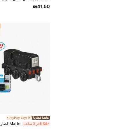
₪41.50
JoyPlay Toys
%8-
آخر 3 ساعة أيام