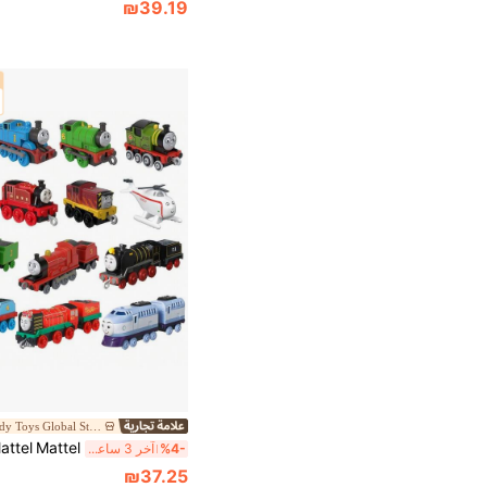
₪39.19
MEIT Trendy Toys Global Store
%4-
آخر 3 ساعة أيام
₪37.25