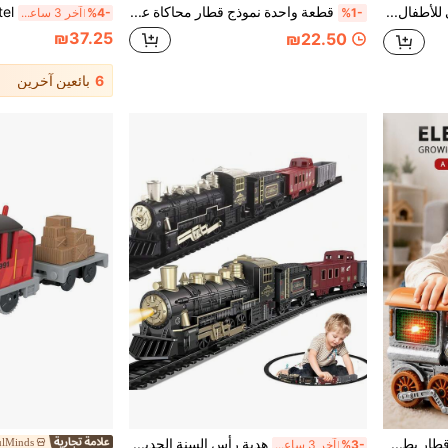
قطار كهربائي للأطفال مع رذاذ بخار، طراز جرار متعدد الاتجاهات مع أضواء وموسيقى، لعبة تدريب حسي للأطفال مع وضع الرأس لأعلى
قطعة واحدة نموذج قطار محاكاة عتيق مع تصميم داخلي واقعي، إطارات واقعية، أضواء أمامية وخلفية، وتأثيرات صوتية واقعية. مثالي كهدايا أعياد ميلاد الأطفال، احتفالات العطلات، مجموعات عشاق القطارات، أو للعرض على المكتب
%1-
%4-
آخر 3 ساعة أيام
₪37.25
₪22.50
6
بائعين آخرين
لعبة تعليمية على شكل محرك قطار بطراز عتيق مع إضاءة وموسيقى ودخان ورذاذ متعدد الاتجاهات كهربائي، مناسبة للأطفال
هدية رأس السنة الجديدة 2027 قطار موسيقي قابل للتتبع، لعبة سيارة قطار كهربائية للأطفال، قطار ميني رجعي، لعبة مركبة كهربائية، قطار صغير رخيص جديد، هدية لعيد الطفل، هدية عيد ميلاد، تغليف هدية
ulMinds
%3-
آخر 3 ساعة أيام