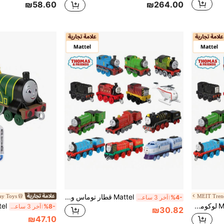
₪58.60
₪264.00
Mattel قطار توماس وأصدقائه المعدني: قطارات لعبة نموذج كرتوني بأنماط متعددة - قطار يونغباو الرقمي: هدية لعبة للأولاد
ay Toys
%4-
آخر 3 ساعة أيام
Mattel Mattel لوكوموتيف توماس وأصدقائه وألعاب قطار البضائع من ماتيل فيشر-برايس، مناسبة لقصص وألعاب أطفال ما قبل المدرسة
%8-
آخر 3 ساعة أيام
₪30.82
₪47.10