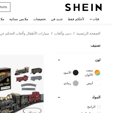
horts
 navigate search
فئات
لأجلكم فقط
جديد في
تخفيضات
ملابس نسائية
ملا
الصفحة الرئيسية
دمى وألعاب
سيارات الأطفال وألعاب التحكم عن 
/
/
تصنيف
لون
متعدد
الأسود
الألوان
أبيض
رمادي
المواد
الراتنج