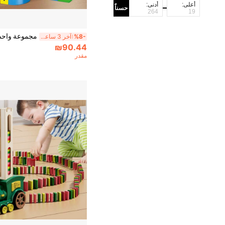
أعلى:
أدنى:
حسناً
%8-
آخر 3 ساعة أيام
₪90.44
مقدر