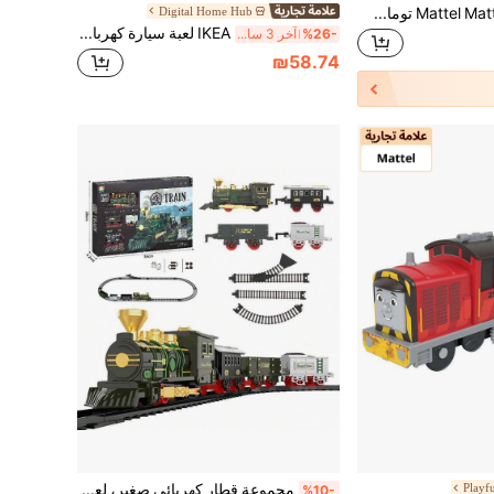
Mattel Mattel توماس وأصدقاؤه من ماتيل وفيشر برايس، قاطرة وعربة شحن، لعبة سرد قصص للأطفال في سن ما قبل المدرسة
Digital Home Hub
IKEA لعبة سيارة كهربائية من LILLABO - تعمل بالبطارية + مصباح أمامي، تحكم بزر علوي، مناسبة للأطفال من عمر 3 سنوات فما فوق، متوافقة مع مسارات السيارات العالمية، تنمي التفكير المنطقي، لعبة متينة وتعليمية
%26-
آخر 3 ساعة أيام
₪58.74
Playf
مجموعة قطار كهربائي صغير، لعبة قطار كلاسيكية، مجموعة قطار على المسار، قطار نموذجي للأطفال الصغار، هدية لعبة للأطفال، هدية رأس السنة والكريسماس وعيد الميلاد والعطلات (بطارية AA واحدة غير مشمولة)
%10-