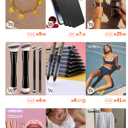
9
7
25
₪
.44
₪
.22
₪
.65
%15
%5
%10
4
6
41
₪
.68
₪
.17
₪
.65
%15
%15