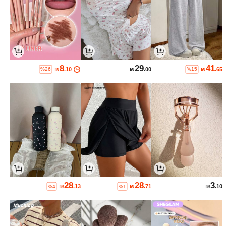
8
29
41
₪
.10
₪
.00
₪
.65
%26
%15
28
28
3
₪
.13
₪
.71
₪
.10
%4
%1