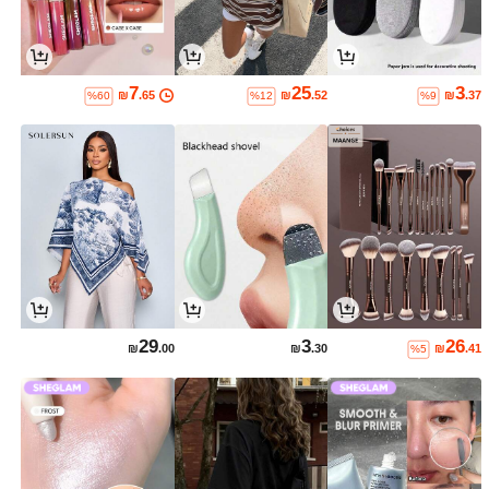
7
25
3
₪
.65
₪
.52
₪
.37
%60
%12
%9
29
3
26
₪
.00
₪
.30
₪
.41
%5