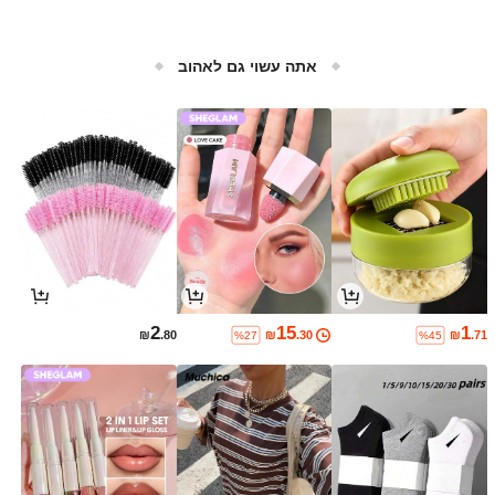
אתה עשוי גם לאהוב
2
15
1
₪
.80
₪
.30
₪
.71
%27
%45