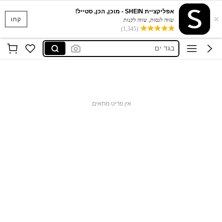
אפליקציית SHEIN - מוכן, הכן, סטייל!
×
סקוישים
קחו
שווה לנסות, שווה לקנות
(1,345)
anewsta שמלות
בגד ים
חצאיות
חולצות נשים
סקוישים
אין פריט מתאים.
anewsta שמלות