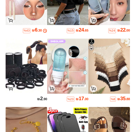
6
24
22
₪
.30
₪
.65
₪
.00
%43
%15
%24
2
17
35
₪
.90
₪
.00
₪
.88
%23
%8