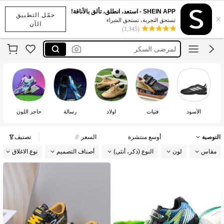
נעלי כדורגל לילדים בנים
SHEIN APP - استعد، انطلق، تألق بالأناقة!
حمّل التطبيق
×
جربت
تستحق التجربة، تستحق الشراء
الآن
(1,345)
لمرضى السكر
נעלי כדורגל לילדים
tacos de fútbol para niño
נעלי כדורגל לילדים בנים
جربت
الأسود
فتيات
اولاد
رسالة
حاجز اللون
التوصية
أوسع منتشرة
السعر
تصنيف
مقاس
لون
النوع (ذكر، أنثى)
أصناف التصميم
نوع الاغلاق