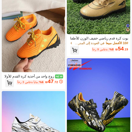
بوت كرة قدم رياضي خفيف الوزن للأطفا
ل موديل 2026، بوت كرة قدم متينة مضاد
10# الأفضل مبيعا
في العودة إلى المدرسة أحذية رياضية للأطفال
ة للانزلاق مناسبة للأنشطة الخارجية
54
.19
₪
%8
آخر 9 ساعة
زوج واحد من أحذية كرة القدم للأولا
NEW
47
د، أحذية رياضية خارجية جديدة منخفضة ال
.72
₪
%6
آخر 3 ساعة أيام
رقبة برباط للخريف والحرم الجامعي