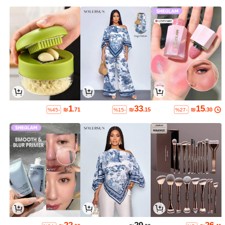
1
33
15
₪
.71
₪
.15
₪
.30
%45-
%15-
%27-