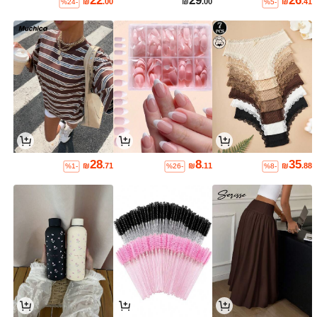
22
29
26
₪
.00
₪
.00
₪
.41
%24-
%5-
28
8
35
₪
.71
₪
.11
₪
.88
%1-
%26-
%8-