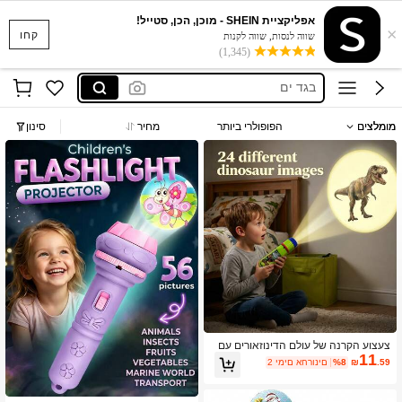
סקוישים
אפליקציית SHEIN - מוכן, הכן, סטייל!
×
קחו
שווה לנסות, שווה לקנות
anewsta שמלות
(1,345)
בגד ים
חצאיות
חולצות נשים
מומלצים
הפופולרי ביותר
מחיר
סינון
סקוישים
anewsta שמלות
צעצוע הקרנה של עולם הדינוזאורים עם
11
3 כרטיסי הקרנה של דינוזאורים, זיהוי דינו
.59
₪
%8
2 ימים אחרונים
זאורים וחקר עקרונות הקרנה מדעיים, מת
אים למתנות לחג ולמפגשים משפחתיים