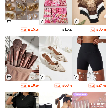
15
16
35
₪
.05
₪
.20
₪
.88
%15
%8
10
63
24
₪
.29
₪
.75
₪
.65
%15
%15
%15