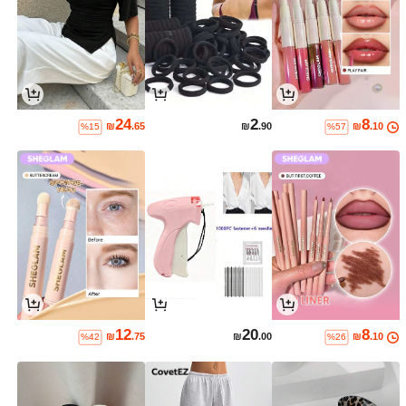
24
2
8
₪
.65
₪
.90
₪
.10
%15
%57
12
20
8
₪
.75
₪
.00
₪
.10
%42
%26