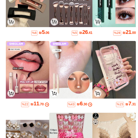
5
26
21
₪
.06
₪
.41
₪
.00
%6
%5
%28
11
6
7
₪
.70
₪
.30
₪
.31
%22
%43
%15