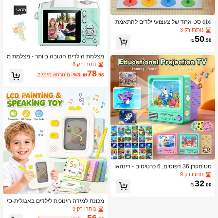
qixi סט אחד של צעצועי ילדים להתאמת
ומיון צבעים, מתנה ללימוד צבעים, פיגמנ
נותרו רק 3
ט צבע של נייר וחרוזי מים, אימון מיומנויות
50
₪
.90
קוגניטיביות ומוטוריקה עדינה לגן ילדים
מצלמת הילדים הטובה ביותר - מצלמת מ
יני לילדים, עמידה וקלה לשימוש, מתנה א
נותרו רק 8
ידיאלית ליום הולדת וחג המולד של בנים
78
.96
₪
%3
2 ימים אחרונים
סט מקרן 36 דפוסים, 6 כרטיסים - דינוזאו
ר/בעלי חיים/רכב/חלל - משחק חינוכי לזמן
נותרו רק 9
השינה - מתנה מושלמת ליום הולדת/חג
32
₪
.00
המולד (אביזרים בצבע אקראי)
מכונת למידה חינוכית לילדים באנגלית-סי
נית, צעצוע הארה, כרטיסי למידה להקש
נותרו רק 9
בה וקריאה של טקסט באנגלית, 40 ו-12