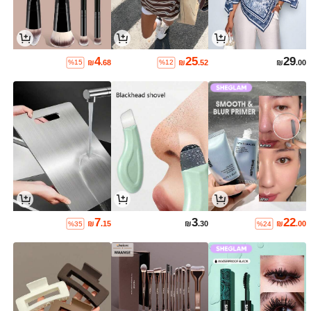
4
25
29
₪
.68
₪
.52
₪
.00
%15
%12
7
3
22
₪
.15
₪
.30
₪
.00
%35
%24