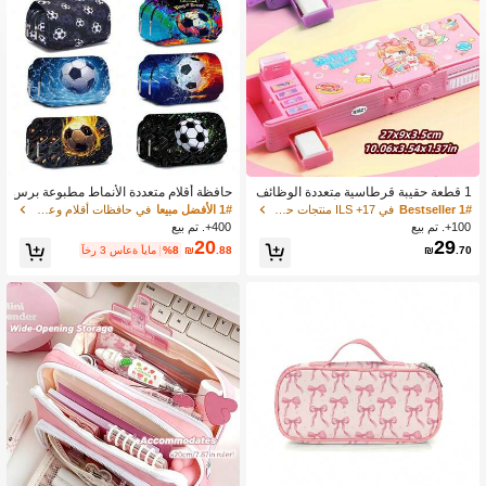
1 قطعة حقيبة قرطاسية متعددة الوظائف
حافظة أقلام متعددة الأنماط مطبوعة برس
مع قفل بكلمة مرور، علبة أقلام عالية التق
ومات كرة القدم، للجنسين، صندوق قرط
1# Bestseller
في 17+ ILS منتجات حفظ ملفات الأطفال
1# الأفضل مبيعا
في حافظات أقلام وعلامات للأطفال
نية مع طبقة مزدوجة تلقائية، هدية مفاجأة
اسية ذو طبقتين بغطاء قابل للطي، يمكن
100+. تم بيع
400+. تم بيع
للبنات/البنات، هدايا العودة إلى المدرسة
أن تستوعب الأقلام والمفاتيح والهواتف وا
20
29
.70
₪
.88
₪
%8
آخر 3 ساعة أيام
لعملات المعدنية، للعودة إلى المدرسة