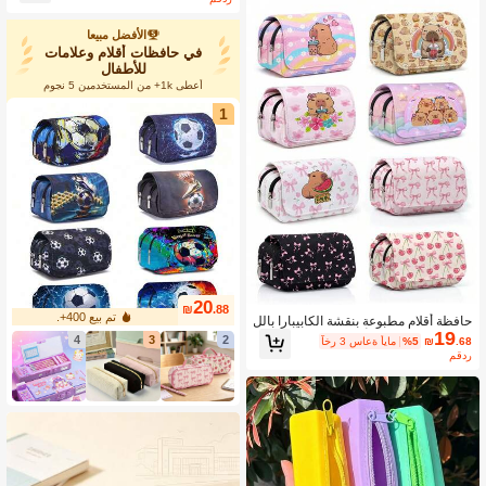
الأفضل مبيعا
في حافظات أقلام وعلامات
للأطفال
أعطى 1k+ من المستخدمين 5 نجوم
1
20
₪
.88
تم بيع 400+.
حافظة أقلام مطبوعة بنقشة الكابيبارا بالل
19
ون الوردي، صندوق أدوات مكتبية بطبقة م
4
3
2
.68
₪
%5
آخر 3 ساعة أيام
زدوجة وغطاء، تتسع للأقلام والمفاتيح واله
مقدر
واتف والعملات المعدنية والأغراض الصغير
ة، للعودة إلى المدرسة