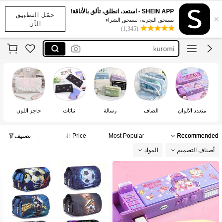
شروط
SHEIN APP - استعد، انطلق، تألق بالأناقة!
حمّل التطبيق
×
مجموعه
تستحق التجربة، تستحق الشراء
الآن
(1,345)
kuromi
kawaii
little pony
شروط
مجموعه
متعدد الألوان
الصاف
رسالة
نباتات
حاجز اللون
تص
Recommended
Most Popular
Price
تصنيف
أصناف التصميم
المواد