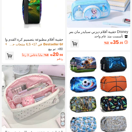
Disney حقيبة أقلام ديزني سبايدر مان بس
عة كبيرة، حقيبة تخزين قرطاسية متعددة
تأسست منذ عام واحد
حقيبة أقلام مطبوعة بتصميم كرة القدم وا
الوظائف، حقيبة أقلام بطبقتين للطلاب، ال
35
%3
₪
.35
لألعاب مع حجرات، تتسع للأقلام والمفاتيح
عودة إلى المدرسة
6# Bestseller
في 17+ ILS منتجات حفظ ملفات الأطفال
والهاتف والعملات المعدنية والأشياء الصغي
80+. تم بيع
رة، متعددة الاستخدامات للمدرسة والعود
20
.98
₪
%8
آخر 3 ساعة أيام
ة إلى المدرسة
مقدر