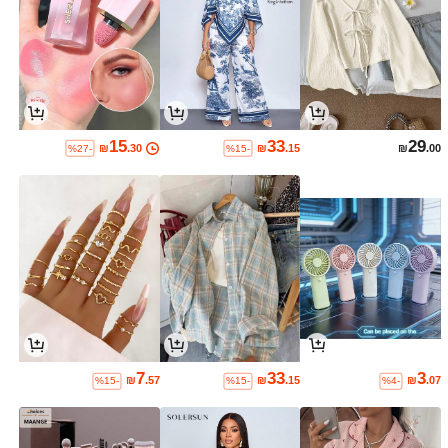
15
33
29
₪
.30
₪
.15
₪
.00
%27-
%15-
7
33
3
₪
.57
₪
.15
₪
.07
%15-
%15-
%4-