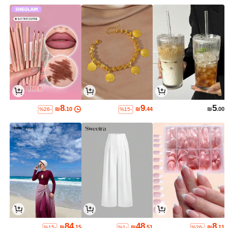
8
9
5
₪
.10
₪
.44
₪
.00
%26-
%15-
84
48
8
₪
.15
₪
.51
₪
.11
%15-
%1-
%26-