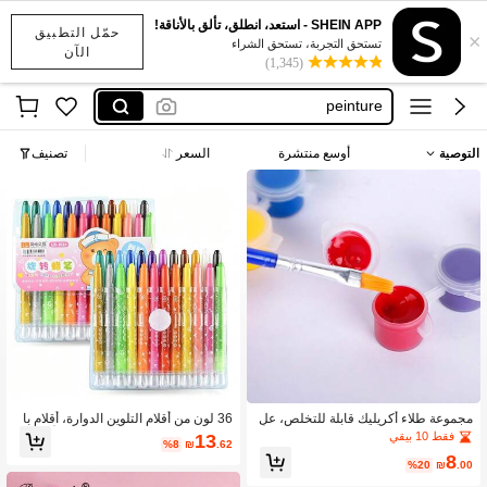
SHEIN APP - استعد، انطلق، تألق بالأناقة!
حمّل التطبيق
×
addidass
تستحق التجربة، تستحق الشراء
الآن
(1,345)
paint
peinture
рисунки в детскую
التوصية
أوسع منتشرة
السعر
تصنيف
tintas guache infantil
addidass
paint
مجموعة طلاء أكريليك قابلة للتخلص، عل
36 لون من أقلام التلوين الدوارة، أقلام با
ب طلاء صغيرة، مناسبة لدروس الفن للأ
ستيل زيتية للرسم بدون فوضى للأطفال،
فقط 10 بيقي
13
%8
₪
.62
طفال، الحرف اليدوية DIY، رسم الصخو
أقلام تلوين ملونة للرسم الفني للمدرسة ا
8
ر، مشاريع المدرسة
لابتدائية، أقلام رسم قابلة للغسل بدون فو
%20
₪
.00
ضى، مجموعة أقلام تلوين ملونة هدية للأط