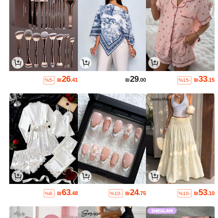
26
29
33
₪
.41
₪
.00
₪
.15
%5-
%15-
63
24
53
₪
.48
₪
.75
₪
.10
%8-
%10-
%10-