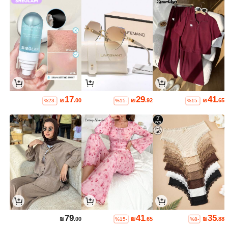
17
29
41
₪
.00
₪
.92
₪
.65
%23-
%15-
%15-
79
41
35
₪
.00
₪
.65
₪
.88
%15-
%8-