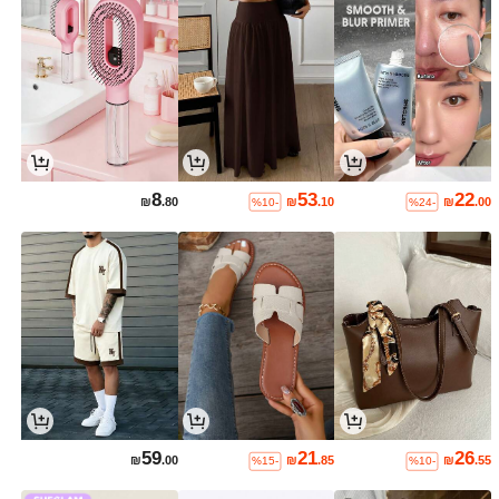
8
53
22
₪
.80
₪
.10
₪
.00
%10-
%24-
59
21
26
₪
.00
₪
.85
₪
.55
%15-
%10-