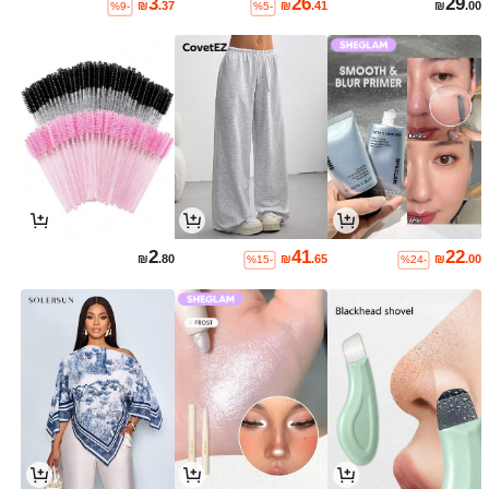
3
26
29
₪
.37
₪
.41
₪
.00
%9-
%5-
2
41
22
₪
.80
₪
.65
₪
.00
%15-
%24-