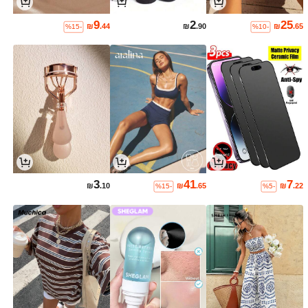
9
2
25
₪
.44
₪
.90
₪
.65
%15-
%10-
3
41
7
₪
.10
₪
.65
₪
.22
%15-
%5-