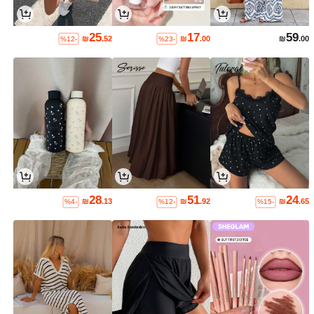
25
17
59
₪
.52
₪
.00
₪
.00
%12-
%23-
28
51
24
₪
.13
₪
.92
₪
.65
%4-
%12-
%15-