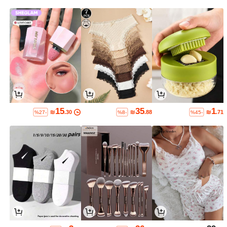
15
35
1
₪
.30
₪
.88
₪
.71
%27-
%8-
%45-