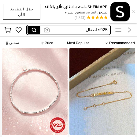
addidass
SHEIN APP - استعد، انطلق، تألق بالأناقة!
حمّل التطبيق
×
s925 girls bracelet
تستحق التجربة، تستحق الشراء
الآن
(1,345)
s925 اطفال
plata pura pulsera de niños
pulseira de figa para bebe
Recommended
Most Popular
Price
تصنيف
addidass
s925 girls bracelet