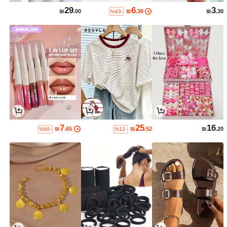
29
6
3
₪
.00
₪
.30
₪
.30
%43-
7
25
16
₪
.65
₪
.52
₪
.20
%60-
%12-