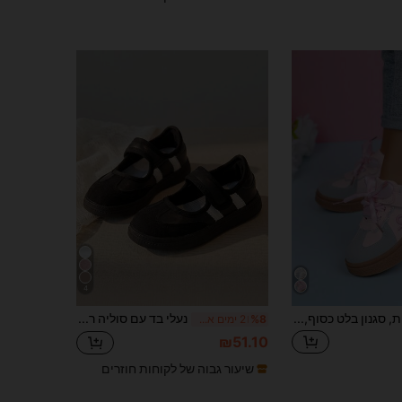
4
נעלי ספורט לבנות, סגנון בלט כסוף, אביב/סתיו 2025, הגעה חדשה לפעוטות וגדולים
נעלי בד עם סוליה רכה וסגירת וולקרו לנמוך, נעלי ספורט יומיומיות נושמות ללא החלקה לילדים בגיל הגן, יוניסקס
%8
2 ימים אחרונים
₪51.10
שיעור גבוה של לקוחות חוזרים