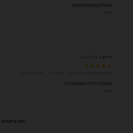
מושלםםםםםםםםם
תרגם
5 Aug,2026
a***l
התאמה כוללת: גודל אמיתי, צבע: ורוד, מידה: EUR23
התאמה כוללת:
גודל אמיתי
צבע:
ורוד
מידה:
EUR23
מעולה הילדה אאאאהבה
תרגם
הצג ביקורות נ