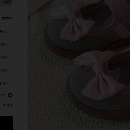
מידה
R21)
R24)
R26)
R28)
R30)
מדרי
כמות: