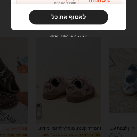
%הנחה
מוגבל ל-₪85.62
הזמנות ₪133.19+
מוגבל בזמן
לאסוף את כל
משתמש חדש
10
קופון מוצר
%הנחה
מוגבל ל-₪85.62
קופונים אושרו לאחר הכניסה
הזמנות ₪285.4+
מוגבל בזמן
משתמש חדש
15
קופון מוצר
%הנחה
מוגבל ל-₪85.62
הזמנות ₪380.53+
מוגבל בזמן
5
זוג נעלי אימון מרי ג'יין לבנות עם פנינים בצבע תכלת, סרטן סאטן, סגירת וולקרו, סוליה רכה נגד החלקה, נעלי הליכה לנסיכת חלומות לתינוקות
(המידה קטנה, מומלץ להזמין מידה אחת מעל) נעלי אימון לילדים, סניקרס חדשים נמכרים בלהיט לסתיו 2026 לבנות ובנים, סוליה רכה מינימליסטית, רך במיוחד, עמיד
%5
2 ימים אחרונים
ב גוש צבעים נעלי ספורט לילדים
10# רבי מכר
4# רבי מכר