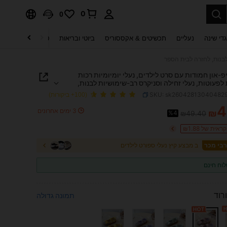
0
0
די שינה
נעליים
תכשיטים & אקססוריס
ביוטי ובריאות
טקסטיל לבית
ט
 לבנות, לחזרה לבית הספר
פ-און חמודות עם סרט לילדים, נעלי יומיומיות רכות
לפעוטות, נעלי זחילה וסניקרס רב-שימושיות לבנות,
בית הספר
SKU: sk26042813040482
(100+ ביקורות)
4
3 ימים אחרונים
₪
%4
₪49.40
PRICE AND AVAILABIL
ית של ₪1.88
ב מבצע קיץ נעלי ספורט לילדים
וח חינם
ורוד
תמונה גדולה