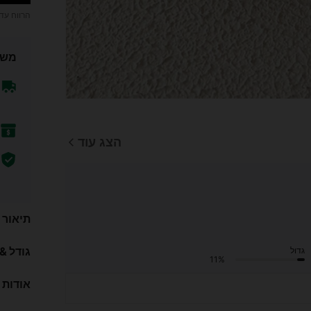
הרווח עד
משל
הצג עוד
תיאור
גודל &
גדול
11%
אודות 