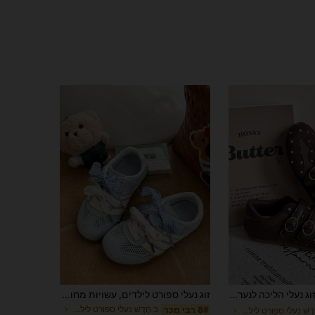
זוג נעלי הליכה לנערות עם גב נמוך, נשימות וחמודות, נעלי אימון עם סוליה רכה נגד החלקה בסגנון נסיכה, סניקרס רב-שימושיים אופנתיים לחוץ, בסגנון בריטי, מתאימים לאביב, קיץ, סתיו, לביגוד ספורט לקמפוס
זוג נעלי ספורט לילדים, עשויות מחומר גמיש ורך, עמידות ועמידות לשחיקה. עיצוב פאץ'וורק בחלק העליון מעניק להן סגנון רחוב יומיומי
ב חָדָשׁ נעלי ספורט לילדים
8# רבי מכר
ב חָדָשׁ נעלי ספורט לילדים