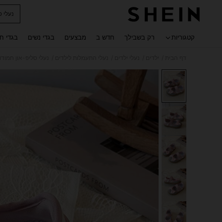
נעלי 
 navigate search
קטגוריות
רק בשבילך
חדש ב
מבצעים
בגדי נשים
בגדי ח
/
/
/
/
דף הבית
ילדים
נעלי ילדים
נעלי התעמלות לילדים
נעלי סליפ-און חמודו