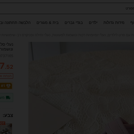
ספורט
Use up and down arrow keys to חיפוש אחרון and לחפש ולמצוא. Press Enter to select.
וף
מידות גדולות
ילדים
בגדי גברים
בית & מגורים
הלבשה תחתונה ובג
ת עם סרט לילדים, נעלי יומיומיות רכות ונושמות לפעוטות, נעלי זחילה וסניקרס רב-שימושיות
נעלי סלי
ונושמות 
לחזרה ל
9737165
7
.52
ITY
הנחה אקרא
#1 רבי מכר
משל
צבע: