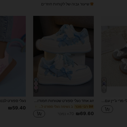
שיעור גבוה של לקוחות חוזרים
7
4
זוג נעלי מרי ג'יין עם סרטן סאטן לבנות, דגם אביב/סתיו 2026, סגנון קוריאני מתוק, סוליה רכה, סגירת וולקרו, הגנה על האצבעות, נעלי יומיום לתינוקות
זוג אחד נעלי ספורט שטוחות חמודות לבנות, אופנתיות עם קשת ותליון, PU, עם וו ולולאה, נגד החלקה, עמידות בפני שחיקה, מתאימות לכל עונות השנה
ב נשימה נעלי ספורט לילדים
9# רבי מכר
₪59.40
₪69.60
70+ נמכר