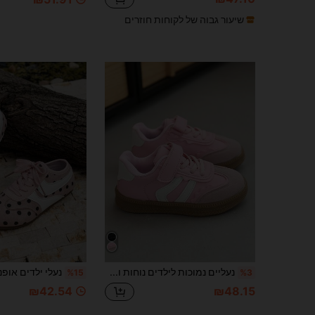
שיעור גבוה של לקוחות חוזרים
נעליים נמוכות לילדים נוחות ואופנתיות / נעלי ילדים לאביב וסתיו / סניקרס לילדים מגומי PU עם סוליה נגד החלקה
%15
%3
₪42.54
₪48.15