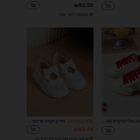
₪62.50
הוקמה לפני שנה
זוג נעלי סניקרס שטוחות מנעל עור PU מבריק עם דוגמת כוכבים, נושמות, נגד החלקה, נעלי ספורט לריצה ושימוש יומיומי בחוץ, נעלי בית ספר לכל העונות אביב קיץ סתיו חורף, למסיבות וחגים, לבנים ובנות
פפיון רקמה פרחוני נעלי התעמלות לילדים
%15
2 ימים אחרונים
₪43.44
שיעור גבוה של לקוחות חוזרים