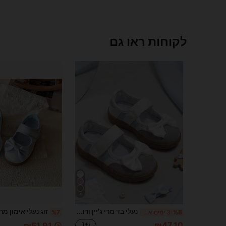
לקוחות ראו גם
4
נעלי בד מרי ג'יין ורודות עם סרט לילדות פעוטות, סוליה רכה עם תחתית גומי נגד החלקה, סגירת וולקרו, נעלי ספורט יומיומיות, מתאימות לגן ילדים
%8
3 ימים אחרונים
%7
₪47.10
₪51.91