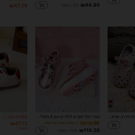
₪44.80
₪47.29
50+ נמכר
נעלי ילדים אופנתיות רב-שימושיות עם נקודות, נעלי ספורט נוחות עם סוליה רכה לבנות, נעלי יומיום חדשות לבנות 2026, נעלי ריצה לילדים גדולים, לפעילויות בית ספר
נעלי רולר סקייט לילדים עם 4 גלגלים, גלגלים נשלפים, נעלי רולר סקייט, נעליים אופנתיות קז'ואל עם וו ולולאה, לבנים ולבנות, ילדים וסטודנטים
%14
3 ימים אחרונים
₪47.13
ב סוליית גומי נגד החלקה נעלי ספורט לילדים
8# רבי מכר
משוער
₪110.20
100+ נמכר