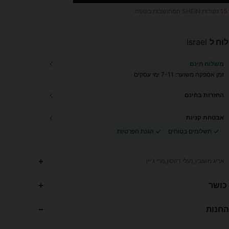
15
נקודות SHEIN המחושבות בקופה.
וח ל
Israel
משלוח חינם
זמן אספקה ​​משוער:
7-11 ימי עסקים
החזרות בחינם
אבטחת קניות
תשלומים בטוחים
הגנת הפרטיות
אריג משובץ,נעלי דקסון,מרי ג'יין
169
15
4.83
 כושר
החנות
169
15
4.83