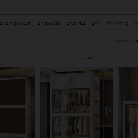
ת נשים
Use up and down arrow keys to חיפוש אחרון and לחפש ולמצוא. Press Enter to select.
וף
מידות גדולות
ילדים
בגדי גברים
בית & מגורים
הלבשה תחתונה ובג
רמילים לילדים
עוד