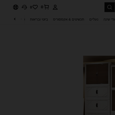
0
0
די שינה
נעליים
תכשיטים & אקססוריס
ביוטי ובריאות
טקסטיל לבית
ט