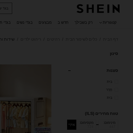
חולצו
 navigate search
קטגוריות
רק בשבילך
חדש ב
מבצעים
בגדי נשים
בגדי ח
דף הבית
כלים לשיפור הבית
רהיטים
ריהוט ילדים
שידות ות
/
/
/
/
סינון
סצנות
בית
חֶדֶר
בית
טווח מחירים (ILS)
מינימום:
מקסימום:
אוקיי