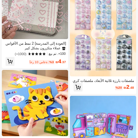
[العودة إلى المدرسة] 2 نمط من الأقواس
ذاتية اللصق باللون الوردي الكرتوني، ملص
عملاء متكررون بشكل كبير
قات زخرفية من الراينستون اللامع جداً عل
100+. تم بيع
(1000+)
ى شكل قلب وردي للأطفال، مناسبة لمك
4
ياج الوجه والبطاقات البريدية والبطاقات
.37
₪
%3
آخر 10 ساعة
والكتب وتزيين ألبوم الصور
ملصقات بارزة ثلاثية الأبعاد، ملصقات كري
ستال حلوى، ملصقات زخرفية لألعاب الأ
2
%20
₪
.48
طفال، هدايا مكافأة