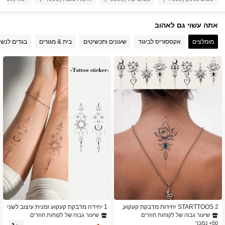
אתה עשוי גם לאהוב
36K עוקבים
4.92
מומלצים
אקססוריס לביגוד
שעונים ותכשיטים
בית & מגורים
בגדים לנשי
36K עוקבים
4.92
36K עוקבים
4.92
36K עוקבים
4.92
STARTTOOS 2 יחידות מדבקת קעקוע,
1 יחידה מדבקת קעקוע זמנית עיצוב לשני
מדבקות קעקוע חצי קבועות צמחים כחולי
המינים של שמש, ירח, כוכבים ואור, עמיד
שיעור גבוה של לקוחות חוזרים
שיעור גבוה של לקוחות חוזרים
ם עם עיצוב לוטוס פרחוני וסהר, ללא בוה
למים ועמיד לזיעה, חד פעמי
50+ נמכר