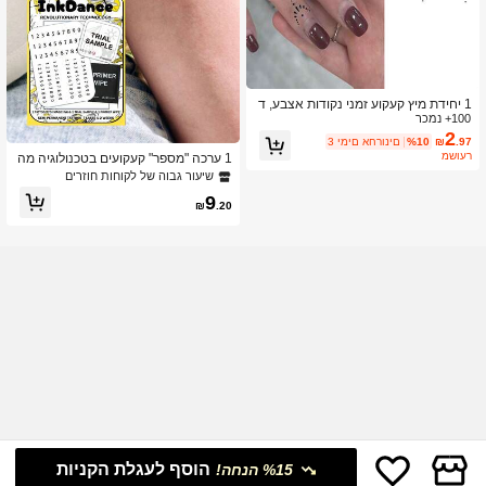
1 יחידת מיץ קעקוע זמני נקודות אצבע, ד
100+ נמכר
פוסי פרחים Verisimilitude אמנות גוף ע
מיד למים כחול הצג מדבקות קעקוע מזויפ
2
.97
₪
%10
3 ימים אחרונים
ות לא רפלקטיביות לאורך זמן 3-10 ימים
משוער
1 ערכה "מספר" קעקועים בטכנולוגיה מה
לגברים ולנשים
פכנית, קעקועים חצי-קבועים, קעקועים זמ
שיעור גבוה של לקוחות חוזרים
ניים, עמידים לאורך זמן, קעקועים מזויפי
9
ם, עמידים למים, מראה קעקוע אותנטי, ע
₪
.20
ל בסיס צמחי, InkDance, Ink Dance, מ
תנה X063
הוסף לעגלת הקניות
%15 הנחה!