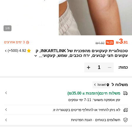
1/6
3
3 ימים אחרונים
₪
.91
%15
₪4.60
טכנולוגיית קעקועים מהפכנית של INKARTLINK, ק
)
500+
(
4.92
עקועים חצי קבועים, ירח כוכבים, שמש, קעקועי
ם ריאליסטיים, קעקועים אטרקטיביים, קעקועי
ם זמניים, עמיד למים, מראה קעקוע אותנטי, קעקועי
כמות:
ם בעיצוב נישה, קעקועים מיץ, קעקועים צמחיים
משלוח ל
Israel
משלוח חינם(הזמנות ≥ ₪35.00)
זמן אספקה ​​משוער:
7-11 ימי עסקים
לא ניתן להחזיר או להחליף פריטים בקטגוריה זו.
תשלומים בטוחים · הגנת הפרטיות