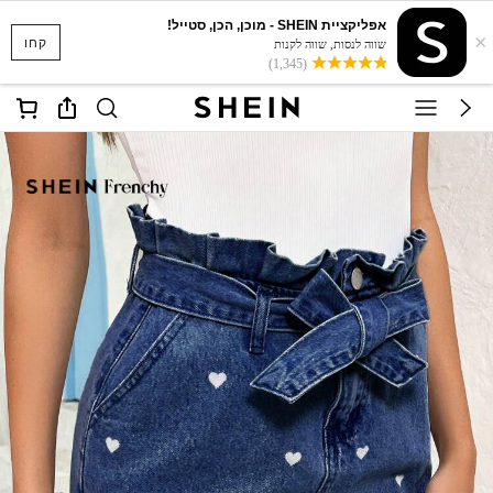
אפליקציית SHEIN - מוכן, הכן, סטייל!
×
קחו
שווה לנסות, שווה לקנות
(1,345)