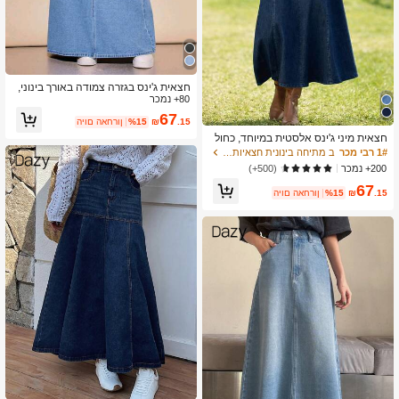
חצאית ג'ינס בגזרה צמודה באורך בינוני,
80+ נמכר
לא נמתחת, עם עיטור שסע במכפלת וכיס
ים, חצאית ג'ינס באורך בינוני, קז'ואלית ל
67
.15
₪
%15
היום האחרון
אביב, קיץ, סתיו וחורף
חצאית מיני ג'ינס אלסטית במיוחד, כחול
עמוק שטוף, אביב קז'ואל
1# רבי מכר
ב מתיחה בינונית חצאיות ג 'ינס לנשים
200+ נמכר
(500+)
67
.15
₪
%15
היום האחרון