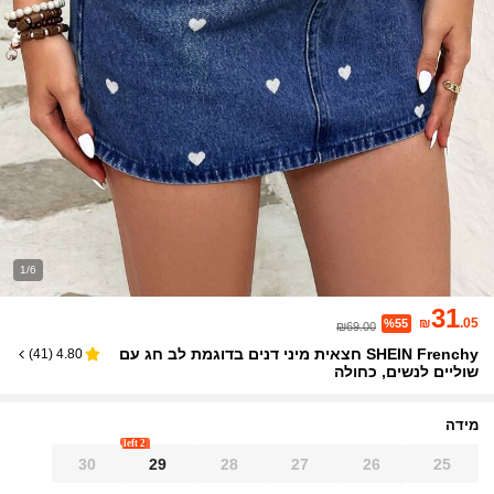
1/6
31
₪
.05
%55
₪69.00
SHEIN Frenchy חצאית מיני דנים בדוגמת לב חג עם
)
41
(
4.80
שוליים לנשים, כחולה
מידה
2 left
30
29
28
27
26
25