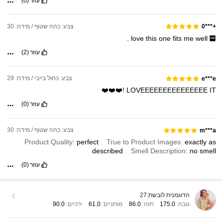
עוזר
(0)
צבע: כהה שטוף / מידה: 30
+***0
.
love
this
one
fits
me
well
עוזר
(2)
צבע: כחול בייבי / מידה: 29
e***e
!❤️❤️❤️
LOVEEEEEEEEEEEEEEE
IT
עוזר
(0)
צבע: כהה שטוף / מידה: 30
m***a
Product Quality:
perfect
True to Product Images:
exactly
as
described
Smell Description:
no
smell
עוזר
(0)
הדוגמנית לובשת:
27
גובה:
175.0
חזה:
86.0
מותניים:
61.0
ירכיים:
90.0