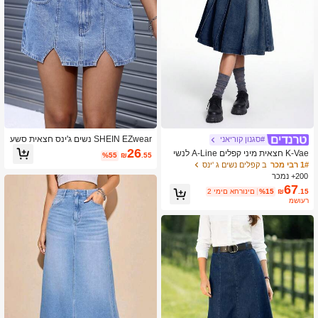
876K עוקבים
4.91
876K עוקבים
4.91
876K עוקבים
4.91
SHEIN EZwear נשים ג'ינס חצאית סשע
#סגנון קוריאני
876K עוקבים
קפלים עם כיסים
4.91
26
K-Vae חצאית מיני קפלים A-Line לנשי
%55
₪
.55
ם, כחולה
1# רבי מכר
ב קפלים נשים ג 'ינס
200+ נמכר
67
.15
₪
%15
2 ימים אחרונים
משוער