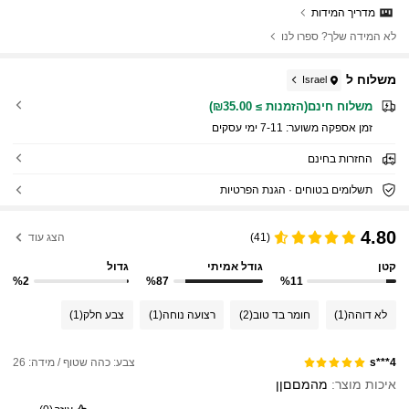
מדריך המידות
לא המידה שלך? ספרו לנו
משלוח ל
Israel
משלוח חינם(הזמנות ≥ ₪35.00)
זמן אספקה ​​משוער:
7-11 ימי עסקים
החזרות בחינם
תשלומים בטוחים · הגנת הפרטיות
4.80
(41)
הצג עוד
קטן
גודל אמיתי
גדול
%2
%87
%11
לא דוהה
(1)
חומר בד טוב
(2)
רצועה נוחה
(1)
צבע חלק
(1)
צבע: כהה שטוף / מידה: 26
s***4
איכות מוצר:
מהמםםןן