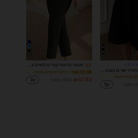
13
מכנסי נסיעות קצרים לנשים עם מותניים צמודים וגזרה צרה, בד סרוג, עם רוכסן וכיסים, אלסטיות בינונית, שחור
מיומיים
%3
DAZY מכנסי ברמודה ישרים בצבע אחיד לנשים, קז'ואל ואלגנטי, אביב/קיץ
ב חתוך מכנסיים יומיומיים
3# רבי מכר
חְצָן מכנסי נשים
₪37.83
500+ נמכר
כר