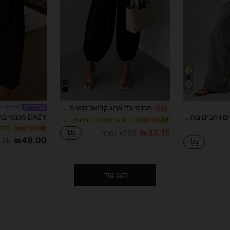
28
מכנסי בד ארוג קז'ואל לנשים עם כיסים, נוחים לנסיעות וללבוש יומיומי, מתאים לקיץ, אביב וסתיו שחור
#בגדים יו
%15
Avenya מכנסיים רחבים בגזרה נמוכה עם פסים באורך הרצפה וקשירה כפולה במותן
ב חתוך מכנסיים יומיומיים
2# רבי מכר
ב לַ
1# רבי מכר
₪33.15
500+ נמכר
₪49.00
1.5k+ נמ
הצג עור