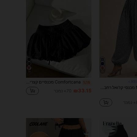
14
11
Comfortcana מכנסיים קצרים שחורים עם הדפס נקודות, נשים, קיץ 2026
NY
%15
NYA SZN מכנסי קז'ואל רחבים עם הדפס משובץ וקשירה מלפנים לנשים
₪33.15
70+ נמכר
ר