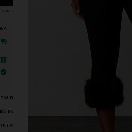
הרווח עד
משל
תיאור
גודל &
אודות 