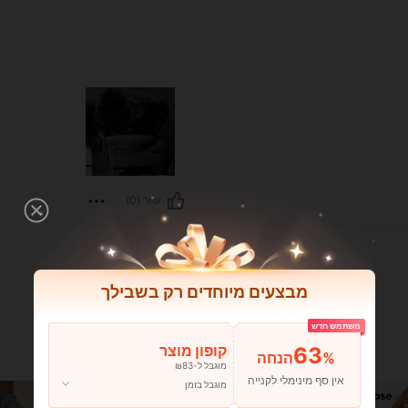
עוזר (0)
מבצעים מיוחדים רק בשבילך
משתמש חדש
63
קופון מוצר
%הנחה
מוגבל ל-₪83
אין סף מינימלי לקנייה
מוגבל בזמן