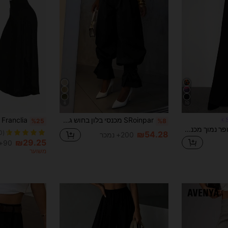
6
10
SRoinpar מכנסי בלון בחוש גבוה לנשים, מכנסיים רחבים באורך קרסול עם קפלים אלגנטיים ושוליים מקרישים, מחטבים, אופנת אביב/קיץ שחור, יוקרה שקטה
%25
%8
SHEIN ICON Y2K סופר נמוך מכנסיים סקסיים מתלקחים עם מותניים ניגודיות
(1000+)
₪54.28
200+ נמכר
₪29.25
90+ נמכר
משוער