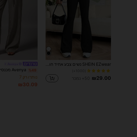
SHEIN EZwear נשים צבע אחיד חופף בצורת V מכנסיים מתרחבים גבוהים
Avenya
%49
(1000+)
נותרו רק 7
₪29.00
50+ נמכר
₪30.09