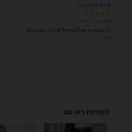
18 Jun,2026
6***9
צבע: שחור, מידה: L
צבע:
שחור
מידה:
L
ทรงสวยมาก ผ้าดี ใส่สวยเกินคาด ชอบมาก
תרגם
לקוחות ראו גם