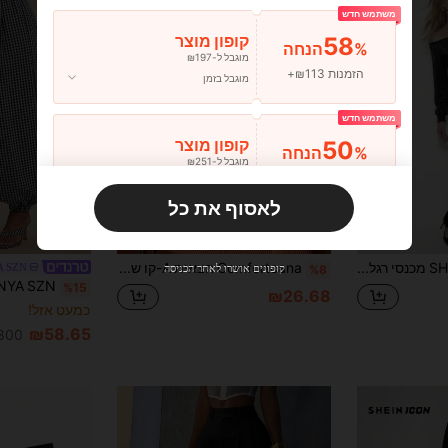
משתמש חדש
58
קופון מוצר
%הנחה
מוגבל ל-₪197
הזמנות ₪113+
מוגבל בזמן
משתמש חדש
50
קופון מוצר
%הנחה
מוגבל ל-₪251
הזמנות ₪356+
מוגבל בזמן
לאסוף את כל
משתמש חדש
21
33
קופון מוצר
%הנחה
מוגבל ל-₪270
SHEIN ChicEase מכנסי רגל רחבים בצבע טלאים קז'ואל לנשים, רב-תכליתיים ללבוש יומיומי
Comfortcana חצאית A-קו שחורה עם הדפס נקודות לנשים
A SZN
קופונים אושרו לאחר הכניסה
%8
הזמנות ₪486+
מוגבל בזמן
%15
₪26.68
כמעט אזל!
משתמש חדש
₪58.65
800+ נמכ
31
קופון מוצר
%הנחה
מוגבל ל-₪539
הזמנות ₪745+
מוגבל בזמן