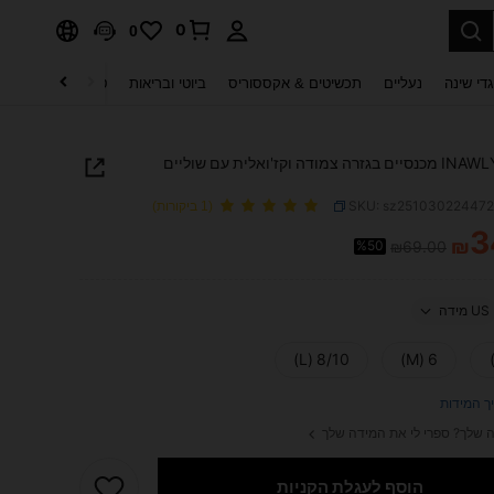
0
0
די שינה
נעליים
תכשיטים & אקססוריס
ביוטי ובריאות
טקסטיל לבית
ט
INAWLY Solva מכנסיים בגזרה צמודה וקז'ואלית עם שוליים
SKU: sz25103022447
(1 ביקורות)
3
₪
%50
₪69.00
PRICE AND AVAILABIL
US מידה
8/10 (L)
6 (M)
ך המידות
 שלך? ספרי לי את המידה שלך
הוסף לעגלת הקניות