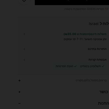
11
נקודות SHEIN המחושבות בקופה.
וח ל
Israel
משלוח חינם(הזמנות ≥ ₪35.00)
זמן אספקה ​​משוער:
7-11 ימי עסקים
החזרות בחינם
אבטחת קניות
תשלומים בטוחים
הגנת הפרטיות
סְרִיגִים,מפוצל,כלום,סקורט
74K
1.3K
4.86
 כושר
החנות
74K
1.3K
4.86