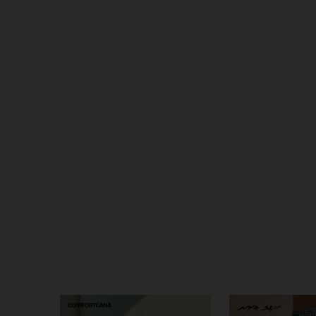
74K
1.3K
4.86