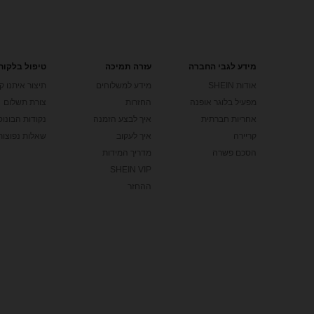
מידע לגבי החברה
עזרה תמיכה
טיפול בלקוח
אודות SHEIN
מידע למשלוחים
תיצור איתנו ק
מפעיל בלוגר אופנה
החזרות
צורת תשלום
אחריות חברתית
איך לבצע הזמנה
נקודות הבונוס של
קריירה
איך לעקוב
שאלות נפוצות
הסכם פשרה
מדריך המידות
SHEIN VIP
ההחזר