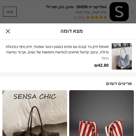
אפליקציית SHEIN - מוכן, הכן, סטייל!
×
קחו
שווה לנסות, שווה לקנות
(1,345)
מצא דומה
Hevel תיק בד קנבס עם פסים בסגנון וינטג' אופנתי, תיק כתף בקיבולת
גדולה, עיצוב קז'ואל מתאים לנסיעות וחופשות של נשים, אביזר נסיעות
חיוני לנשים
כחול
₪42.80
פריטים דומים