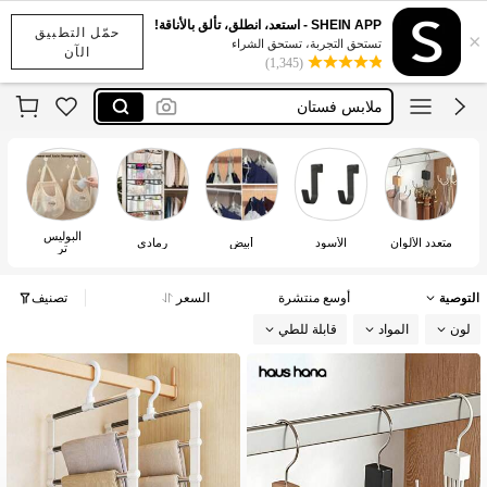
洋服収納
SHEIN APP - استعد، انطلق، تألق بالأناقة!
حمّل التطبيق
×
علاقي بلوزه
تستحق التجربة، تستحق الشراء
الآن
(1,345)
ملابس فستان
バッグ収納
ハンガー収納
洋服収納
علاقي بلوزه
البوليس
فو
متعدد الألوان
الأسود
أبيض
رمادي
تر
التوصية
أوسع منتشرة
السعر
تصنيف
لون
المواد
قابلة للطي