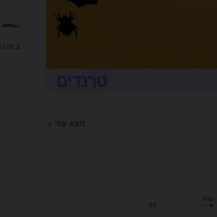
12K רכישה חוזרת
הצג עוד
גדול
5%