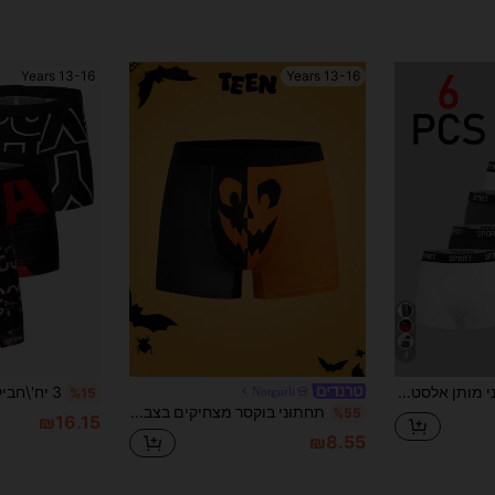
13-16 Years
13-16 Years
4
6 יחידות תחתוני מותן אלסטי מכתב נוח לנער נוער פשוט
Notgurli
%15
תחתוני בוקסר מצחיקים בצבעי ליל כל הקדושים עם טלאים צבעוניים, עיצוב דלעת ושטן, נוחים לבני נוער וגברים צעירים
%55
₪16.15
₪8.55