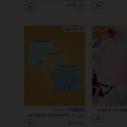
₪45.08
משוער
13-16 Years
תחתוני בוקסר ורודים עם הדפס רוח רפאים של ליל כל הקדושים בצבע ניגוד מצחיק וחמוד בסגנון רחוב לבני נוער
Notgurli
3 יחידות/חבילה תחתוני בוקסר נוחים עם הדפס בננה לבני נוער
%45
₪15.95