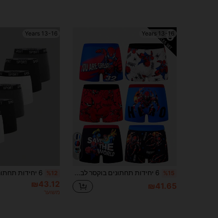
13-16 Years
13-16 Years
7
6 יחידות תחתונים בוקסר לבנים צעירים, רב-צבעים, רב-דפוסים, אנימה וגיבורי-על, נוחים
%12
%15
₪43.12
₪41.65
משוער