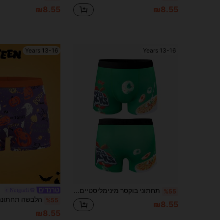
₪8.55
₪8.55
13-16 Years
13-16 Years
תחתוני בוקסר מינימליסטיים צבעוניים רגילים לבני נוער, לבוש יומיומי
Notgurli
%55
%55
₪8.55
₪8.55