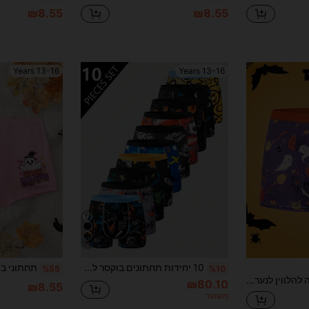
₪8.55
₪8.55
13-16 Years
13-16 Years
8
10 יחידות תחתונים בוקסר לבני נוער, שחור רטרו רחוב, חיוניות קיץ, גרפיקה של משחק כדורגל קונסולת משחקים וחלל, רך ונוח, סט הלבשה תחתונה כמתנה לנער
%55
%10
הלבשה תחתונה להלווין לנערים, בוקסר סגול לנערים עם הדפס דלעת, פנים של רוח רפאים, קורי עכביש & עטלף, תחתונים שובביים חמודים וכיפיים למסיבת חג ומפגש
₪80.10
₪8.55
משוער