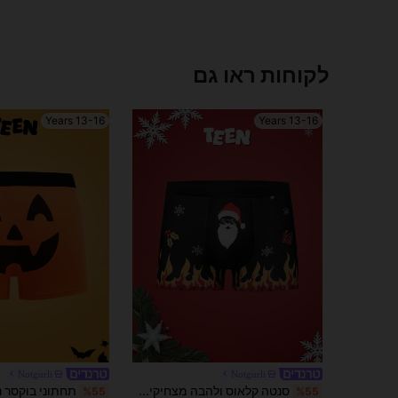
לקוחות ראו גם
13-16 Years
13-16 Years
Notgurli
Notgurli
סנטה קלאוס ולהבה מצחיקים, מוזרים, וינטג' אמריקאי, תחתוני בוקסר נוחים לחג המולד לבני נוער
%55
%55