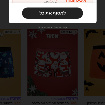
%הנחה
מוגבל ל-₪251
הזמנות ₪356+
מוגבל בזמן
לאסוף את כל
משתמש חדש
33
קופון מוצר
%הנחה
מוגבל ל-₪270
קופונים אושרו לאחר הכניסה
הזמנות ₪486+
מוגבל בזמן
13-16 Years
13-16 Years
משתמש חדש
31
קופון מוצר
%הנחה
מוגבל ל-₪539
הזמנות ₪745+
מוגבל בזמן
tgurli
Notgurli
תחתוני בוקסר נוחים ומצחיקים עם דלעת ושטן בצבעי ליל כל הקדושים לבני נוער
תחתונים חמודים עם הדפס סנטה קלאוס לנערים מתבגרים, בד רך וידידותי לעור, מתנה לחג, לחג המולד
%55
%55