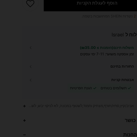
הוסף לעגלת הקניות
2
נקודות SHEIN המחושבות בקופה.
וח ל
Israel
משלוח חינם(הזמנות ≥ ₪35.00)
זמן אספקה ​​משוער:
7-11 ימי עסקים
החזרות בחינם
אבטחת קניות
תשלומים בטוחים
הגנת הפרטיות
אביב/קיץ,סתיו/חורף,מצחיק וחמוד,לשטוף במכונה, לא לניקוי יבש, לשטוף עם חומר ניקוי רך
 כושר
החנות
18K
880
4.85