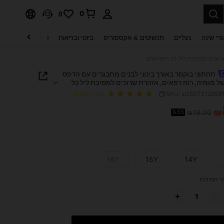
0
0
די שינה
נעליים
תכשיטים & אקססוריס
ביוטי ובריאות
טקסטיל לבית
ט
רוכים למסיבת ליל כל הקדושים
תחתוני בוקסר באורך בינוני לבנים מתבגרים עם הדפס
ל מומיה, רוח רפאים, אזהרת שרוכים למסיבת ליל כל
ם
SKU: si2507312859
(19 ביקורות)
₪
%55
₪19.00
PRICE AND AVAILABIL
16Y
15Y
14Y
ך המידות