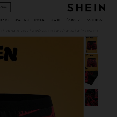
שמלות
 navigate search
קטגוריות
רק בשבילך
חדש ב
מבצעים
בגדי נשים
בגדי ח
/
/
/
/
/
דף הבית
ילדים
בגדים לנערים
תחתונים לנערים
טנקים של בני נוער
תח