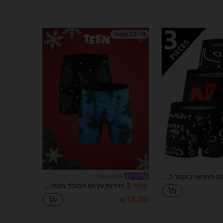
13-16 Years
3 יח'\חבילה תחתוני בוקסר לבני נוער עם מותניים נמוכים
Notgurli
2 יחידות עץ חג המולד מצחיק ייחודי בצבע ניגוד, תחתונים נוחים לבני נוער
%55
₪13.05