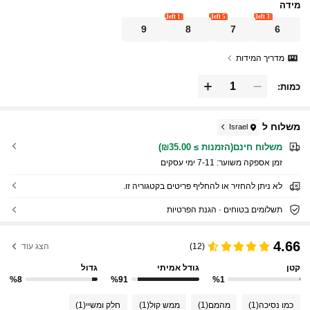
מידה
1 left
5 left
3 left
9
8
7
6
מדריך המידות
כמות:
משלוח ל
Israel
משלוח חינם(הזמנות ≥ ₪35.00)
זמן אספקה ​​משוער:
7-11 ימי עסקים
לא ניתן להחזיר או להחליף פריטים בקטגוריה זו.
תשלומים בטוחים · הגנת הפרטיות
4.66
(12)
הצג עוד
קטן
גודל אמיתי
גדול
%8
%91
%1
כמו נסיכה
(1)
מהמם
(1)
ממש קול
(1)
חלק ומשיי
(1)