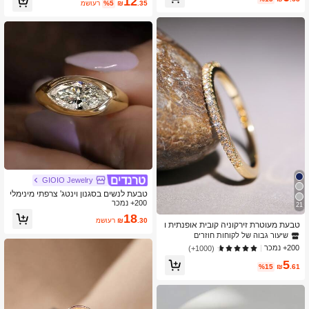
12
עת הבטחה מינימליסטית לאירוסין ולשימ
.35
₪
%5
משוער
שיעור גבוה של לקוחות חוזרים
וש יומיומי, תכשיטים היפואלרגניים מתנה
עבורה
GIOIO Jewelry
טבעת לנשים בסגנון וינטג' צרפתי מינימלי
200+ נמכר
סטי מצופה זהב 18 קראט עם זירקוניה -
21
תכשיטי בוהמיה
18
.30
₪
משוער
טבעת מעוטרת זירקוניה קובית אופנתית ו
אלגנטית
שיעור גבוה של לקוחות חוזרים
200+ נמכר
(1000+)
5
%15
₪
.61