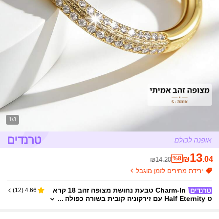
1/3
13
%8
₪
.04
₪14.20
ירידת מחירים לזמן מוגבל
Charm-In טבעת נחושת מצופה זהב 18 קרא
)
12
(
4.66
ט Half Eternity עם זירקוניה קובית בשורה כפולה
| טבעת מינימליסטית הניתנת לערום לחתונה, איר
וסין וללבוש יומיומי