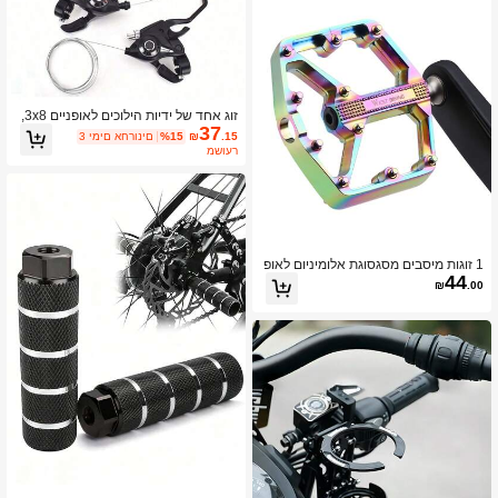
זוג אחד של ידיות הילוכים לאופניים 3x8,
37
עם ידית הילוכים 24 הילוכים, מחוון הילוכי
.15
₪
%15
3 ימים אחרונים
ם וכבל V-Brake, מתאים לאופני הרים, או
משוער
פני נוסעים וחלקי אופניים
1 זוגות מיסבים מסגסוגת אלומיניום לאופ
44
ניים WEST BIKING דוושות פלטפורמה
₪
.00
משומנות, ציוד לרכיבה על אופני הרים