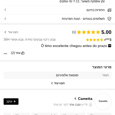
זמן אספקה ​​משוער:
7-11 ימי עסקים
החזרות בחינם
תשלומים בטוחים · הגנת הפרטיות
5.00
(1)
הצג עוד
צבע: ריבוי צבעים / מידה: צבע אחורי 36H
r***3
Ó
timo
excelente
chegou
antes
do
prazo
עוזר
(2)
פרטי המוצר
18 עוקבים
4.88
חומר:
סגסוגת אלומיניום
18 עוקבים
4.88
הצג עוד
18 עוקבים
4.88
18 עוקבים
4.88
Cametta
18 עוקבים
4.88
עוקב
p***6
עקבו אחר
לפני יום אחד
18 עוקבים
4.88