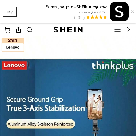
אפליקציית SHEIN - מוכן, הכן, סטייל!
×
קחו
שווה לנסות, שווה לקנות
(1,345)