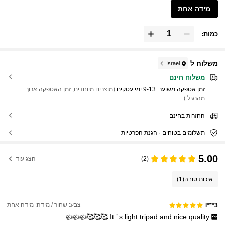
מידה אחת
כמות:
משלוח ל
Israel
משלוח חינם
זמן אספקה ​​משוער:
9-13 ימי עסקים
(מוצרים מיוחדים, זמן האספקה ארוך
מהרגיל.)
החזרות בחינם
תשלומים בטוחים · הגנת הפרטיות
5.00
(2)
הצג עוד
איכות טובה
(1)
צבע: שחור / מידה: מידה אחת
l***3
🥰🥰🥰👍👍👍
It
’
s
light
tripad
and
nice
quality