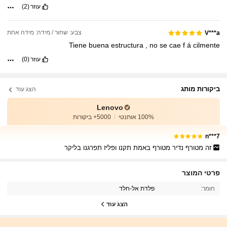
עוזר
(2)
צבע: שחור / מידה: מידה אחת
V***a
Tiene
buena
estructura
,
no
se
cae
f
á
cilmente
עוזר
(0)
ביקורות מותג
הצג עוד
Lenovo
100% אותנטי
5000+ ביקורות
7***n
זה מטורף נדיר מטורף באמת תקנו ופליז תפרגנו בליקר
פרטי המוצר
חומר:
פלדת אל-חלד
הצג עוד