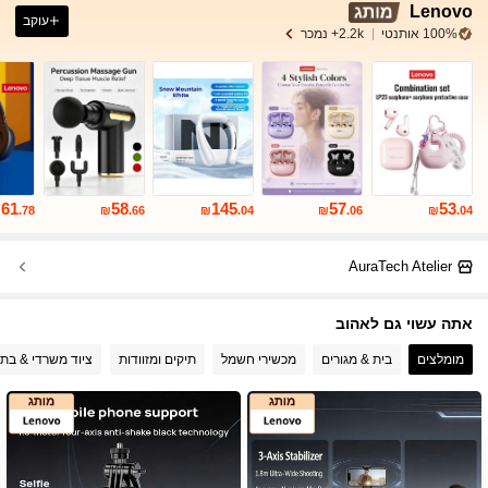
Lenovo
עוקב
100% אותנטי
2.2k+ נמכר
61
58
145
57
53
₪
.78
₪
.66
₪
.04
₪
.06
₪
.04
AuraTech Atelier
אתה עשוי גם לאהוב
מומלצים
בית & מגורים
מכשירי חשמל
תיקים ומזוודות
ציוד משרדי & בתי