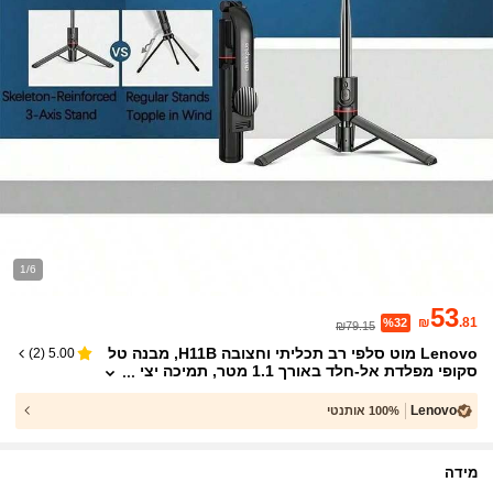
1/6
53
₪
.81
%32
₪79.15
Lenovo מוט סלפי רב תכליתי וחצובה H11B, מבנה טל
)
2
(
5.00
סקופי מפלדת אל-חלד באורך 1.1 מטר, תמיכה יצי
בה לטלפונים ניידים, קל משקל ומתקפל לניידות קל
ה, תואם לדגמים שונים
Lenovo
100% אותנטי
מידה