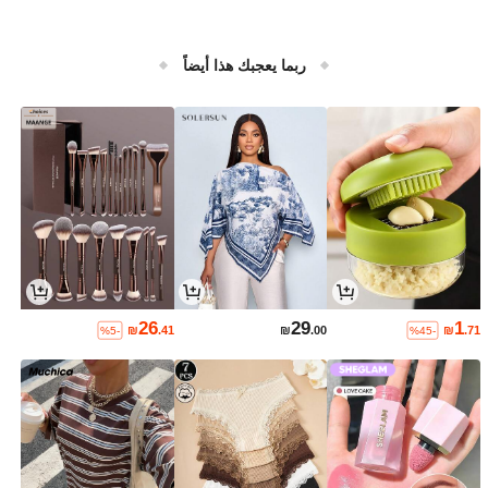
ربما يعجبك هذا أيضاً
26
29
1
₪
.41
₪
.00
₪
.71
%5-
%45-