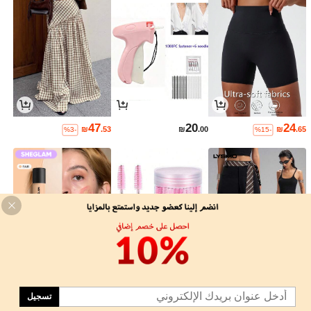
47
20
24
₪
.53
₪
.00
₪
.65
%3-
%15-
27
2
70
₪
.20
₪
.52
₪
.31
%32-
%10-
%11-
تسجيل