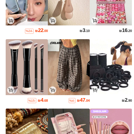
22
3
16
₪
.00
₪
.10
₪
.20
%24-
4
47
2
₪
.68
₪
.04
₪
.90
%15-
%4-