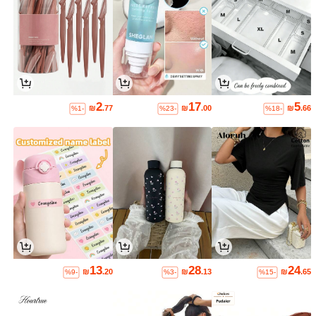
2
17
5
₪
.77
₪
.00
₪
.66
%1-
%23-
%18-
13
28
24
₪
.20
₪
.13
₪
.65
%9-
%3-
%15-