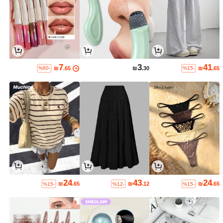
7
3
41
₪
.65
₪
.30
₪
.65
%60-
%15-
24
43
24
₪
.65
₪
.12
₪
.65
%15-
%12-
%15-