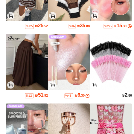
25
35
15
₪
.52
₪
.88
₪
.30
%12-
%8-
%27-
51
6
2
₪
.92
₪
.30
₪
.80
%12-
%43-