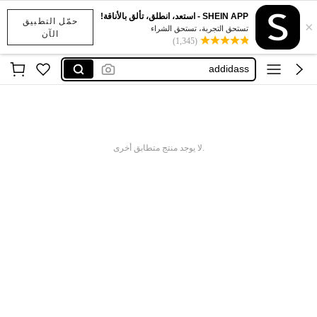
SHEIN APP - استعد، انطلق، تألق بالأناقة!
حمّل التطبيق
×
نايك احذيه
تستحق التجربة، تستحق الشراء
الآن
(1,345)
granola
addidass
نايك
اديداس رجال
نايك احذيه
.لا يوجد منتج متطابق أخرى
granola