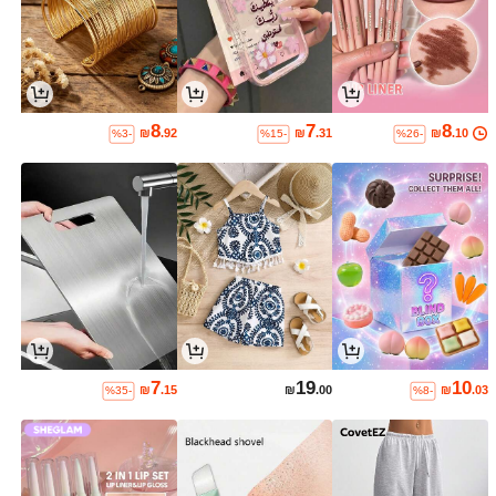
8
7
8
₪
.92
₪
.31
₪
.10
%3-
%15-
%26-
7
19
10
₪
.15
₪
.00
₪
.03
%35-
%8-