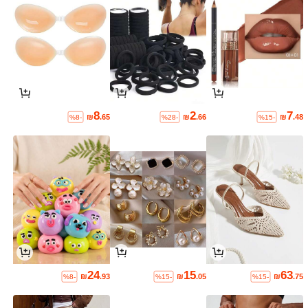
8
2
7
₪
.65
₪
.66
₪
.48
%8-
%28-
%15-
24
15
63
₪
.93
₪
.05
₪
.75
%8-
%15-
%15-