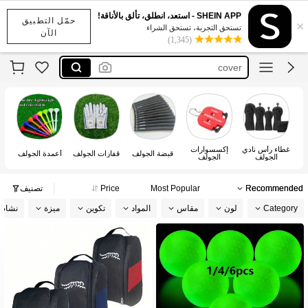
ゴルフティー
SHEIN APP - استعد، انطلق، تألق بالأناقة!
حمّل التطبيق
×
ゴルフバッグ
تستحق التجربة، تستحق الشراء
الآن
(1,345)
cover
golf
ゴルフ ヘッドカバー
ゴルフティー
ゴルフバッグ
غطاء رأس نادي
إكسسوارات
قبضة الجولف
قفازات الجولف
أعمدة الجولف
ك
الجولف
الجولف
Recommended
Most Popular
Price
تصنيف
Category
لون
مقاس
المواد
تكوين
ميزة
نشاط