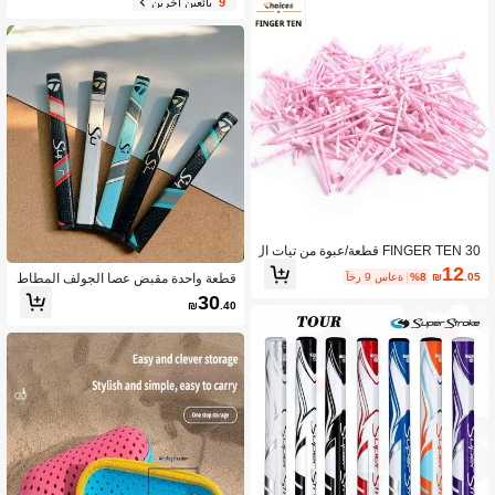
9
بائعين آخرين
لشمس، 6 أضلاع + طلاء مطاطي أسود س
ميك للحماية من الشمس، ضرورية للسف
ر، مثالية للاستخدام الخارجي والسفر وح
ماية الشمس في الصيف، مقاومة للرياح و
الماء
FINGER TEN 30 قطعة/عبوة من تيات ال
جولف الخشبية المتينة، بطول 3 1/4 بوص
12
.05
₪
%8
آخر 9 ساعة
قطعة واحدة مقبض عصا الجولف المطاط
ة/2 3/4 بوصة، من البامبو، بطول 70 مم/8
ي PU العالمي
3 مم، باللون الوردي والبنفسجي والرماد
30
₪
.40
ي