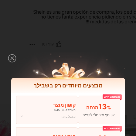
Shein es una gran opción de compra, los pedid
no tienes tanta experiencia pidiendo en sh
medidas de las prenda
עוזר (0)
מבצעים מיוחדים רק בשבילך
משתמש חדש
13
קופון מוצר
%הנחה
מוגבל ל-₪45.37
אין סף מינימלי לקנייה
מוגבל בזמן
משתמש חדש