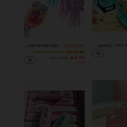
1 יחידה - [Squishy] גבינת קרחון שקופה ענקית חדשה, צעצוע למיעוץ Island Ruirui - גבינת קרחון, צעצוע להפגת מתח לאצבעות בגבינה שקופה רב-צבעונית, צעצוע למיעוץ עם החזרה איטית
צעצוע סקווישי נצנצים בצורת מדוזה להפגת מתחים: צדפה שקופה ומבריקה ללחיצה בקצות האצבעות, צעצוע חושי קיץ אוקיינוסי חמוד להפגת מתחים, מתאים למבוגרים ולאספני צעצועי קצות אצבעות כמתנה ליום האם
%10
3 ימים אחרונים
ב סַסגוֹנִיוּת צעצועים להפגת מתחים
4# רבי מכר
₪4.50
600+ נמכר
משוער