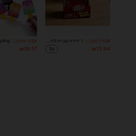
1 יחידה קוביית לחיצה מגעית מותג סודה מורשה Nee Doh Nice Cube, ג'לי שקוף מנצנץ עם נצנצים להפגת מתחים, צעצוע יד, אריזת קופסת חלון, מתנה לחובבי משקאות ומבוגרים להפגת מתחים, קישוט שולחן אספני
%18
3 ימים אחרונים
%5
3 ימים אחרונים
₪19.57
₪13.94