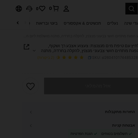
0
0
די שינה
נעליים
תכשיטים & אקססוריס
ביוטי ובריאות
טקסטיל לבית
ט
צעצוע לחיץ עם טיפת מים מנצנצת: צעצוע אצבע רך ושקוף, צעצוע הפגת מתחים חושי צבעוני מנצנץ, להקלה בחרדה, מתנה מושלמת ליום האם לאספני צעצועי פידג'ט ולמבוגרים.
חיץ עם טיפת מים מנצנצת: צעצוע אצבע רך ושקוף,
פגת מתחים חושי צבעוני מנצנץ, להקלה בחרדה, מתנה
ליום האם לאספני צעצועי פידג'ט ולמבוגרים.
SKU: sl26041017448532
(2 ביקורות)
PRICE AND AVAILABIL
 מוצר זה אזל
אזל מהמלאי
החזרות מתקבלות
אבטחת קניות
תשלומים בטוחים
הגנת הפרטיות