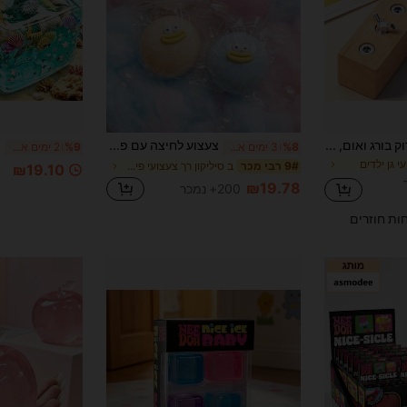
לוח עץ לילדים עם פירוק בורג ואום, צעצוע חינוכי לאימון קואורדינציה עין-יד
צעצוע לחיצה עם פנים מחייכות חמודות, כדור אצבעות רך חושי לילדים, משחק חושי, מתנה למסיבה, מתנת יום הולדת, הקלה על לחץ וחרדה לילדים, צעצוע עמיד לידיים ולאצבעות, כדור אלסטי מצויר, מתאים לבנים ובנות
%8
3 ימים אחרונים
%9
2 ימים אחרונים
י גן ילדים
ב סיליקון רך צעצועי פידג'ט לילדים
9# רבי מכר
₪19.10
₪19.78
200+ נמכר
חות חוזרים