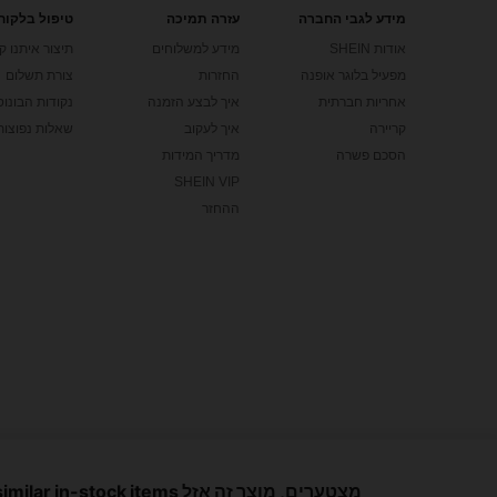
מידע לגבי החברה
עזרה תמיכה
טיפול בלקוח
אודות SHEIN
מידע למשלוחים
תיצור איתנו ק
מפעיל בלוגר אופנה
החזרות
צורת תשלום
אחריות חברתית
איך לבצע הזמנה
נקודות הבונוס של
קריירה
איך לעקוב
שאלות נפוצות
הסכם פשרה
מדריך המידות
SHEIN VIP
ההחזר
©2009-2026 כל הזכויות שמורותSHEIN
מרכז פרטיות
מדיניות הפרטיות ועוגיות
תנאים & תקנות
כללי ה-IP של Marketplace
מצטערים, מוצר זה אזל Show similar in-stock items