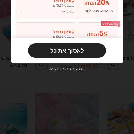
20
קופון מוצר
%הנחה
מוגבל ל-₪45.37
אין סף מינימלי לקנייה
מוגבל בזמן
משתמש חדש
5
קופון מוצר
%הנחה
מוגבל ל-₪85.62
הזמנות ₪133.19+
מוגבל בזמן
לאסוף את כל
משתמש חדש
Takara Tomy 1 יחידה קוביית קרח שקופה נעימה, צעצוע לחיצה רך, קוביית ג'לי שקופה להפגת מתחים, צעצוע חושי נייד לילדים, בני נוער ומבוגרים, מתאים לבנים ובנות כמתנה ליום הולדת, חג ומסיבה, להפגת מתח ולהבאת הנאה לזמן הפנאי היומי (סגנון אקראי)
1 יחידה צעצוע ג'ל רך שקוף בצינור ללחיצה, ממולא בג'ל מאלטוז, מרקם ג'לי, צעצוע יד להפגת מתחים בצורת צינור שקוף רך, מתנה למסיבה ופריט נובלטי למשרד, לא למאכל, לא משחת שיניים, צעצוע לחיצה של משחת שיניים, צעצוע ג'ל רך שקוף, ג'ל רך, צעצוע ג'ל רך
%8
3 ימים אחרונים
10
קופון מוצר
%הנחה
₪14.10
₪19.87
100+ נמכר
מוגבל ל-₪85.62
קופונים אושרו לאחר הכניסה
הזמנות ₪285.4+
מוגבל בזמן
משתמש חדש
15
קופון מוצר
%הנחה
מוגבל ל-₪85.62
הזמנות ₪380.53+
מוגבל בזמן