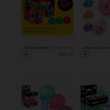
1 יחידה סקווישי ארנב צבעוני עם נצנצים, צעצוע ג'לי רך ללחיצה להפגת מתח, צעצוע חושי להפגת חרדה בצורת ארנב חמוד, מתאים לבית הספר למשרד לבית ולנסיעות, לילדים לבני נוער ולמבוגרים, מתנה למסיבת יום הולדת לפסחא ללו'האלווין ולחג המולד
asmodee 1 סט (6 יחידות) כדורי לחיצה רכים מסוג NeeDoh מ-TPR בצורת ריבוע, צעצועי חושים, להפגת חרדה, צעצועי לחיצה ומתיחה מהנים, להפגת לחץ, מתנות למסיבה
%5
3 ימים אחרונים
₪21.38