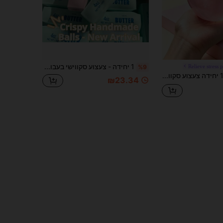
1 יחידה - צעצוע סקווישי בעבודת יד בצורת חטיף חמאה פריך, צעצוע פידג'ט ללחיצה ASMR, כדור לחיצה בצורת חטיף גבינה תותי מנטה, צעצוע להפגת לחץ ודכמיסיה לילדים ומבוגרים
Relieve stress 
%9
1 יחידה צעצוע סקווישי תפוח ורוד שקוף ריאליסטי, ניתן ללחיצה ולקפיצה, שקט להפגת חרדה, כדור ללחיצה ביד, נייד להפגת מתח חושי, מרגיע ומשפר את מצב הרוח היומי, מתנה מושלמת לחגים
₪23.34