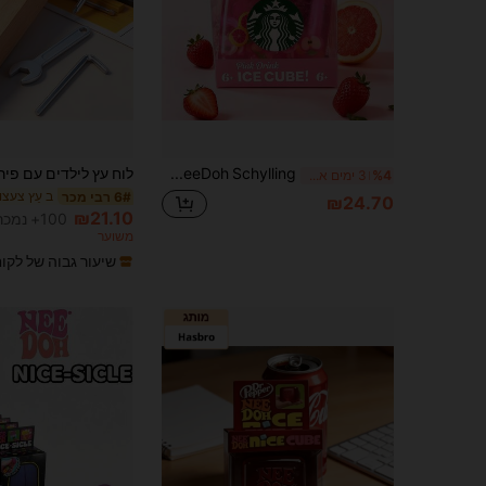
asmodee NeeDoh Schylling כדור לחיצה להפגת לחץ 1 יחידה, צעצוע חושי בצורת פרי מהבהב, כדור מתיחה ולחיצה, להפגת לחץ וחרדה, מתנה למסיבה, סגנון וצבע אקראיים (האריזה עשויה להשתנות עקב עדכונים תכופים מהיצרן, סגנון הקופסה אקראי)
%4
3 ימים אחרונים
ב עֵץ צעצוע
6# רבי מכר
₪24.70
₪21.10
100+ נמכר
משוער
שיעור גבוה של לקו