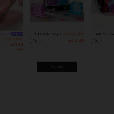
asmodee NeeDoh Schylling צעצוע לחיצה גלידה/ארטיק - צעצוע חושי להפגת מתחים עם צבעי מעבר וביטויים שונים; עשוי מחומר TPR רך ונמתח עם תחושת מגע איטית (צבעים וסגנונות נשלחים באופן אקראי).
Takara Tomy 1 סט צעצוע להפגת מתח שקוף בצורת קוביית קרח סקווישי, ג'לי שקוף בצורת קוביית קרח עם אפשרויות צבעי מאקרון רב-צבעוניים, מעטפת ג'לי שקופה עם ליבה פנימית נוזלית עדינה, רך וחלק עם החזרה כשלוחצים, משחרר רגישות וחרדה באמצעות לחיצה ועיסוי, צעצוע פופולרי להפגת מתח, עיצוב שולחני בסגנון מתוק וקול של Ins, קובייה מיני קומפקטית וניידת, בגודל כיס ללא נטל
partner
%15
2 ימים אחרונים
%25
3 ימים אחרונים
₪14.45
₪11.18
משוער
הצג עור