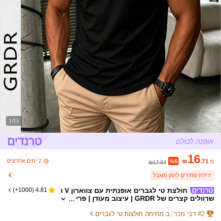
1/11
16
2 ימים אחרונים
₪
.71
מ
%5
₪17.64
ירידת מחירים לזמן מוגבל
חולצת טי לגברים אופנתית עם צווארון V ו
)
1000+
(
4.81
שרוולים קצרים של GRDR | עיצוב מעודן | פרי
ט חובה לקיץ | קל להתאמה | הציגו את הסטיי
2
#
רבי מכר
ב מתיחה חולצות טי לגברים
ל שלכם