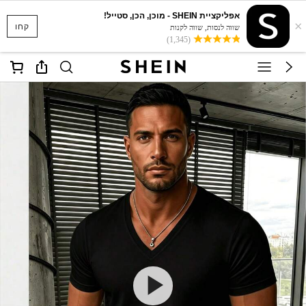
אפליקציית SHEIN - מוכן, הכן, סטייל!
×
קחו
שווה לנסות, שווה לקנות
(1,345)