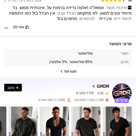
צבע: כחול נייבי / מידה: L
l***m
איכות מוצר:
אמאל'ה
חולצה
נדירה
ברמות
על,
איכותית
ממש.
בד
מיוחד
ונעים
למגע.
לא
מתקמט
הבדל צבע:
אין
הבדל
בול
כמו
התמונה
תיאור ריח:
אין
ריח
לְהַתְאִים:
מתאים
בול
עוזר
(0)
פרטי המוצר
חומר:
פוליאסטר
173K עוקבים
4.80
הרכב:
95% פוליאסטר, 5% אלסטיין
הצג עוד
173K עוקבים
4.80
GRDR
עוקב
173K עוקבים
4.80
1.4M נמכרו לאחרונה
220K רכישה חוזרת
173K עוקבים
4.80
173K עוקבים
4.80