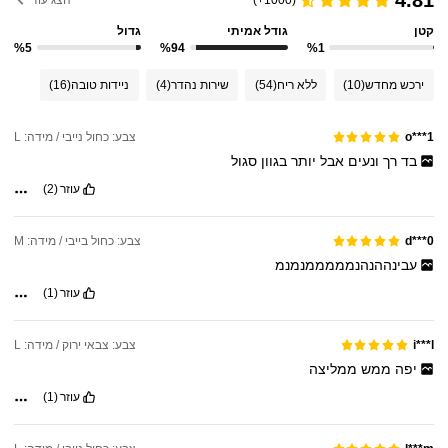
קטן
גודל אמיתי
גדול
%5
%94
%1
ירכש מחדש
(10)
ללא ריח
(54)
שירות נהדר
(4)
ניידות טובה
(16)
צבע: כחול נייבי / מידה: L
o***1
בד
רך
ונעים
אבל
יותר
בגוון
סגול
עוזר
(2)
צבע: כחול בייבי / מידה: M
d***0
עבינההנהנמממממנמנמ
עוזר
(1)
צבע: צבאי ירוק / מידה: L
i***l
יפה
ממש
ממליצה
עוזר
(1)