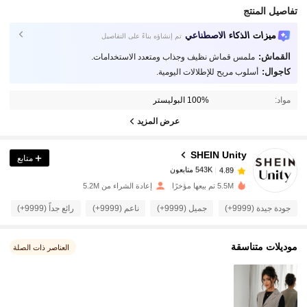
تفاصيل المنتج
ميزات الذكاء الاصطناعي
تم إنشاؤه بناءً على التفاصيل
القماش:
ملمس قماش نظيف وجذاب ومتعدد الاستخدامات.
كاجوال:
أسلوب مريح للإطلالات اليومية.
543K متابعون
4.89
مواد:
100% البوليستر
عرض المزيد
543K متابعون
4.89
SHEIN Unity
متابع
543K متابعون
4.89
5.5M تم بيعها مؤخرًا
إعادة الشراء من 5.2M
جودة جيدة (9999+)
جميل (9999+)
ناعم (9999+)
رائع جداً (9999+)
543K متابعون
4.89
موديلات متناسقة
العناصر ذات الصلة
543K متابعون
4.89
543K متابعون
4.89