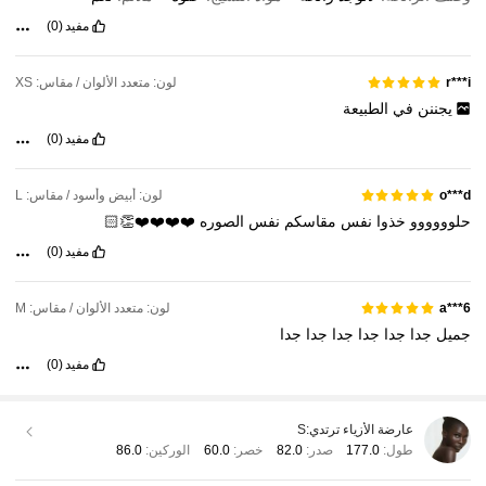
مفيد
(0)
لون: متعدد الألوان / مقاس: XS
r***i
يجننن
في
الطبيعة
مفيد
(0)
لون: أبيض وأسود / مقاس: L
o***d
حلوووووو
خذوا
نفس
مقاسكم
نفس
الصوره
❤️❤️❤️❤️👏🏻
مفيد
(0)
لون: متعدد الألوان / مقاس: M
a***6
جميل
جدا
جدا
جدا
جدا
جدا
جدا
مفيد
(0)
عارضة الأزياء ترتدي:
S
طول:
177.0
صدر:
82.0
خصر:
60.0
الوركين:
86.0