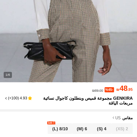
1/6
48
₪
.95
%45-
₪89.00
GENKIRA مجموعة قميص وبنطلون كاجوال نسائية
)
100+
(
4.93
مربعات الياقة
مقاس
US
7 left
(L)
8/10
(M)
6
(S)
4
(XS)
2