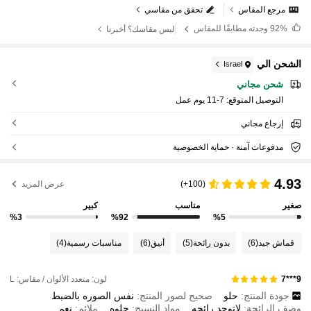
مرجع المقاس
تحقق من مقاسي
92%
وجدته مطابقًا للمقاس
ليس مقاسك؟ أخبرنا
الشحن الي
Israel
شحن مجاني
التوصيل المتوقع:
7-11 يوم عمل
إرجاع مجاني
مدفوعات آمنة · حماية الخصوصية
4.93
(100+)
عرض المزيد
صغير
مناسب
كبير
%3
%92
%5
قماش جيد
(6)
بدون رائحة
(5)
أنيق
(6)
مناسبات رسمية
(4)
لون: متعدد الألوان / مقاس: L
9***7
جودة المنتج:
حلو
صحيح لصور المنتج:
نفس
الصوره
بالضبط
وصف الرائحة:
لاتوجد
رائحه
مواد النسيج:
حلوه
ملائم:
نعم