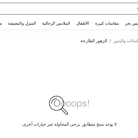
Glowmode Biker S
Use up and down arrow keys to البحث الأخير and البحث والعثور. Press Enter to select.
بس بحر
مقاسات كبيرة
الأطفال
الملابس الرجالية
المنزل والمعيشة
م
نباتات والبذور
الزهور الطازجة
/
لا يوجد منتج متطابق. يرجى المحاولة عبر خيارات أخرى.