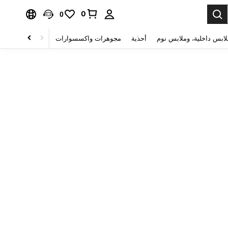
0
0
لابس داخلية، وملابس نوم
أحذية
مجوهرات واكسسوارات
الصحة & الجمال