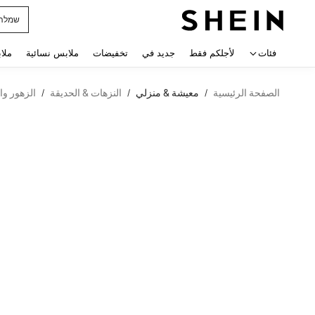
horts
 navigate search
فئات
لأجلكم فقط
جديد في
تخفيضات
ملابس نسائية
ملا
الصفحة الرئيسية
معيشة & منزلي
النزهات & الحديقة
الزهور وال
/
/
/