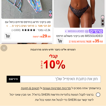
סט ביקיני חדש בהדפס פרחים כחול עם
קישוט פפיון, בגד ים אלגנטי וסקסי לחופ
1# רבי מכר
ב פרחוני נשים ביקיני סטים
שת חוף, מסיבה ודייט בקיץ
2.2k+ נמכר
(1000+)
MISSGUIDED
29
MISSGUIDED סט ביקיני משולש הדפס
.00
₪
משוער
נמר דו-חלקי עם צווארון קולר וחלק תחתון
35
.52
₪
%15
2 ימים אחרונים
חצוף לחוף הים ולבריכה בקיץ
הירשם
בהרשמתך אתה מסכים ל
מדיניות הפרטיות ועוגיות
ול
תנאים & תקנות
.
ברצוני לקבל הצעות בלעדיות וחדשות SHEIN בדוא"ל. אני מבין שאני יכול
הוסף לעגלת הקניות
%47 הנחה!
ליצור קשר עם SHEIN כדי לבטל את המנוי בכל עת.