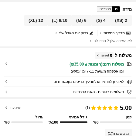
מידה
:
US
סטנדרטי
(XL)
12
(L)
8/10
(M)
6
(S)
4
(XS)
2
מדריך המידות
בדוק את הגודל שלי
לא המידה שלך? ספרו לנו
משלוח ל
Israel
משלוח חינם(הזמנות ≥ ₪35.00)
זמן אספקה ​​משוער:
7-11 ימי עסקים
לא ניתן להחזיר או להחליף פריטים בקטגוריה זו.
תשלומים בטוחים · הגנת הפרטיות
5.00
(1)
הצג עוד
קטן
גודל אמיתי
גדול
%0
%100
%0
מרגיש גדול
(1)