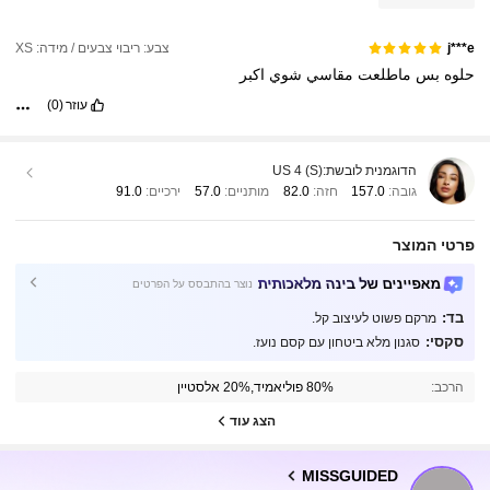
צבע: ריבוי צבעים / מידה: XS
j***e
حلوه
بس
ماطلعت
مقاسي
شوي
اكبر
עוזר
(0)
הדוגמנית לובשת:
US 4 (S)
גובה:
157.0
חזה:
82.0
מותניים:
57.0
ירכיים:
91.0
פרטי המוצר
מאפיינים של בינה מלאכותית
נוצר בהתבסס על הפרטים
בד:
מרקם פשוט לעיצוב קל.
3M עוקבים
סקסי:
4.88
סגנון מלא ביטחון עם קסם נועז.
הרכב:
80% פוליאמיד,20% אלסטיין
3M עוקבים
4.88
הצג עוד
MISSGUIDED
3M עוקבים
4.88