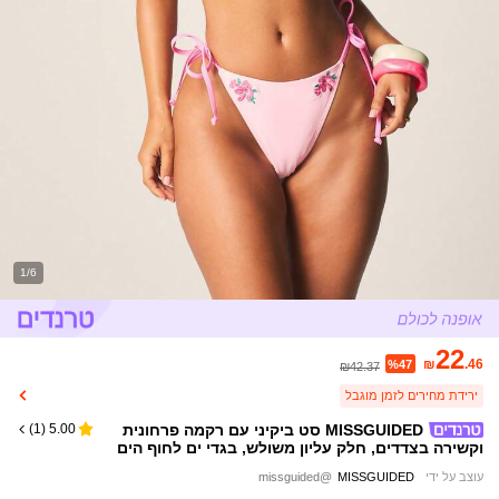
1/6
22
₪
.46
%47
₪42.37
ירידת מחירים לזמן מוגבל
MISSGUIDED סט ביקיני עם רקמה פרחונית
)
1
(
5.00
וקשירה בצדדים, חלק עליון משולש, בגדי ים לחוף הים
עוצב על ידי
MISSGUIDED
@missguided