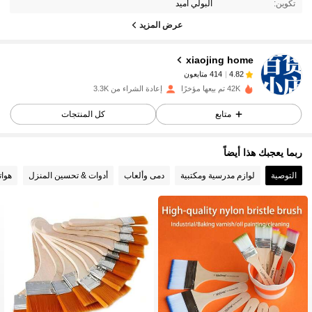
تكوين:
البولي أميد
414 متابعون
4.82
عرض المزيد
xiaojing home
414 متابعون
4.82
נ***ם
تم دفع
منذ 1 يوم
42K تم بيعها مؤخرًا
إعادة الشراء من 3.3K
414 متابعون
4.82
متابع
كل المنتجات
ربما يعجبك هذا أيضاً
414 متابعون
4.82
التوصية
لوازم مدرسية ومكتبية
دمى وألعاب
أدوات & تحسين المنزل
هوات
414 متابعون
4.82
414 متابعون
4.82
414 متابعون
4.82