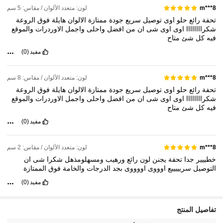
لون: متعدد الألوان / مقاس: 5 سم
m***8
تحفة
رائع
حلو
اوى
توصيل
سريع
جودة
ممتازة
الالوان
هايلة
فوق
الروعة
شكراااااااا
اوى
اوى
شى
ان
من
افضل
واحلى
واجمل
الاوردرات
والموقع
فيه
كل
شئ
متاح
مفيد
(0)
لون: متعدد الألوان / مقاس: 8 سم
m***8
تحفة
رائع
حلو
اوى
توصيل
سريع
جودة
ممتازة
الالوان
هايلة
فوق
الروعة
شكراااااااا
اوى
اوى
شى
ان
من
افضل
واحلى
واجمل
الاوردرات
والموقع
فيه
كل
شئ
متاح
مفيد
(0)
لون: متعدد الألوان / مقاس: 2 سم
m***8
خطييير
جدا
تحفة
يجنن
لون
رائع
ورهيب
ومسهلومذهل
شكرا
شى
ان
التوصيل
سريييييع
اوووى
اووووى
بجد
الدرجات
والخامة
فوق
الممتازة
مفيد
(0)
414 متابعون
4.82
تفاصيل المنتج