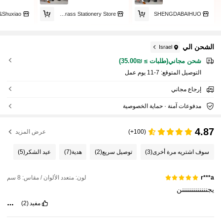
Shuxiao
Little Flower and Little Grass Stationery Store
SHENGDABAIHUO
الشحن الي
Israel
شحن مجاني(طلبات ≥ ₪35.00)
التوصيل المتوقع:
7-11 يوم عمل
إرجاع مجاني
مدفوعات آمنة · حماية الخصوصية
4.87
(100+)
عرض المزيد
سوف اشتريه مرة أخرى
(3)
توصيل سريع
(2)
هدية
(7)
عيد الشكر
(5)
لون: متعدد الألوان / مقاس: 8 سم
r***a
يجنننننننننننننن
مفيد
(2)