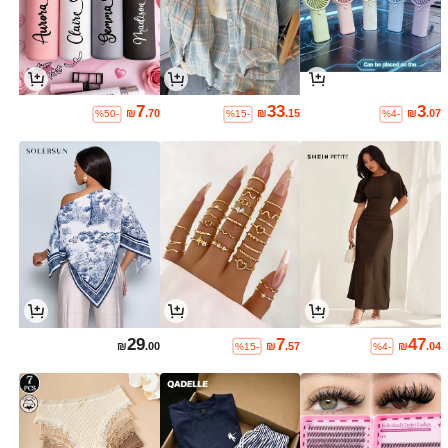
7
33
3
₪
.70
₪
.15
₪
.07
%50-
%15-
%4-
29
7
47
₪
.00
₪
.57
₪
.04
%15-
%4-