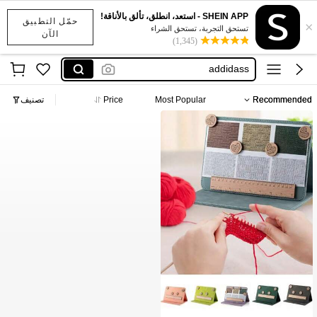
SHEIN APP - استعد، انطلق، تألق بالأناقة!
حمّل التطبيق
×
تستحق التجربة، تستحق الشراء
الآن
(1,345)
x sports
addidass
نايك
Recommended
Most Popular
Price
تصنيف
اديداس رجال
نايك احذيه
x sports
addidass