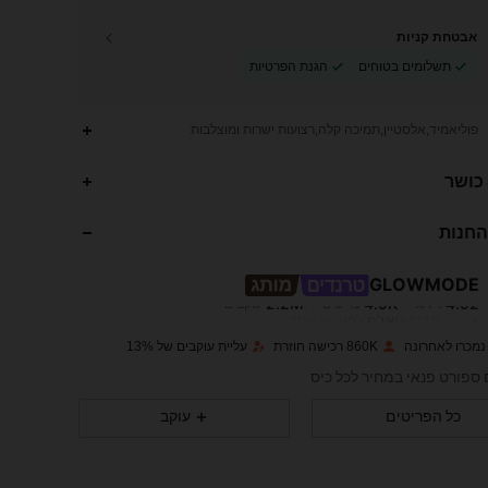
אבטחת קניות
תשלומים בטוחים
הגנת הפרטיות
פוליאמיד,אלסטיין,תמיכה קלה,רצועות ישרות ומוצלבות
2.2M
4.9K
4.92
 כושר
החנות
2.2M
4.9K
4.92
GLOWMODE
2.2M
4.9K
4.92
דירוג
פריטים
עוקבים
k***6
שילם
לפני יום אחד
860K רכישה חוזרת
עליית עוקבים של 13%
2.2M
4.9K
4.92
 ספורט פנאי במחיר לכל כיס
כל הפריטים
עוקב
2.2M
4.9K
4.92