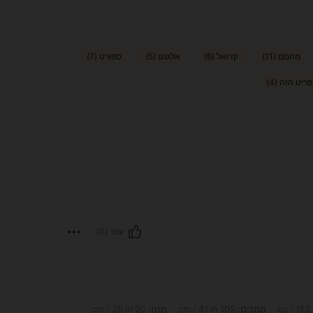
מהמם (11)
קז'ואל (6)
אלגנט (5)
ספורט (7)
יט הזה (4)
עוזר (0)
מָתנַיִם:
105 cm / 41 in
חָזֶה:
90 cm / 35 in