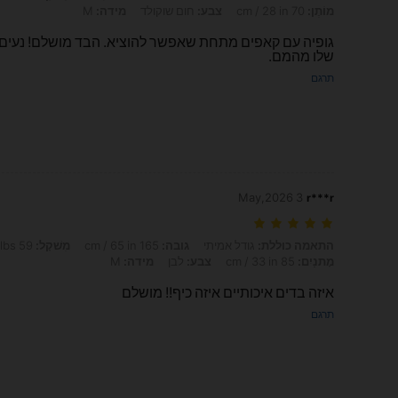
מוֹתֶן:
70 cm / 28 in
צבע:
חום שוקולד
מידה:
M
גופיה עם קאפים מתחת שאפשר להוציא. הבד מושלם! נעים
שלו מהמם.
תרגם
3 May,2026
r***r
התאמה כוללת: גודל אמיתי, גובה: 165 cm / 65 in, מִשׁקָל: 59 kg / 130 lbs, חָזֶה: 83 cm / 33 in, מוֹתֶן: 69 cm / 27 in, מָתנַיִם: 85 cm / 33 in, צבע: לבן, מידה: M
התאמה כוללת:
גודל אמיתי
גובה:
165 cm / 65 in
מִשׁקָל:
59 kg / 130 lbs
מָתנַיִם:
85 cm / 33 in
צבע:
לבן
מידה:
M
איזה בדים איכותיים איזה כיף!! מושלם
תרגם