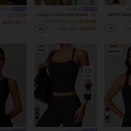
MODE
aralina
GLOWMODE FeatherFit™ שגרתי עגול צוואר גב Racerback Tank Light תמיכת השפעה נמוכה יוגה סטודיו חדר כושר קיץ יומי
Aralina חולצת אימונים עם צווארון V לנשים, Leisurewear Active
%4
%20
3 ימים אחרונים
ב מַעֲרֶכֶת חולצות ספורט לנשים
5# רבי מכר
₪63.20
0
₪27.84
200+ נמכר
4
11
KERT
YEFECY