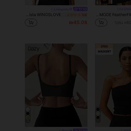
Loungeista
GLOW
GLOWMODE FeatherFit™ רצועת גב נמתח תמיכה קלה נמוך יוגה סטודיו
Loungeista WINGSLOVE חזיית ספורט לנשים לעצימות גבוהה, ללא תיל, ללא ריפוד, כיסוי מלא, מידה גדולה, רצועות רחבות וגב U, נשימה לריצה, אימון בחדר כושר, לקיץ
%8
3 ימים אחרונים
₪45.08
6+ נמכר
18
7
Dazy
MAS