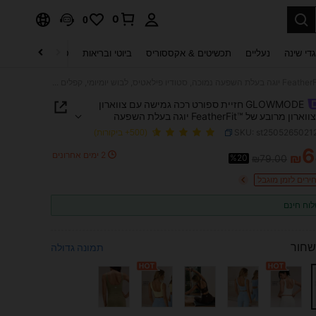
0
0
די שינה
נעליים
תכשיטים & אקססוריס
ביוטי ובריאות
טקסטיל לבית
ט
GLOWMODE חזיית ספורט רכה גמישה עם צווארון מרובע וצווארון מרובע של FeatherFit™‎ יוגה בעלת השפעה נמוכה, סטודיו פילאטיס, לבוש יומיומי, קפלים נשלפים
GLOWMODE חזיית ספורט רכה גמישה עם צווארון
מרובע וצווארון מרובע של FeatherFit™‎ יוגה בעלת השפעה
טודיו פילאטיס, לבוש יומיומי, קפלים נשלפים
SKU: st2505265021
(500+ ביקורות)
6
2 ימים אחרונים
₪
%20
₪79.00
PRICE AND AVAILABIL
ירים לזמן מוגבל
וח חינם
שחור
תמונה גדולה