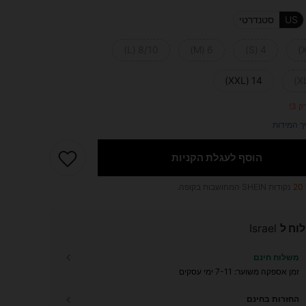
US
סטנדרטי
8/10 (L)
6 (M)
4 (S)
14 (XXL)
 3!
ך המידות
הוסף לעגלת הקניות
20
נקודות SHEIN המחושבות בקופה.
וח ל
Israel
משלוח חינם
זמן אספקה ​​משוער:
7-11 ימי עסקים
החזרות בחינם