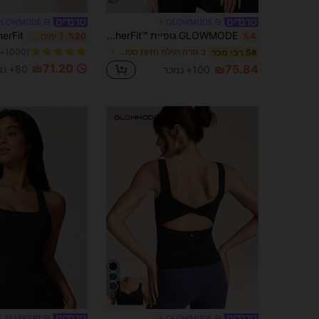
GLOWMODE
GLOWMODE
GLOWMODE גופיית FeatherFit™‎ באורך מלא לבית השחי, צווארון מרובע, באורך הירך, יוגה במאמץ נמוך, סטודיו לפילאטיס, יומי, כוסות נשלפות
%4
%20
3 ימים אחרונים
ב גזרה רגילה חזיות ספורט לנשים
(1000+)
5# רבי מכר
₪71.20
₪75.84
80+ נמכר
100+ נמכר
5
MASKERT
GLOWMODE