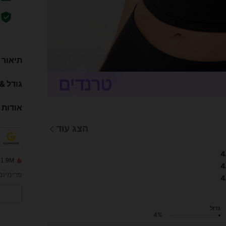
תיאור
גודל &
אודות 
הצג עוד
4
1.9M נמכרו לאחרונה
4
פרימיום
4
גדול
4%