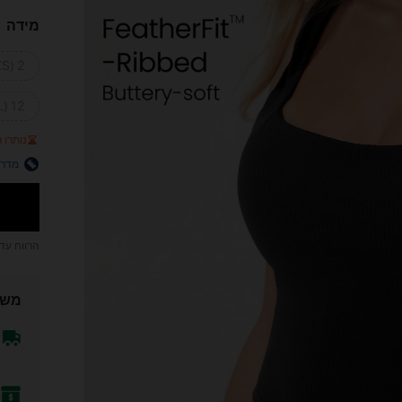
מידה
2 (XS)
12 (XL)
נותרו רק
מדרי
הרווח עד
משל