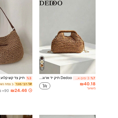
16
Dedoo תיק יד ארוג אופנתי אחד, עיצוב מינימליסטי חדש לאביב/קיץ, מתאים לחופשה, טיולים, חוף ים, תיק צד עם כתף, רב-תכליתי לחופשה, קניות עם חברים וכו'.
%7
3 ימים אחרונים
%3
₪40.18
ב צמה נשים sbody
1# רבי מכר
משוער
₪24.46
90+ נמכר