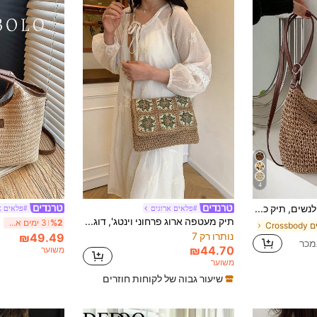
4
תיק צד קש קלוע לנשים, תיק כתף לחוף הים בקיץ, תיק טוט לבן קלוע
#פלאים ארוגים
#פלאים א
תיק מעטפה ארוג פרחוני וינטג', דוגמת פרחים ירוקה ולבנה בניגודיות, רצועת כתף מתכווננת מעור PU, תיק צד, נרתיק ארוג בעבודת יד מנייר דשא, תיק מרובע ארוג בסגנון כפרי רטרו, סגירת רוכסן עם בטנה, תיק בית שחי רב-תכליתי לטיולי אביב/קיץ, תיק נסיעות קטן לסטודנטים, תיק שליח יומיומי עדין
%2
3 ימים אחרונים
Cros
נותרו רק 7
₪49.49
₪44.70
משוער
משוער
שיעור גבוה של לקוחות חוזרים