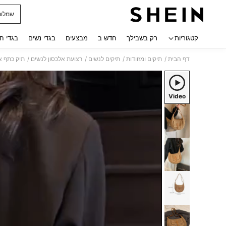
שמלות
 navigate search
קטגוריות
רק בשבילך
חדש ב
מבצעים
בגדי נשים
בגדי ח
/
/
/
/
דף הבית
תיקים ומזוודות
תיקים לנשים
רצועת אלכסון לנשים
תיק כתף ארוג אופנתי
Video