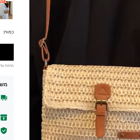
כמות:
הרווח עד
משל