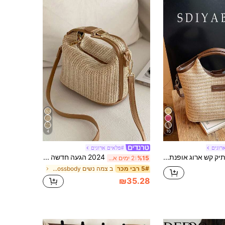
4
10
רוגים
#פלאים ארוגים
תיק קש ארוג אופנתי וינטג' עם קיבולת גדולה, תיק צד קש לחופשת חוף
2024 הגעה חדשה אופנה מזדמנת תיק כתף ארוג, תיק Crossbody, תיק, תיק יד ארוג
%15
2 ימים אחרונים
ב צמה נשים Crossbody
5# רבי מכר
₪35.28