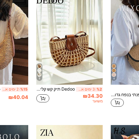
8
4
Dedoo תיק קש קליל ויומיומי בעיצוב חלול, מתנה ליום האם לאמא, קלוע, מתאים לבנות ולסטודנטיות, מתאים לאוניברסיטה, חוץ, נסיעות, בילויים, קניות, חיוני לחוף, מתאים לחגים וחופשות, תיק נצרים, תיק חוף קיצי בולט, תיק חוף קש קלוע לנשים לקיץ, תיק חוף נשים הכי חם, תיק חופשה עדכני (תמונות המוצר צריכות להצטלם בצבע, הבדלי צבע מסוימים הם נורמליים)
%2
3 ימים אחרונים
%15
2 ימים אחרונים
תיק קש סרוג רטרו אופנתי בנפח גדול, תיק כתף/אלכסון לחופשת חוף, פריט חיוני לחופשה
₪34.30
₪40.04
משוער