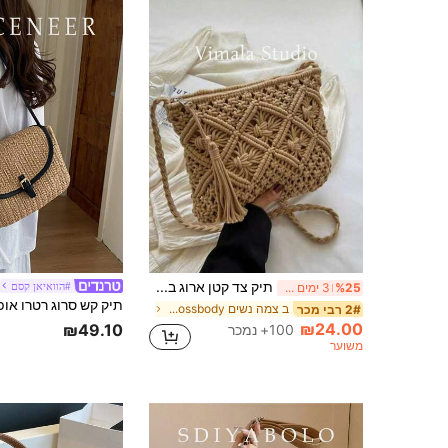
תיק צד קטן ארוג בעבודת יד, תיק כתף ארוג חדש, סגנון חוף רטרו נישה, תיק מעטפה מרובע רב-תכליתי, תיק צד אופנתי, תיק חופשה לחוף
#הוואיאן קסם
%25
3 ימים אחרונים
ב צמה נשים Crossbody
2# רבי מכר
₪24.00
₪49.10
100+ נמכר
משוער