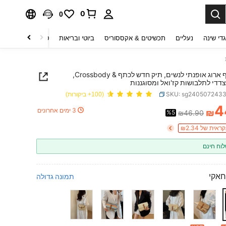
0
0
די שינה
נעליים
תכשיטים & אקססוריס
ביוטי ובריאות
טקסטיל לבית
ט
תיק כתף ארוג אופנתי לנשים, תיק חדש לכתף & Crossbody,
צדדי לתלבושות קז'ואל ומסוגננות
SKU: sg240507243
(100+ ביקורות)
4
3 ימים אחרונים
₪
%5
₪46.90
PRICE AND AVAILABIL
ית של ₪2.34
וח חינם
חאקי
תמונה גדולה