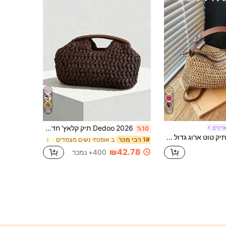
36
10
Dedoo 2026 תיק קלאץ' חדש מסיב טבעי, תיק חוף קיץ קלוע ידנית מעשב רפיה, תיק קש, בוהו שיק
רוגים
%10
תיק טוט ארוג גדול בקיבולת גבוהה בסגנון וינטג' אופנתי, תיק קש חוצה גוף לחופשת חוף, פריט חיוני לחופשה
ב אופנתי נשים מצמדים
1# רבי מכר
₪42.78
400+ נמכר