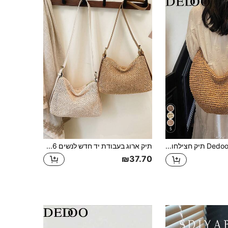
5
Dedoo תיק חצילחודש גדול בצורת U רפוי וקז'ואל מאופנה, קש קלוע, עדין ונינוח, קיבולת גדולה מאוד, עיצוב פאטצ'וורק עם רצועת כתף
תיק ארוג בעבודת יד חדש לנשים 2026, תיק קש פשוט וקליל לחופשת חוף, בסגנון יפני רב-תכליתי
₪37.70