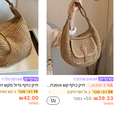
#פלאים ארוגים
#אתיקה קלה
תיק כתף קש אופנתי וינטג' עם קיבולת גדולה, תיק צד עם קש לחופשת חוף
%5
3 ימים אחרונים
ב קש נשים ossbody
1# רבי מכר
ב גל חוף תיקים
5# רבי מכר
₪42.00
₪39.33
50+ נמכר
משוער
משוער