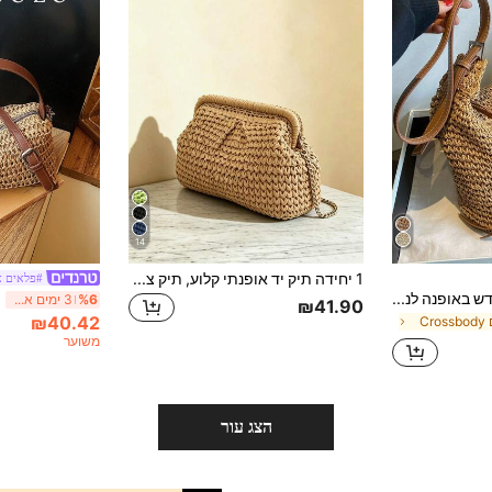
14
1 יחידה תיק יד אופנתי קלוע, תיק צד מינימליסטי חדש לאביב/קיץ לחופשה, נסיעות וחוף הים, תיק כתף פופולרי מתאים לחופשה, נסיעות, התאמה אופנתית, קניות עם חברים, חגים ומספר אירועים אחרים, תיק קלוע, תיק קש
#פלאים א
תיק כתף גדול מקש חדש באופנה לנשים, מינימליסטי בסגנון אירופאי ואמריקאי מתאים לחופשה, חוף, טיולים, קניות, דייט
%6
3 ימים אחרונים
₪41.90
₪40.42
Cr
משוער
הצג עור