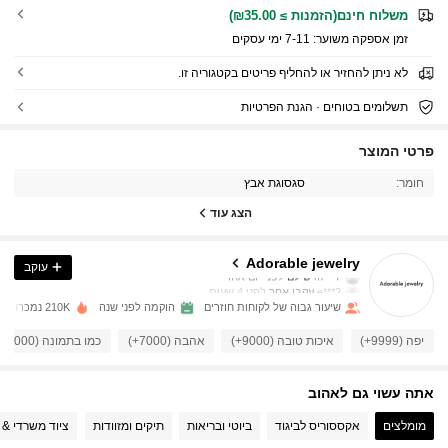
משלוח חינם(הזמנות ≥ ₪35.00)
זמן אספקה ​​משוער:
7-11 ימי עסקים
לא ניתן להחזיר או להחליף פריטים בקטגוריה זו.
תשלומים בטוחים · הגנת הפרטיות
8.5K עוקבים
4.91
פרטי המוצר
חומר:
סגסוגת אבץ
8.5K עוקבים
4.91
הצג עוד
8.5K עוקבים
4.91
Adorable jewelry
עוקב
m***7
שילם
לפני יום אחד
e***2
עקבו אחר
לפני 4 שעות
שיעור גבוה של לקוחות חוזרים
הוקמה לפני שנה
210K נמכרו לאחרונה
8.5K עוקבים
4.91
יפה (9999+)
איכות טובה (9000+)
אהבה (7000+)
כמו בתמונה (7000+)
8.5K עוקבים
4.91
אתה עשוי גם לאהוב
מומלצים
אקססוריס לביגוד
ביוטי ובריאות
תיקים ומזוודות
ציוד משרדי & 
8.5K עוקבים
4.91