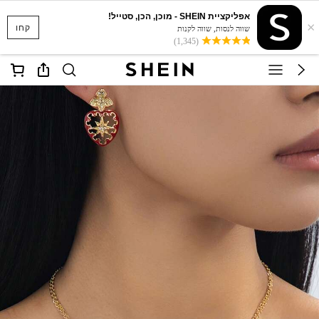
אפליקציית SHEIN - מוכן, הכן, סטייל!
×
קחו
שווה לנסות, שווה לקנות
(1,345)