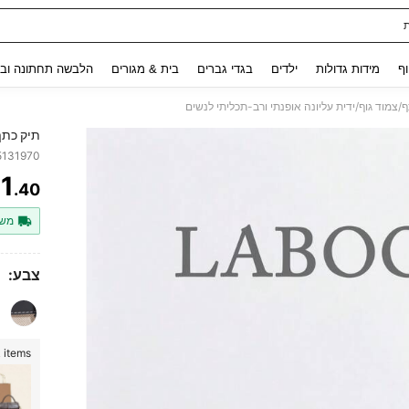
Use up and down arrow keys to חיפוש אחרון and לחפש ולמצוא. Press Enter to select.
וף
מידות גדולות
ילדים
בגדי גברים
בית & מגורים
הלבשה תחתונה ובג
/צמוד גוף/ידית עליונה אופנתי ורב-תכליתי לנשים
תיק כתף
5131970
1
.40
ITY
משל
צבע:
 items