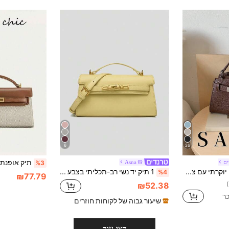
6
26
ים
Asna
%3
תיק נשים אלגנטי יוקרתי עם צעיף דקור, תיק צד מינימליסטי עם עיצוב אותיות מתכוונן, תיק כתף חדש בעיצוב מתכתי, תיק כתף נוסעים, כסף ישן
1 תיק יד נשי רב-תכליתי בצבע אחיד, תיק כתף/קרוסבדי מינימליסטי אופנתי, תיק יד וינטג' חדש עם אבזם מתכת וידית קצרה, תיק עם ידית עליונה בהשראת יוקרה עם פרזול מוזהב, מתאים לקניות יומיומיות ונסיעות לנשים
%4
₪77.79
₪52.38
שיעור גבוה של לקוחות חוזרים
הצג עור