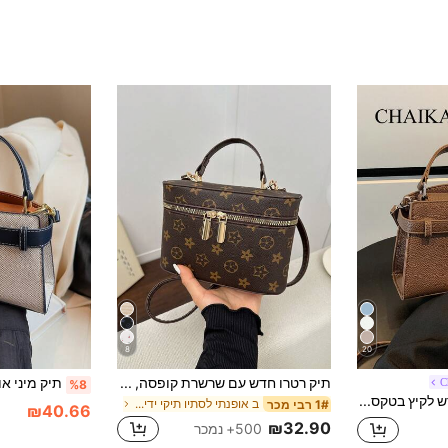
8
20
תיק רטרו חדש עם שרשרת קופסה, תיק כתף קטן ורסטילי, תיק איפור לנשים, נרתיק שפתון, ארנק מטבעות
C
%8
תיק יד נשים חדש לקיץ בטקסטורת ליצ'י, תיק צד מינימליסטי אופנתי עם רצועת כתף מתכווננת, צבע אחיד, עיטור מתכת יוקרתי, תיק כתף לנסיעות
ב אופנתי לסתיו תיקי ידית עליונים לנשים
1# רבי מכר
₪40.66
₪32.90
500+ נמכר