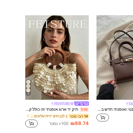
4
FEISTURE
Ch
תיק יד אלגנטי ואופנתי חדש בעיצוב מתכת, תיק צד מרובע רב תכליתי לנשים, מתאים לקניות, ארנק, נשים צעירות, סטודנטיות, עובדות משרד, אידיאלי למשרד, בית ספר, עבודה, עסקים, נסיעות, פעילויות חוץ
תיק יד ארוג אופנתי זה כולל קישוטי נצנצים נוצצים וידית טבעת מעץ, מתאים לאירועים כמו מסיבות ערב, חופשות, טיולים, קניות או אירועים.
%10
ב לבן תיקי ידית עליונים לנשים
1# רבי מכר
₪88.74
100+ נמכר