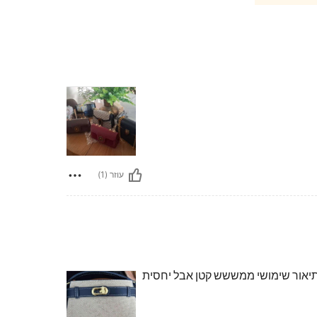
עוזר (1)
בתיאור שימושי ממששש קטן אבל יחסית