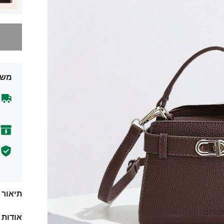
מצטערים,
משל
תיאור
אודות 