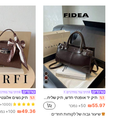
#תיקי עור מודרניים
#תיקי עור מודרני
תיק יד אופנתי חדש, תיק שליח אלגנטי פשוט, עור PU, תיק כתף נשים רב-תכליתי בסגנון רטרו אורבני, מתאים לנסיעות, קניות יומיומיות
%1
%1
(1000+)
₪55.97
50+ נמכר
₪49.36
100+ נמכר
שיעור גבוה של לקוחות חוזרים