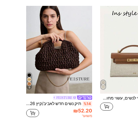
9
תיק אופנתי לנשים, עשוי מחומר PU, מינימליסטי ורב-תכליתי, עם אבזם מתכת. מתאים לנשים צעירות, נשים מקצועיות, אמהות, בנות, נערות, לנסיעות יומיומיות, טיולים יומיומיים, קניות, דייטים, חתונות וחופשות.
FEISTURE
תיק נשים חדש לאביב/קיץ 2026, תיק ארוג
%14
₪52.20
משוער