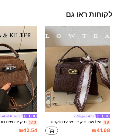
לקוחות ראו גם
19
haika&Kilter
Magic cik
low tea תיק יד נשי עם טקסטורת ליצ'י לקיץ החדש, תיק צד עם רצועת כתף מעוטרת ומתכווננת, תיק קרוסבדי מינימליסטי בצבע אחיד עם עיטור חומרה יוקרתי, תיק כתף לנסיעות (נמכר עם צעיף משי)
%13
%8
₪42.54
₪41.68