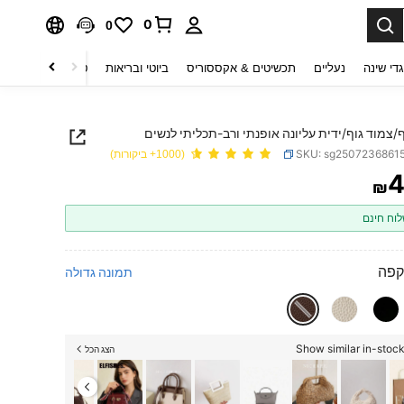
0
0
די שינה
נעליים
תכשיטים & אקססוריס
ביוטי ובריאות
טקסטיל לבית
ט
/צמוד גוף/ידית עליונה אופנתי ורב-תכליתי לנשים
SKU: sg2507236861
(1000+ ביקורות)
4
₪
PRICE AND AVAILABIL
וח חינם
קפה
תמונה גדולה
Show similar in-stock
הצג הכל