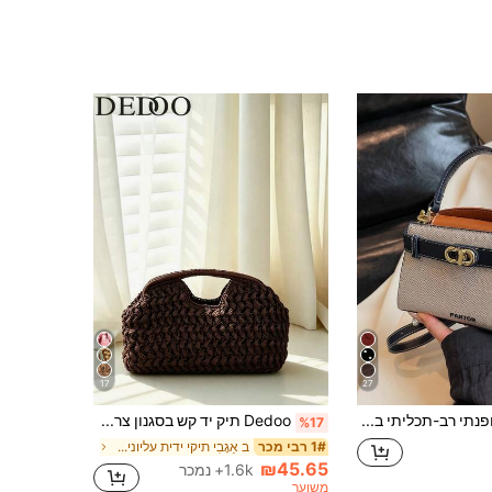
17
27
תיק מיני אופנתי רב-תכליתי בצבע ניגוד לנשים
Dedoo תיק יד קש בסגנון צרפתי וינטג' עם טקסטורה מחוספסת, עיצוב בצורת ענן עם ידית חלולה לנשיאה קלה, תיק קלאץ' באווירת חוף וחופשה, מתאים ליציאות יומיומיות באביב/קיץ כתיק יד, Vacationcore
%17
ב אַגָבִי תיקי ידית עליונים לנשים
1# רבי מכר
₪45.65
1.6k+ נמכר
משוער