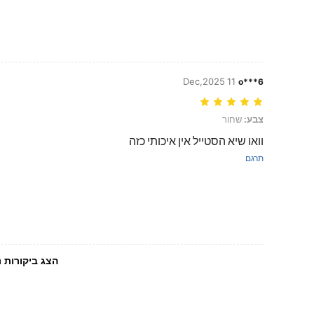
11 Dec,2025
o***6
צבע: שחור
צבע:
שחור
וואו שיא הסטייל אין איכותי כזה
תרגם
הצג ביקורות נ