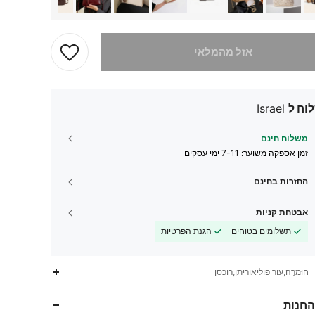
 מוצר זה אזל
אזל מהמלאי
וח ל
Israel
משלוח חינם
זמן אספקה ​​משוער:
7-11 ימי עסקים
החזרות בחינם
אבטחת קניות
תשלומים בטוחים
הגנת הפרטיות
חוּמרָה,עור פוליאוריתן,רוכסן
20K
89
4.85
החנות