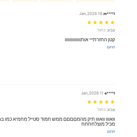
19 Jan,2026
m***1
צבע: כחול
צבע:
כחול
קטן החזרתייי אותווווווווווווו
תרגם
11 Jan,2026
e***1
צבע: כחול
צבע:
כחול
וואווו וואווו תיק מהמםםםם ממש חמוד סטייל מחמיא כמו 
מכיל מוצלחחחח
תרגם