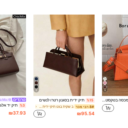
6
9
תיק מרובע עם מכסה בטקסטורת תנין, תיק יד עם קישוט צעיף, תיק יד אופנתי בצבע אחיד בטקסטורת תנין, קישוט מנעול מתכת אופנתי, תיק כתף מיני תיק צד, תיק נשים לבית, קניות ונסיעות
תיק ידית בסגנון רטרו לנשים
icMix
%15
%3
ב שקית בגט תיקי ידית עליונים לנשים
8# רבי מכר
₪37.93
₪95.54