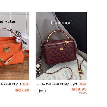
14
תיק יד קטן מרובע בצבע שחור אחד, רב-תכליתי, בד משובץ רקום אופנתי, מתאים למשרד, טלפון, שפתון, אחסון מטבעות, קניות, ארנק, נשים צעירות, סטודנטיות, מתחילות, עובדי צווארון לבן. אידיאלי למשרד, אוניברסיטה, עבודה, עסקים, נסיעות יומיות, פעילויות חוץ, טיולים וטיולים
%15
%13
₪38.93
₪27.20
משוער