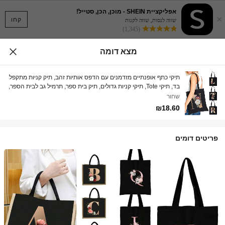
אפליקציית SHEIN - מוכן, הכן, סטייל!
×
קחו
שווה לנסות, שווה לקנות
(1,345)
מצא דומה
תיקי כתף אופנתיים מזדמנים עם הדפס אותיות זהב, תיק קניות מתקפל
בד, תיקי Tote, תיקי קניות גדולים, תיק בית ספר, תרמיל גב לבית הספר,
קיבולת גדולה, קל משקל, נייד, תא למחשב נייד, מתאים לנערות
שחור
וסטודנטיות, מושלם לחזרה לבית הספר, מכללה, חטיבת ביניים, תיכון,
₪18.60
עבודה, עסקים, נסיעות יומיות
פריטים דומים