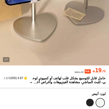
1/7
19
₪
.75
%9-
₪21.70
حامل قابل للتوسيع بشكل قلب لهاتف أو كمبيوتر لوح
)
1000+
(
4.87
ي، للبث المباشر، مشاهدة الفيديوهات وأغراض أخ
رى، متوافق مع آيفون وهواتف أندرويد، هدية عيد
ميلاد، للعائلة والأصدقاء، حامل للهاتف، حامل الهاتف، إ
كسسوارات الهاتف
لون: أبيض