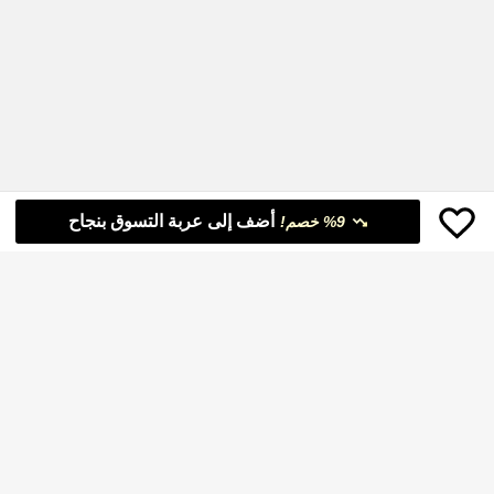
فة الطعام/المقهى، هدية عيد الحب
أضف إلى عربة التسوق بنجاح
%9 خصم!