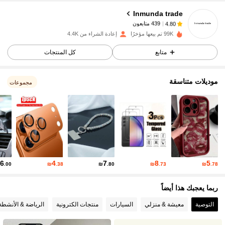
Inmunda trade
439 متابعون
4.80
i***2
تم دفع
منذ 1 يوم
99K تم بيعها مؤخرًا
إعادة الشراء من 4.4K
439 متابعون
4.80
متابع
كل المنتجات
موديلات متناسقة
439 متابعون
مجموعات
4.80
439 متابعون
4.80
439 متابعون
4.80
6
4
7
8
5
.00
₪
.38
₪
.80
₪
.73
₪
.78
439 متابعون
4.80
ربما يعجبك هذا أيضاً
التوصية
معيشة & منزلي
السيارات
منتجات الكترونية
الرياضة & الأنشطة
439 متابعون
4.80