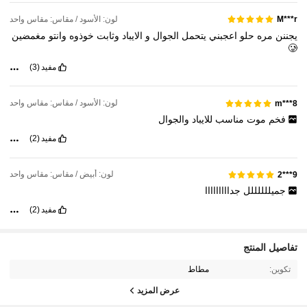
لون: الأسود / مقاس: مقاس واحد
M***r
يجننن
مره
حلو
اعجبني
يتحمل
الجوال
و
الايباد
وثابت
خوذوه
وانتو
مغمضين
🥲
مفيد
(3)
لون: الأسود / مقاس: مقاس واحد
m***8
فخم
موت
مناسب
للايباد
والجوال
مفيد
(2)
لون: أبيض / مقاس: مقاس واحد
9***2
جميللللللل
جدااااااااا
مفيد
(2)
439 متابعون
4.80
تفاصيل المنتج
تكوين:
مطاط
439 متابعون
4.80
عرض المزيد