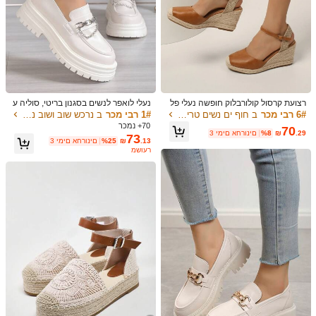
רצועת קרסול קולורבלוק חופשה נעלי פל
נעלי לואפר לנשים בסגנון בריטי, סוליה ע
טפורמה לנשים
בה, תחתית רכה, עיצוב רפוי, רטרו רב-שי
6# רבי מכר
ב חוף ים נשים טריזים & פלטפורמה
1# רבי מכר
ב נרכש שוב ושוב נשים טריזים & פלטפורמה
מושי עם קישוט שרשרת, לנעילה מהירה
70+ נמכר
70
.29
₪
%8
3 ימים אחרונים
73
.13
₪
%25
3 ימים אחרונים
משוער
1/7
70
₪
.54
כפכפי פרדות עם פלטפורמה סגורה אירופאית ואמריק
)
51
(
4.90
אית לנשים, סנדלים להחליק סוליה עבה, אביב/קי
ץ 2025 הגעה חדשה
מידה
:
US
סטנדרטי
US7
(EUR38)
US6.5
(EUR37)
US6
(EUR36)