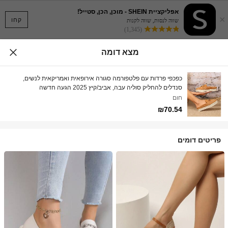
אפליקציית SHEIN - מוכן, הכן, סטייל!
×
קחו
שווה לנסות, שווה לקנות
(1,345)
מצא דומה
כפכפי פרדות עם פלטפורמה סגורה אירופאית ואמריקאית לנשים,
סנדלים להחליק סוליה עבה, אביב/קיץ 2025 הגעה חדשה
חום
₪70.54
פריטים דומים