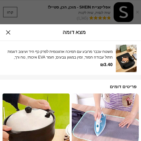
אפליקציית SHEIN - מוכן, הכן, סטייל!
×
קחו
שווה לנסות, שווה לקנות
(1,345)
מצא דומה
משטח עכבר מרובע עם תמיכה ארגונומית לפרק כף היד ועיצוב דוגמת
חתול עבודה חמוד, זמין במגוון צבעים; חומר EVA איכותי, נוח ורך,
חדירות אוויר טובה, אלסטי, משטח עכבר עם קצף זיכרון נגד החלקה
₪3.40
פריטים דומים