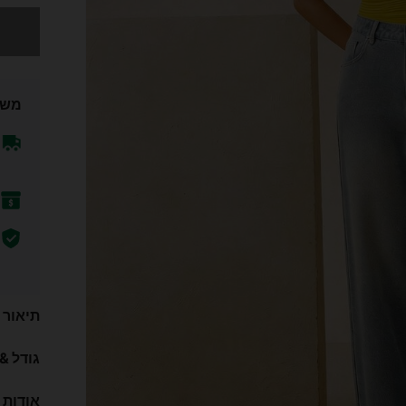
מצטערים,
משל
תיאור
גודל &
אודות 