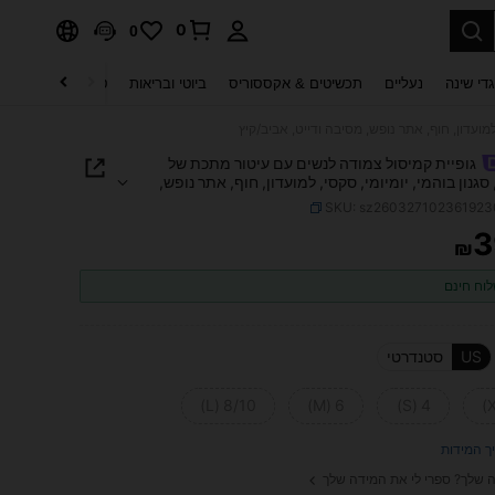
0
0
די שינה
נעליים
תכשיטים & אקססוריס
ביוטי ובריאות
טקסטיל לבית
ט
גופיית קמיסול צמודה לנשים עם עיטור מתכת של
Elesti, סגנון בוהמי, יומיומי, סקסי, למועדון, חוף, אתר נופש,
דייט, אביב/קיץ
SKU: sz26032710236192
3
₪
PRICE AND AVAILABIL
וח חינם
US
סטנדרטי
8/10 (L)
6 (M)
4 (S)
ך המידות
 שלך? ספרי לי את המידה שלך