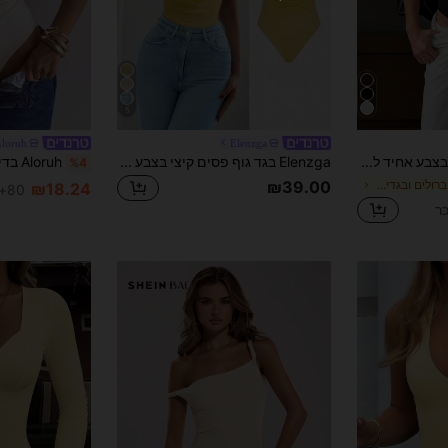
הזמנות ₪285.4+
מוגבל בזמן
משתמש חדש
15
קופון מוצר
%הנחה
מוגבל ל-₪85.62
5
הזמנות ₪380.53+
מוגבל בזמן
loruh
Elenzga
בדיסוי גוף סקסי בצבע אחיד לנשים, מתאים לבמה ולקונסרטים, שחור, קיץ
Elenzga בגד גוף פסים קיצי בצבע צהוב קרם צרפתי עם טקסטורה, עיצוב נערה מתוקה ולוהטת, רצועות ספגטי ללא גב, נוח לחופשת חוף
%4
₪39.00
ב סקסי אוברולים ובגדי גוף לנשים
₪18.24
80+ נמכר