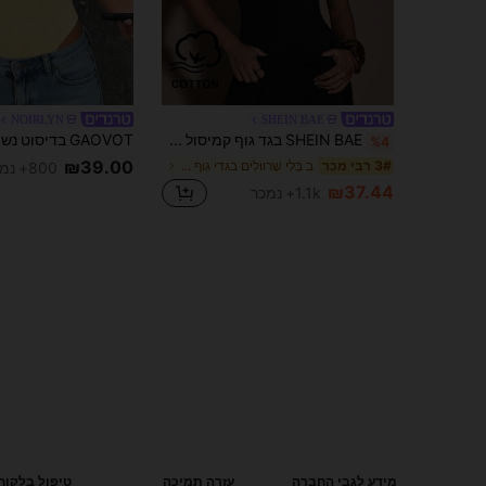
NOIRLYN
SHEIN BAE
SHEIN BAE בגד גוף קמיסול אופנתי בצבע אחיד לנשים
%4
₪39.00
ב בְּלִי שָׁרווּלִים בגדי גוף לנשים
3# רבי מכר
800+ נמכר
₪37.44
1.1k+ נמכר
מידע לגבי החברה
עזרה תמיכה
טיפול בלקוח