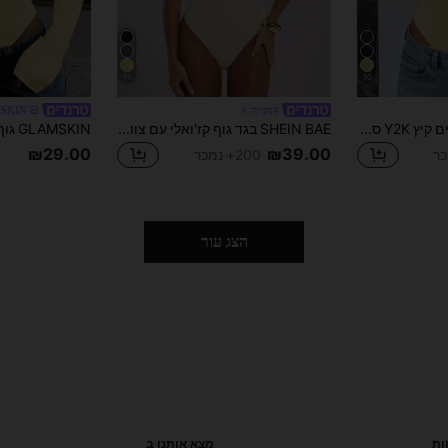
11
10
#נקייה
SKIN
GAOVOT בדיסוט נשים קיץ Y2K סקסי קצר גב פתוח מחשוף אלגנטי צהוב, סטריטוויר
SHEIN BAE בגד גוף קז'ואלי עם צווארון טוויסט א-סימטרי שחור מוצק/בגד רחוב אופנתי, בגד גוף מינימליסטי/ללא שרוולים רב תכליתי
₪29.00
₪39.00
200+ נמכר
הצג עור
ות
מצא אותנו ב