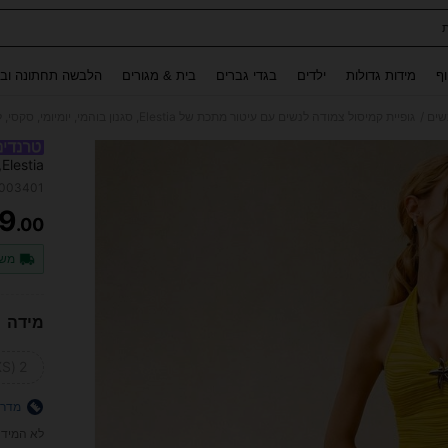
Use up and down arrow keys to חיפוש אחרון and לחפש ולמצוא. Press Enter to select.
וף
מידות גדולות
ילדים
בגדי גברים
בית & מגורים
הלבשה תחתונה ובג
/
שים
גופיית קמיסול צמודה לנשים עם עיטור מתכת של Elestia, סגנון בוהמי, יומיומי, סקסי, למועדון, חוף, אתר נופש, מסיבה ודייט, אביב/קיץ
a
מסיבה ו
3003401
9
.00
ITY
משל
מידה
2 (XS)
מדרי
לא המידה