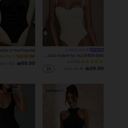
30
SHEIN BAE
SHEIN BAE בגד גוף אופנתי בצבע אחיד קז'ואל עם רצועות ספגטי לנשים, קיץ
9# רבי מכר
(1000+)
₪69.00
100+ נמכר
₪39.00
6.4k+ נמכר