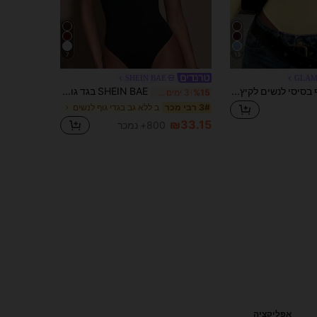
7
13
SHEIN BAE
GLAM
GLAMSKIN גוף בסיסי לנשים לקיץ&סתיו, צבע אחיד, צוואון V עמוק, שרוול ארוך, Y2K, סקסי, גזרה צמודה, טופ למראה חזרה לבית הספר, יציאה ויומיום, צהוב
SHEIN BAE בגד גוף קומיסול בצבע אחיד סקסי לנשים, קיץ
%15
3 ימים אחרונים
ב ללא גב בגדי גוף לנשים
3# רבי מכר
₪33.15
800+ נמכר
אפליקציה