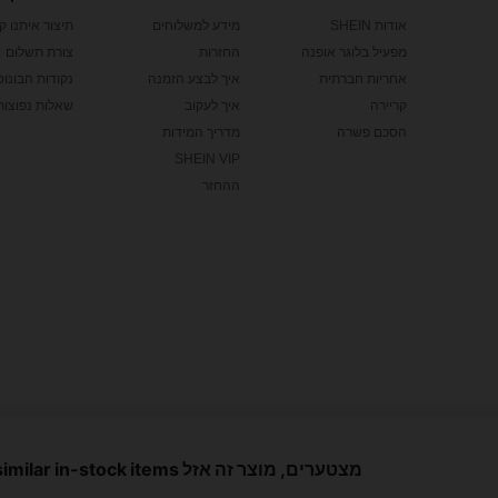
אודות SHEIN
מידע למשלוחים
תיצור איתנו ק
מפעיל בלוגר אופנה
החזרות
צורת תשלום
אחריות חברתית
איך לבצע הזמנה
נקודות הבונוס של
קריירה
איך לעקוב
שאלות נפוצות
הסכם פשרה
מדריך המידות
SHEIN VIP
ההחזר
©2009-2026 כל הזכויות שמורותSHEIN
מרכז פרטיות
מדיניות הפרטיות ועוגיות
תנאים & תקנות
כללי ה-IP של Marketplace
מצטערים, מוצר זה אזל Show similar in-stock items
הודעת IP
הטבעה
בחירת מודעה
United States