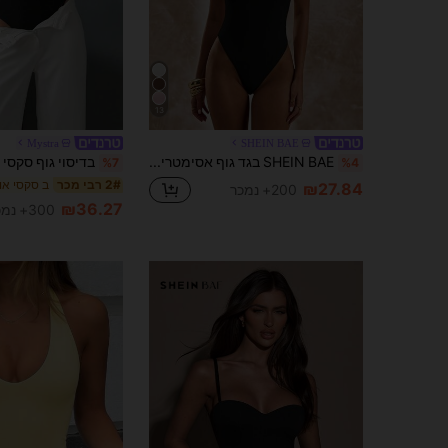
13
Mystra
SHEIN BAE
SHEIN BAE בגד גוף אסימטרי ללא שרוולים בצבע משמש, בגד גוף צמוד לנשים, אביב/קיץ
%7
%4
2# רבי מכר
₪27.84
200+ נמכר
₪36.27
300+ נמכר