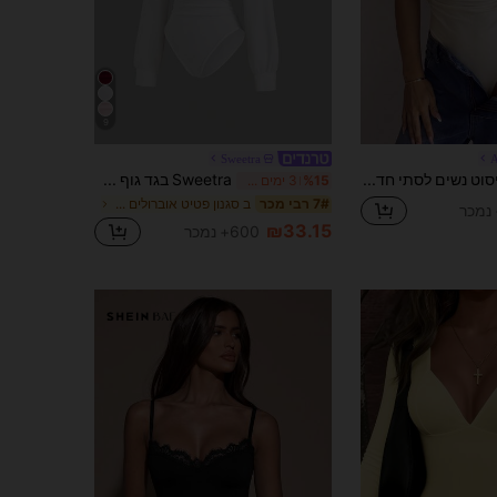
9
Sweetra
A
Aloruh בדיסוט נשים לסתי חדש בצבע משמש, אלגנטי, סקסי וחמוד, אופנתי, למראה יומיומי נינוח, לנסיעות לעבודה, לדייט ולארוחת ערב, עם שרוולי עטלף, הדגשת מות וגזרה צמודה
Sweetra בגד גוף סקסי רטרו לנשים, צמוד להרזיה, בגד גוף לבן אופנתי ואלגנטי יוקרתי ונוח
%15
3 ימים אחרונים
ב סגנון פטיט אוברולים ובגדי גוף לנשים
7# רבי מכר
₪33.15
600+ נמכר