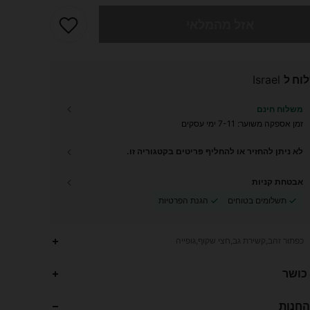
 מוצר זה אזל
אזל מהמלאי
וח ל
Israel
משלוח חינם
זמן אספקה ​​משוער:
7-11 ימי עסקים
לא ניתן להחזיר או להחליף פריטים בקטגוריה זו.
אבטחת קניות
תשלומים בטוחים
הגנת הפרטיות
כפתור זהב,קשירת גב,חצי שקוף,גופייה
 כושר
1K
29
4.73
החנות