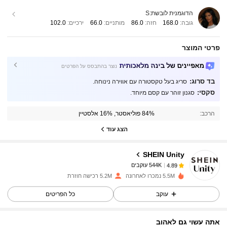
הדוגמנית לובשת:
S
גובה:
168.0
חזה:
86.0
מותניים:
66.0
ירכיים:
102.0
פרטי המוצר
מאפיינים של בינה מלאכותית
נוצר בהתבסס על הפרטים
בד סרוג:
סריג בעל טקסטורה עם אווירה נינוחה.
סקסי:
סגנון זוהר עם קסם מיוחד.
544K עוקבים
4.89
הרכב:
84% פוליאסטר, 16% אלסטיין
544K עוקבים
4.89
הצג עוד
SHEIN Unity
544K עוקבים
4.89
a***k
שילם
לפני יום אחד
5.5M נמכרו לאחרונה
5.2M רכישה חוזרת
עוקב
כל הפריטים
544K עוקבים
4.89
אתה עשוי גם לאהוב