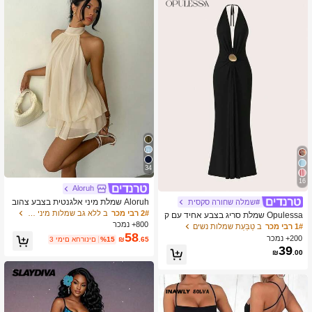
34
16
Aloruh
Aloruh שמלת מיני אלגנטית בצבע צהוב
#שמלה שחורה סקסית
בהיר עם קשירה וקוטר לנשים
2# רבי מכר
ב ללא גב שמלות מיני נשים
Opulessa שמלת סריג בצבע אחיד עם ק
ולר וגב אחד לנשים
800+ נמכר
1# רבי מכר
ב טַבַּעַת שמלות נשים
58
200+ נמכר
.65
₪
%15
3 ימים אחרונים
39
₪
.00