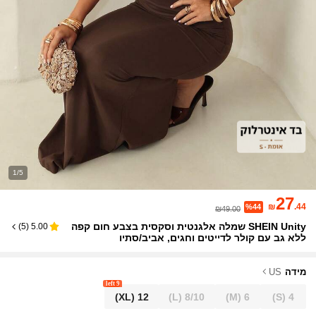
1/5
27
₪
.44
%44
₪49.00
SHEIN Unity שמלה אלגנטית וסקסית בצבע חום קפה
)
5
(
5.00
ללא גב עם קולר לדייטים וחגים, אביב/סתיו
מידה
US
9 left
(XL)
12
(L)
8/10
(M)
6
(S)
4