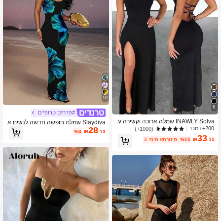
10
6
#פרחים טרופיים
INAWLY Solva שמלה ארוכה וקשירה ע
Slaydiva שמלת חופשה חדשה לנשים א
ם קשירה וגזרה צמודה, גזרה צמודה וסק
28
200+ נמכר
ביב/קיץ 2025, שמלת מקסי ללא שרוולים
(1000+)
%3
₪
.13
סיה לנשים
מינימליסטית קז'ואלית עם הדפס פרחוני
33
.15
₪
%15
3 ימים אחרונים
אלגנטי